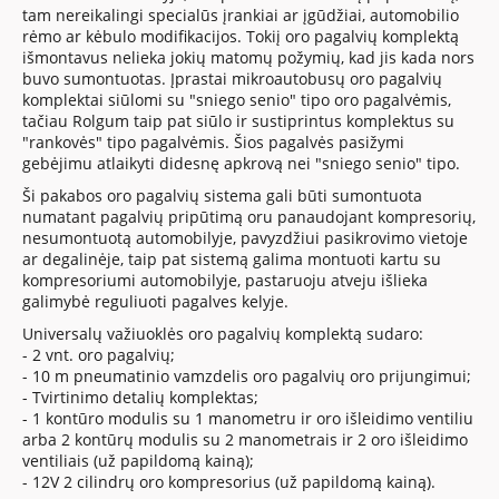
tam nereikalingi specialūs įrankiai ar įgūdžiai, automobilio
rėmo ar kėbulo modifikacijos. Tokiį oro pagalvių komplektą
išmontavus nelieka jokių matomų požymių, kad jis kada nors
buvo sumontuotas. Įprastai mikroautobusų oro pagalvių
komplektai siūlomi su "sniego senio" tipo oro pagalvėmis,
tačiau Rolgum taip pat siūlo ir sustiprintus komplektus su
"rankovės" tipo pagalvėmis. Šios pagalvės pasižymi
gebėjimu atlaikyti didesnę apkrovą nei "sniego senio" tipo.
Ši pakabos oro pagalvių sistema gali būti sumontuota
numatant pagalvių pripūtimą oru panaudojant kompresorių,
nesumontuotą automobilyje, pavyzdžiui pasikrovimo vietoje
ar degalinėje, taip pat sistemą galima montuoti kartu su
kompresoriumi automobilyje, pastaruoju atveju išlieka
galimybė reguliuoti pagalves kelyje.
Universalų važiuoklės oro pagalvių komplektą sudaro:
- 2 vnt. oro pagalvių;
- 10 m pneumatinio vamzdelis oro pagalvių oro prijungimui;
- Tvirtinimo detalių komplektas;
- 1 kontūro modulis su 1 manometru ir oro išleidimo ventiliu
arba 2 kontūrų modulis su 2 manometrais ir 2 oro išleidimo
ventiliais (už papildomą kainą);
- 12V 2 cilindrų oro kompresorius (už papildomą kainą).