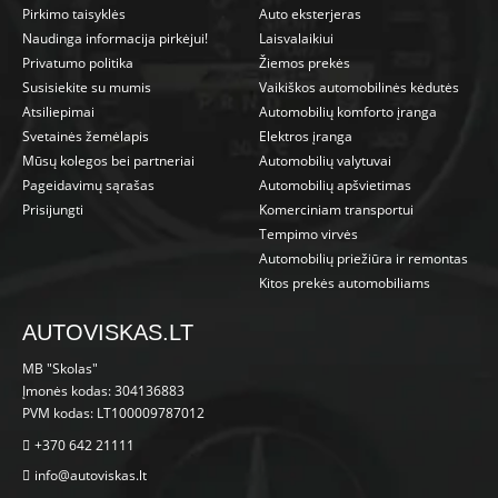
Pirkimo taisyklės
Auto eksterjeras
Naudinga informacija pirkėjui!
Laisvalaikiui
Privatumo politika
Žiemos prekės
Susisiekite su mumis
Vaikiškos automobilinės kėdutės
Atsiliepimai
Automobilių komforto įranga
Svetainės žemėlapis
Elektros įranga
Mūsų kolegos bei partneriai
Automobilių valytuvai
Pageidavimų sąrašas
Automobilių apšvietimas
Prisijungti
Komerciniam transportui
Tempimo virvės
Automobilių priežiūra ir remontas
Kitos prekės automobiliams
AUTOVISKAS.LT
MB "Skolas"
Įmonės kodas: 304136883
PVM kodas: LT100009787012
+370 642 21111
info@autoviskas.lt