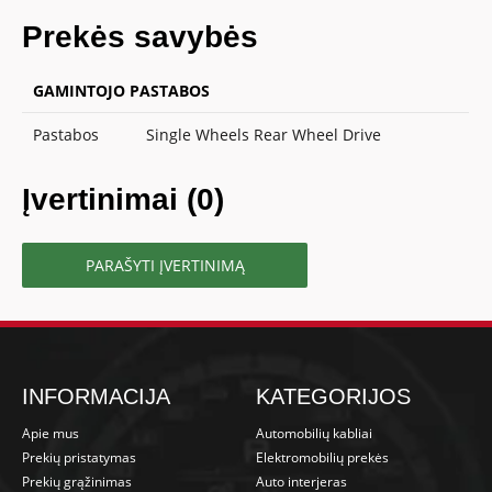
Prekės savybės
GAMINTOJO PASTABOS
Pastabos
Single Wheels Rear Wheel Drive
Įvertinimai (0)
PARAŠYTI ĮVERTINIMĄ
INFORMACIJA
KATEGORIJOS
Apie mus
Automobilių kabliai
Prekių pristatymas
Elektromobilių prekės
Prekių grąžinimas
Auto interjeras