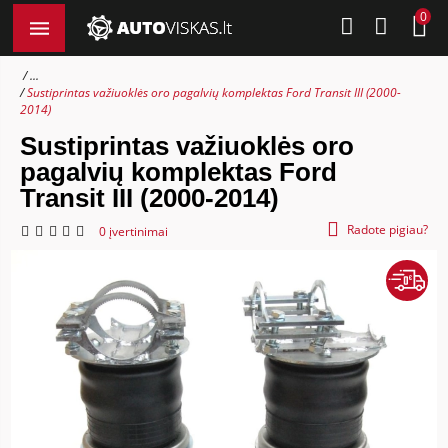
0
...
Sustiprintas važiuoklės oro pagalvių komplektas Ford Transit III (2000-
2014)
Sustiprintas važiuoklės oro
pagalvių komplektas Ford
Transit III (2000-2014)
Radote pigiau?
0 įvertinimai