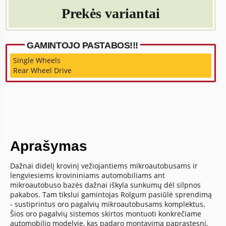
Prekės variantai
GAMINTOJO PASTABOS!!!
Single Wheels
Rear Wheel Drive
Aprašymas
Dažnai didelį krovinį vežiojantiems mikroautobusams ir
lengviesiems krovininiams automobiliams ant
mikroautobuso bazės dažnai iškyla sunkumų dėl silpnos
pakabos. Tam tikslui gamintojas Rolgum pasiūlė sprendimą
- sustiprintus oro pagalvių mikroautobusams komplektus.
Šios oro pagalvių sistemos skirtos montuoti konkrečiame
automobilio modelyje, kas padaro montavimą paprastesnį,