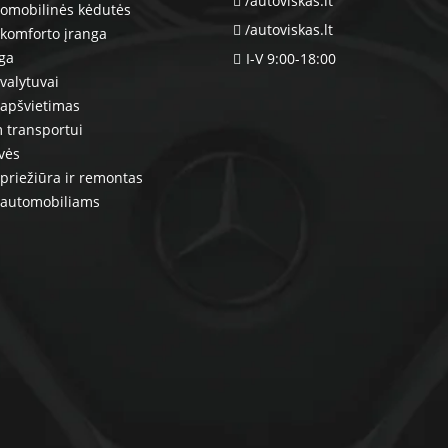
/autoviskas.lt
tomobilinės kėdutės
/autoviskas.lt
komforto įranga
nga
I-V 9:00-18:00
valytuvai
 apšvietimas
 transportui
vės
priežiūra ir remontas
 automobiliams