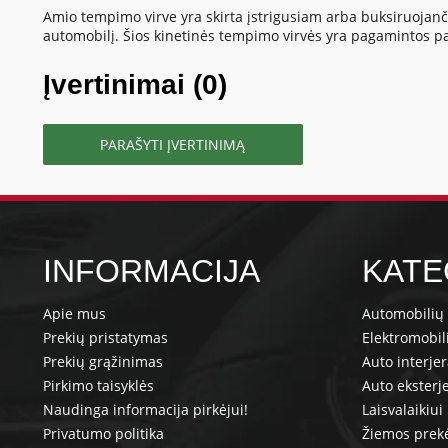
Amio tempimo virve yra skirta įstrigusiam arba buksiruojančiam
automobilį. Šios kinetinės tempimo virvės yra pagamintos pa
Įvertinimai (0)
PARAŠYTI ĮVERTINIMĄ
INFORMACIJA
KATE
Apie mus
Automobilių 
Prekių pristatymas
Elektromobil
Prekių grąžinimas
Auto interje
Pirkimo taisyklės
Auto eksterj
Naudinga informacija pirkėjui!
Laisvalaikiui
Privatumo politika
Žiemos prek