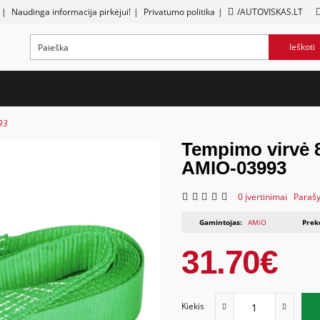
|
Naudinga informacija pirkėjui!
|
Privatumo politika
|
/AUTOVISKAS.LT
Ieškoti
93
Tempimo virvė
AMIO-03993
0 įvertinimai
Parašy
Gamintojas:
AMiO
Prek
31.70€
Kiekis