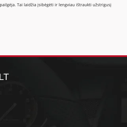
lgėja. Tai laidžia įsibėgėti ir lengviau ištraukti užstrigusį
LT