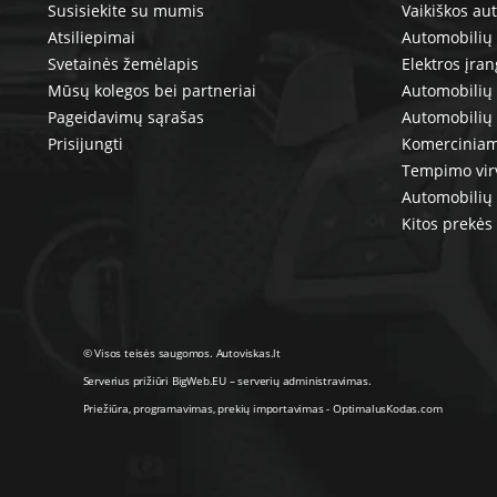
Susisiekite su mumis
Vaikiškos au
Atsiliepimai
Automobilių 
Svetainės žemėlapis
Elektros įra
Mūsų kolegos bei partneriai
Automobilių 
Pageidavimų sąrašas
Automobilių
Prisijungti
Komerciniam
Tempimo vir
Automobilių 
Kitos prekės
© Visos teisės saugomos. Autoviskas.lt
Serverius prižiūri
BigWeb.EU
–
serverių administravimas
.
Priežiūra, programavimas
,
prekių importavimas
-
OptimalusKodas.com