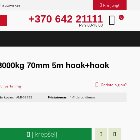
autoviskas
Prisijungti
+370 642 21111
0
I-V 9:00-18:00
 8000kg 70mm 5m hook+hook
Radote pigiau?
ti įvertinimą
ės kodas:
AMI-03993
Pristatymas:
1-7 darbo dienos
Į krepšelį