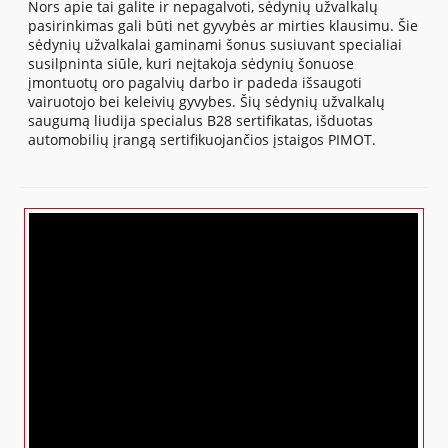
Nors apie tai galite ir nepagalvoti, sėdynių užvalkalų
pasirinkimas gali būti net gyvybės ar mirties klausimu. Šie
sėdynių užvalkalai gaminami šonus susiuvant specialiai
susilpninta siūle, kuri neįtakoja sėdynių šonuose
įmontuotų oro pagalvių darbo ir padeda išsaugoti
vairuotojo bei keleivių gyvybes. Šių sėdynių užvalkalų
saugumą liudija specialus B28 sertifikatas, išduotas
automobilių įrangą sertifikuojančios įstaigos PIMOT.