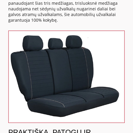
panaudojant šias tris medžiagas, trisluoksnė medžiaga
naudojama net sėdynių užvalkalų nugarinei daliai bei
galvos atramų užvalkalams, šie automobilių užvalkalai
garantuoja 100% kokybę.
PRAKTIŠKA, PATOGU IR