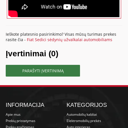
Ieškote platesnio pasirinkimo? Visas mūsų turimas prekes
rasite čia -
Fiat Sedici sėdynių užvalkalai automobiliams
Įvertinimai (0)
PARAŠYTI ĮVERTINIMĄ
INFORMACIJA
KATEGORIJOS
Apie mus
Automobilių kabliai
Prekių pristatymas
Elektromobilių prekės
Prekių grąžinimas
Auto interjeras