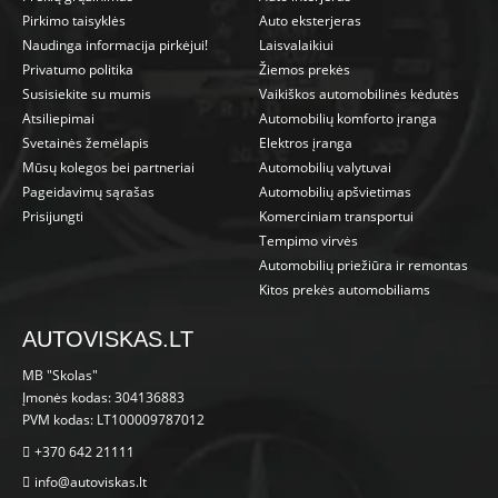
Pirkimo taisyklės
Auto eksterjeras
Naudinga informacija pirkėjui!
Laisvalaikiui
Privatumo politika
Žiemos prekės
Susisiekite su mumis
Vaikiškos automobilinės kėdutės
Atsiliepimai
Automobilių komforto įranga
Svetainės žemėlapis
Elektros įranga
Mūsų kolegos bei partneriai
Automobilių valytuvai
Pageidavimų sąrašas
Automobilių apšvietimas
Prisijungti
Komerciniam transportui
Tempimo virvės
Automobilių priežiūra ir remontas
Kitos prekės automobiliams
AUTOVISKAS.LT
MB "Skolas"
Įmonės kodas: 304136883
PVM kodas: LT100009787012
+370 642 21111
info@autoviskas.lt