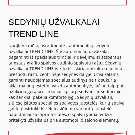
SĖDYNIŲ UŽVALKALAI
TREND LINE
Naujiena mūsų asortimente - automobilių sėdynių
užvalkalai TREND LINE. Šie automobilių užvalkalai
pagaminti iš specialaus trinčiai ir dėvėjimuisi atsparaus
tamsaus grafito spalvos audinio spalvotu raštu. Sėdynių
užvalkalai TREND LINE iš kitų išsiskiria unikaliu reljefiniu
presuotu raštu centrinėje sėdynės dalyje. Užvalkalams
gaminti naudojamas specialus audinys ne tik sukuria
akiai malonų estetinį vaizdą automobilyje, tačiau taip pat
užtikrina gerą oro cirkuliaciją, tarp sėdynės ir sėdinčiojo,
kas ženkliai pakelia komforto lygį. Sėdynių užvalkalų
siūlėse įsiūtos specialios spalvotos juostelės, kurių spalvą
galite pasirinkti iš keleto siūlomų variantų. Juostelės
papildomai sustiprina siūles, o spalvų gama leidžia
pritaikyti užvalkalus prie automobilio salono elementų.