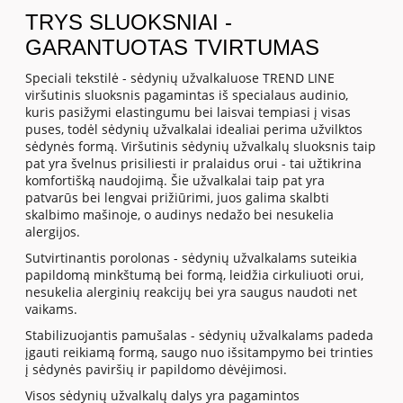
TRYS SLUOKSNIAI -
GARANTUOTAS TVIRTUMAS
Speciali tekstilė - sėdynių užvalkaluose TREND LINE
viršutinis sluoksnis pagamintas iš specialaus audinio,
kuris pasižymi elastingumu bei laisvai tempiasi į visas
puses, todėl sėdynių užvalkalai idealiai perima užvilktos
sėdynės formą. Viršutinis sėdynių užvalkalų sluoksnis taip
pat yra švelnus prisiliesti ir pralaidus orui - tai užtikrina
komfortišką naudojimą. Šie užvalkalai taip pat yra
patvarūs bei lengvai prižiūrimi, juos galima skalbti
skalbimo mašinoje, o audinys nedažo bei nesukelia
alergijos.
Sutvirtinantis porolonas - sėdynių užvalkalams suteikia
papildomą minkštumą bei formą, leidžia cirkuliuoti orui,
nesukelia alerginių reakcijų bei yra saugus naudoti net
vaikams.
Stabilizuojantis pamušalas - sėdynių užvalkalams padeda
įgauti reikiamą formą, saugo nuo išsitampymo bei trinties
į sėdynės paviršių ir papildomo dėvėjimosi.
Visos sėdynių užvalkalų dalys yra pagamintos