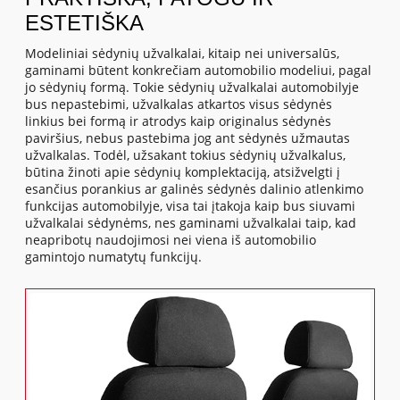
ESTETIŠKA
Modeliniai sėdynių užvalkalai, kitaip nei universalūs,
gaminami būtent konkrečiam automobilio modeliui, pagal
jo sėdynių formą. Tokie sėdynių užvalkalai automobilyje
bus nepastebimi, užvalkalas atkartos visus sėdynės
linkius bei formą ir atrodys kaip originalus sėdynės
paviršius, nebus pastebima jog ant sėdynės užmautas
užvalkalas. Todėl, užsakant tokius sėdynių užvalkalus,
būtina žinoti apie sėdynių komplektaciją, atsižvelgti į
esančius porankius ar galinės sėdynės dalinio atlenkimo
funkcijas automobilyje, visa tai įtakoja kaip bus siuvami
užvalkalai sėdynėms, nes gaminami užvalkalai taip, kad
neapribotų naudojimosi nei viena iš automobilio
gamintojo numatytų funkcijų.