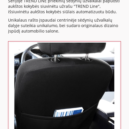
Serijoje TREND LINE priekinių sėdynių užvalkalai papuošti
aukštos kokybės siuvinėtu užrašu "TREND Line",
išsiuvinėtu aukštos kokybės siūlais automatizuotu būdu.
Unikalaus rašto įspaudai centrinėje sėdynių užvalkalų
dalyje suteikia unikalumo, bei sudaro originalaus dizaino
įspūdį automobilio salone.