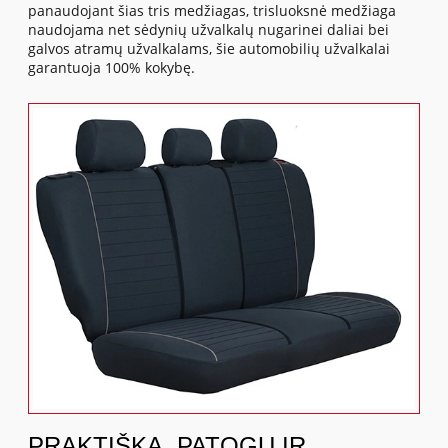
panaudojant šias tris medžiagas, trisluoksnė medžiaga
naudojama net sėdynių užvalkalų nugarinei daliai bei
galvos atramų užvalkalams, šie automobilių užvalkalai
garantuoja 100% kokybę.
PRAKTIŠKA, PATOGU IR