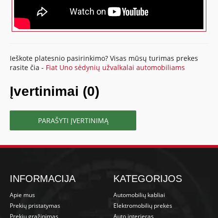
Ieškote platesnio pasirinkimo? Visas mūsų turimas prekes
rasite čia -
Fiat Uno sėdynių užvalkalai automobiliams
Įvertinimai (0)
PARAŠYTI ĮVERTINIMĄ
INFORMACIJA
KATEGORIJOS
Apie mus
Automobilių kabliai
Prekių pristatymas
Elektromobilių prekės
Prekių grąžinimas
Auto interjeras