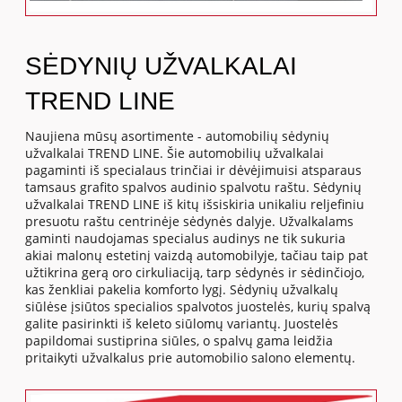
SĖDYNIŲ UŽVALKALAI
TREND LINE
Naujiena mūsų asortimente - automobilių sėdynių
užvalkalai TREND LINE. Šie automobilių užvalkalai
pagaminti iš specialaus trinčiai ir dėvėjimuisi atsparaus
tamsaus grafito spalvos audinio spalvotu raštu. Sėdynių
užvalkalai TREND LINE iš kitų išsiskiria unikaliu reljefiniu
presuotu raštu centrinėje sėdynės dalyje. Užvalkalams
gaminti naudojamas specialus audinys ne tik sukuria
akiai malonų estetinį vaizdą automobilyje, tačiau taip pat
užtikrina gerą oro cirkuliaciją, tarp sėdynės ir sėdinčiojo,
kas ženkliai pakelia komforto lygį. Sėdynių užvalkalų
siūlėse įsiūtos specialios spalvotos juostelės, kurių spalvą
galite pasirinkti iš keleto siūlomų variantų. Juostelės
papildomai sustiprina siūles, o spalvų gama leidžia
pritaikyti užvalkalus prie automobilio salono elementų.