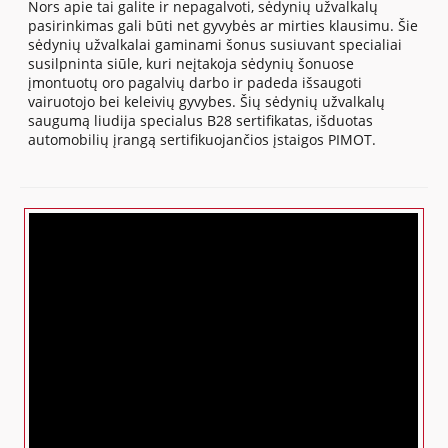
Nors apie tai galite ir nepagalvoti, sėdynių užvalkalų
pasirinkimas gali būti net gyvybės ar mirties klausimu. Šie
sėdynių užvalkalai gaminami šonus susiuvant specialiai
susilpninta siūle, kuri neįtakoja sėdynių šonuose
įmontuotų oro pagalvių darbo ir padeda išsaugoti
vairuotojo bei keleivių gyvybes. Šių sėdynių užvalkalų
saugumą liudija specialus B28 sertifikatas, išduotas
automobilių įrangą sertifikuojančios įstaigos PIMOT.