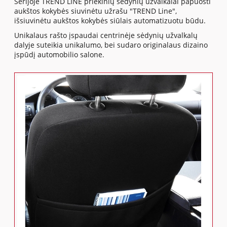
Serijoje TREND LINE priekinių sėdynių užvalkalai papuošti
aukštos kokybės siuvinėtu užrašu "TREND Line",
išsiuvinėtu aukštos kokybės siūlais automatizuotu būdu.
Unikalaus rašto įspaudai centrinėje sėdynių užvalkalų
dalyje suteikia unikalumo, bei sudaro originalaus dizaino
įspūdį automobilio salone.