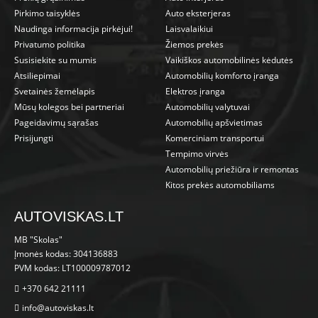
Pirkimo taisyklės
Auto eksterjeras
Naudinga informacija pirkėjui!
Laisvalaikiui
Privatumo politika
Žiemos prekės
Susisiekite su mumis
Vaikiškos automobilinės kėdutės
Atsiliepimai
Automobilių komforto įranga
Svetainės žemėlapis
Elektros įranga
Mūsų kolegos bei partneriai
Automobilių valytuvai
Pageidavimų sąrašas
Automobilių apšvietimas
Prisijungti
Komerciniam transportui
Tempimo virvės
Automobilių priežiūra ir remontas
Kitos prekės automobiliams
AUTOVISKAS.LT
MB "Skolas"
Įmonės kodas: 304136883
PVM kodas: LT100009787012
+370 642 21111
info@autoviskas.lt