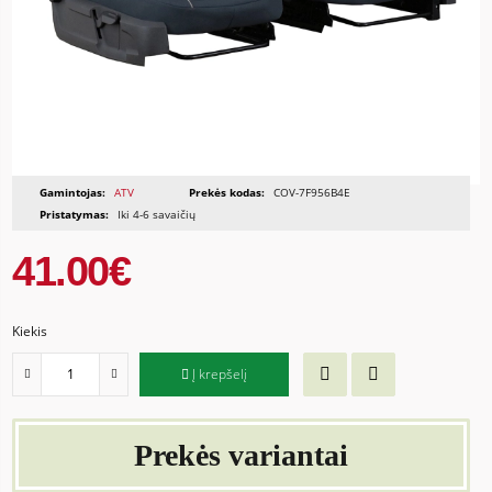
Gamintojas:
ATV
Prekės kodas:
COV-7F956B4E
Pristatymas:
Iki 4-6 savaičių
41.00€
Kiekis
Į krepšelį
Prekės variantai