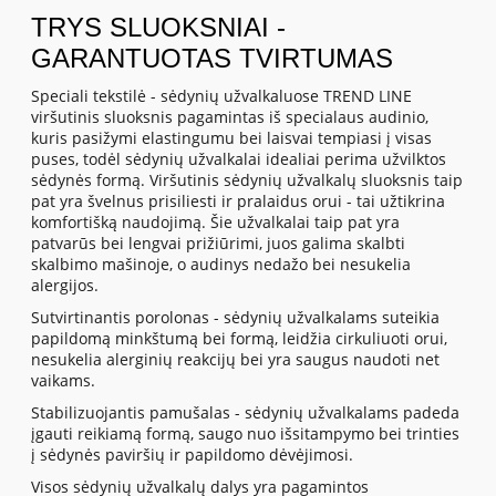
TRYS SLUOKSNIAI -
GARANTUOTAS TVIRTUMAS
Speciali tekstilė - sėdynių užvalkaluose TREND LINE
viršutinis sluoksnis pagamintas iš specialaus audinio,
kuris pasižymi elastingumu bei laisvai tempiasi į visas
puses, todėl sėdynių užvalkalai idealiai perima užvilktos
sėdynės formą. Viršutinis sėdynių užvalkalų sluoksnis taip
pat yra švelnus prisiliesti ir pralaidus orui - tai užtikrina
komfortišką naudojimą. Šie užvalkalai taip pat yra
patvarūs bei lengvai prižiūrimi, juos galima skalbti
skalbimo mašinoje, o audinys nedažo bei nesukelia
alergijos.
Sutvirtinantis porolonas - sėdynių užvalkalams suteikia
papildomą minkštumą bei formą, leidžia cirkuliuoti orui,
nesukelia alerginių reakcijų bei yra saugus naudoti net
vaikams.
Stabilizuojantis pamušalas - sėdynių užvalkalams padeda
įgauti reikiamą formą, saugo nuo išsitampymo bei trinties
į sėdynės paviršių ir papildomo dėvėjimosi.
Visos sėdynių užvalkalų dalys yra pagamintos