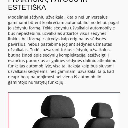
ESTETIŠKA
Modeliniai sėdynių užvalkalai, kitaip nei universalūs,
gaminami būtent konkrečiam automobilio modeliui, pagal
jo sėdynių formą. Tokie sėdynių užvalkalai automobilyje
bus nepastebimi, užvalkalas atkartos visus sėdynės
linkius bei formą ir atrodys kaip originalus sėdynės
paviršius, nebus pastebima jog ant sėdynės užmautas
užvalkalas. Todėl, užsakant tokius sėdynių užvalkalus,
būtina žinoti apie sėdynių komplektaciją, atsižvelgti į
esančius porankius ar galinės sėdynės dalinio atlenkimo
funkcijas automobilyje, visa tai įtakoja kaip bus siuvami
užvalkalai sėdynėms, nes gaminami užvalkalai taip, kad
neapribotų naudojimosi nei viena iš automobilio
gamintojo numatytų funkcijų.