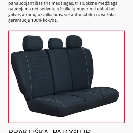
panaudojant šias tris medžiagas, trisluoksnė medžiaga
naudojama net sėdynių užvalkalų nugarinei daliai bei
galvos atramų užvalkalams, šie automobilių užvalkalai
garantuoja 100% kokybę.
PRAKTIŠKA, PATOGU IR