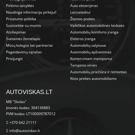
Pirkimo taisyklės
Auto eksterjeras
Naudinga informacija pirkėjui!
Laisvalaikiui
Privatumo politika
Žiemos prekės
Susisiekite su mumis
Vaikiškos automobilinės kėdutės
Atsiliepimai
Automobilių komforto įranga
Svetainės žemėlapis
Elektros įranga
Mūsų kolegos bei partneriai
Automobilių valytuvai
Pageidavimų sąrašas
Automobilių apšvietimas
Prisijungti
Komerciniam transportui
Tempimo virvės
Automobilių priežiūra ir remontas
Kitos prekės automobiliams
AUTOVISKAS.LT
MB "Skolas"
Įmonės kodas: 304136883
PVM kodas: LT100009787012
+370 642 21111
info@autoviskas.lt