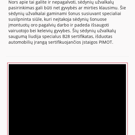
Nors apie tai galite ir nepagalvoti, sėdynių užvalkalų
pasirinkimas gali būti net gyvybės ar mirties klausimu. Šie
sėdynių užvalkalai gaminami šonus susiuvant specialiai
susilpninta siūle, kuri neįtakoja sėdynių šonuose
įmontuotų oro pagalvių darbo ir padeda išsaugoti
vairuotojo bei keleivių gyvybes. Šių sėdynių užvalkalų
saugumą liudija specialus B28 sertifikatas, išduotas
automobilių įrangą sertifikuojančios įstaigos PIMOT.