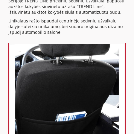
Serijoje TREND LINE priekinių sėdynių užvalkalai papuošti
aukštos kokybės siuvinėtu užrašu "TREND Line",
išsiuvinėtu aukštos kokybės siūlais automatizuotu būdu.
Unikalaus rašto įspaudai centrinėje sėdynių užvalkalų
dalyje suteikia unikalumo, bei sudaro originalaus dizaino
įspūdį automobilio salone.