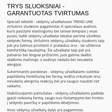
TRYS SLUOKSNIAI -
GARANTUOTAS TVIRTUMAS
Speciali tekstilė - sėdynių užvalkaluose TREND LINE
viršutinis sluoksnis pagamintas iš specialaus audinio,
kuris pasižymi elastingumu bei laisvai tempiasi į visas
puses, todėl sėdynių užvalkalai idealiai perima užvilktos
sėdynės formą. Viršutinis sėdynių užvalkalų sluoksnis taip
pat yra švelnus prisiliesti ir pralaidus orui - tai užtikrina
komfortišką naudojimą. Šie užvalkalai taip pat yra
patvarūs bei lengvai prižiūrimi, juos galima skalbti
skalbimo mašinoje, o audinys nedažo bei nesukelia
alergijos.
Sutvirtinantis porolonas - sėdynių užvalkalams suteikia
papildomą minkštumą bei formą, leidžia cirkuliuoti orui,
nesukelia alerginių reakcijų bei yra saugus naudoti net
vaikams.
Stabilizuojantis pamušalas - sėdynių užvalkalams padeda
įgauti reikiamą formą, saugo nuo išsitampymo bei trinties
į sėdynės paviršių ir papildomo dėvėjimosi.
Visos sėdynių užvalkalų dalys yra pagamintos