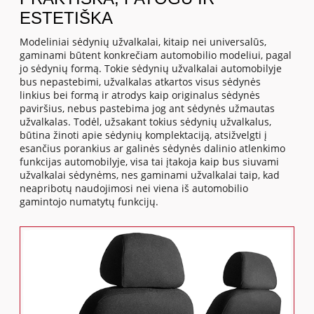
ESTETIŠKA
Modeliniai sėdynių užvalkalai, kitaip nei universalūs,
gaminami būtent konkrečiam automobilio modeliui, pagal
jo sėdynių formą. Tokie sėdynių užvalkalai automobilyje
bus nepastebimi, užvalkalas atkartos visus sėdynės
linkius bei formą ir atrodys kaip originalus sėdynės
paviršius, nebus pastebima jog ant sėdynės užmautas
užvalkalas. Todėl, užsakant tokius sėdynių užvalkalus,
būtina žinoti apie sėdynių komplektaciją, atsižvelgti į
esančius porankius ar galinės sėdynės dalinio atlenkimo
funkcijas automobilyje, visa tai įtakoja kaip bus siuvami
užvalkalai sėdynėms, nes gaminami užvalkalai taip, kad
neapribotų naudojimosi nei viena iš automobilio
gamintojo numatytų funkcijų.