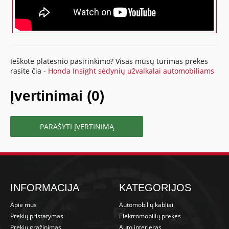
Ieškote platesnio pasirinkimo? Visas mūsų turimas prekes
rasite čia -
Honda Insight sėdynių užvalkalai automobiliams
Įvertinimai (0)
PARAŠYTI ĮVERTINIMĄ
INFORMACIJA
KATEGORIJOS
Apie mus
Automobilių kabliai
Prekių pristatymas
Elektromobilių prekės
Prekių grąžinimas
Auto interjeras