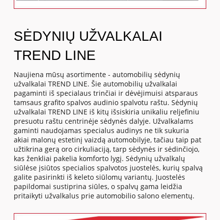
SĖDYNIŲ UŽVALKALAI
TREND LINE
Naujiena mūsų asortimente - automobilių sėdynių
užvalkalai TREND LINE. Šie automobilių užvalkalai
pagaminti iš specialaus trinčiai ir dėvėjimuisi atsparaus
tamsaus grafito spalvos audinio spalvotu raštu. Sėdynių
užvalkalai TREND LINE iš kitų išsiskiria unikaliu reljefiniu
presuotu raštu centrinėje sėdynės dalyje. Užvalkalams
gaminti naudojamas specialus audinys ne tik sukuria
akiai malonų estetinį vaizdą automobilyje, tačiau taip pat
užtikrina gerą oro cirkuliaciją, tarp sėdynės ir sėdinčiojo,
kas ženkliai pakelia komforto lygį. Sėdynių užvalkalų
siūlėse įsiūtos specialios spalvotos juostelės, kurių spalvą
galite pasirinkti iš keleto siūlomų variantų. Juostelės
papildomai sustiprina siūles, o spalvų gama leidžia
pritaikyti užvalkalus prie automobilio salono elementų.