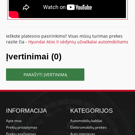
Ieškote platesnio pasirinkimo? Visas mūsų turimas prekes
rasite čia -
Hyundai Atos II sėdynių užvalkalai automobiliams
Įvertinimai (0)
PARAŠYTI ĮVERTINIMĄ
INFORMACIJA
KATEGORIJOS
Apie mus
Automobilių kabliai
Prekių pristatymas
Elektromobilių prekės
Prekių grąžinimas
Auto interjeras