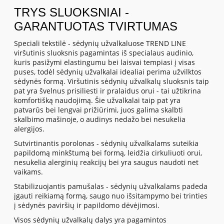
TRYS SLUOKSNIAI -
GARANTUOTAS TVIRTUMAS
Speciali tekstilė - sėdynių užvalkaluose TREND LINE
viršutinis sluoksnis pagamintas iš specialaus audinio,
kuris pasižymi elastingumu bei laisvai tempiasi į visas
puses, todėl sėdynių užvalkalai idealiai perima užvilktos
sėdynės formą. Viršutinis sėdynių užvalkalų sluoksnis taip
pat yra švelnus prisiliesti ir pralaidus orui - tai užtikrina
komfortišką naudojimą. Šie užvalkalai taip pat yra
patvarūs bei lengvai prižiūrimi, juos galima skalbti
skalbimo mašinoje, o audinys nedažo bei nesukelia
alergijos.
Sutvirtinantis porolonas - sėdynių užvalkalams suteikia
papildomą minkštumą bei formą, leidžia cirkuliuoti orui,
nesukelia alerginių reakcijų bei yra saugus naudoti net
vaikams.
Stabilizuojantis pamušalas - sėdynių užvalkalams padeda
įgauti reikiamą formą, saugo nuo išsitampymo bei trinties
į sėdynės paviršių ir papildomo dėvėjimosi.
Visos sėdynių užvalkalų dalys yra pagamintos