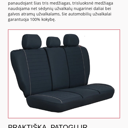
panaudojant šias tris medžiagas, trisluoksnė medžiaga
naudojama net sėdynių užvalkalų nugarinei daliai bei
galvos atramų užvalkalams, šie automobilių užvalkalai
garantuoja 100% kokybę.
PRAKTIŠKA, PATOGU IR