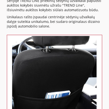
Serijoje TREND LINE priekinių sėdynių užvalkalai papuošti
aukštos kokybės siuvinėtu užrašu "TREND Line",
išsiuvinėtu aukštos kokybės siūlais automatizuotu būdu.
Unikalaus rašto įspaudai centrinėje sėdynių užvalkalų
dalyje suteikia unikalumo, bei sudaro originalaus dizaino
įspūdį automobilio salone.