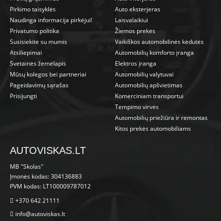
Pirkimo taisyklės
Auto eksterjeras
Naudinga informacija pirkėjui!
Laisvalaikiui
Privatumo politika
Žiemos prekės
Susisiekite su mumis
Vaikiškos automobilinės kėdutės
Atsiliepimai
Automobilių komforto įranga
Svetainės žemėlapis
Elektros įranga
Mūsų kolegos bei partneriai
Automobilių valytuvai
Pageidavimų sąrašas
Automobilių apšvietimas
Prisijungti
Komerciniam transportui
Tempimo virvės
Automobilių priežiūra ir remontas
Kitos prekės automobiliams
AUTOVISKAS.LT
MB "Skolas"
Įmonės kodas: 304136883
PVM kodas: LT100009787012
+370 642 21111
info@autoviskas.lt