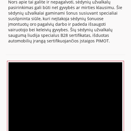
Nors apie tai galite ir nepagalvoti, sėdynių užvalkalų
pasirinkimas gali būti net gyvybės ar mirties klausimu. Šie
sėdynių užvalkalai gaminami šonus susiuvant specialiai
susilpninta siūle, kuri neįtakoja sėdynių šonuose
įmontuotų oro pagalvių darbo ir padeda išsaugoti
vairuotojo bei keleivių gyvybes. Šių sėdynių užvalkalų
saugumą liudija specialus B28 sertifikatas, išduotas
automobilių įrangą sertifikuojančios įstaigos PIMOT.