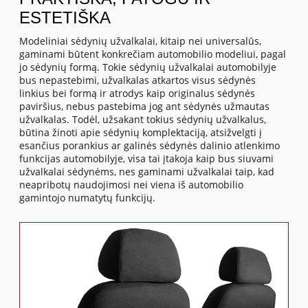
ESTETIŠKA
Modeliniai sėdynių užvalkalai, kitaip nei universalūs,
gaminami būtent konkrečiam automobilio modeliui, pagal
jo sėdynių formą. Tokie sėdynių užvalkalai automobilyje
bus nepastebimi, užvalkalas atkartos visus sėdynės
linkius bei formą ir atrodys kaip originalus sėdynės
paviršius, nebus pastebima jog ant sėdynės užmautas
užvalkalas. Todėl, užsakant tokius sėdynių užvalkalus,
būtina žinoti apie sėdynių komplektaciją, atsižvelgti į
esančius porankius ar galinės sėdynės dalinio atlenkimo
funkcijas automobilyje, visa tai įtakoja kaip bus siuvami
užvalkalai sėdynėms, nes gaminami užvalkalai taip, kad
neapribotų naudojimosi nei viena iš automobilio
gamintojo numatytų funkcijų.