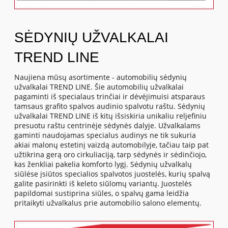
SĖDYNIŲ UŽVALKALAI
TREND LINE
Naujiena mūsų asortimente - automobilių sėdynių
užvalkalai TREND LINE. Šie automobilių užvalkalai
pagaminti iš specialaus trinčiai ir dėvėjimuisi atsparaus
tamsaus grafito spalvos audinio spalvotu raštu. Sėdynių
užvalkalai TREND LINE iš kitų išsiskiria unikaliu reljefiniu
presuotu raštu centrinėje sėdynės dalyje. Užvalkalams
gaminti naudojamas specialus audinys ne tik sukuria
akiai malonų estetinį vaizdą automobilyje, tačiau taip pat
užtikrina gerą oro cirkuliaciją, tarp sėdynės ir sėdinčiojo,
kas ženkliai pakelia komforto lygį. Sėdynių užvalkalų
siūlėse įsiūtos specialios spalvotos juostelės, kurių spalvą
galite pasirinkti iš keleto siūlomų variantų. Juostelės
papildomai sustiprina siūles, o spalvų gama leidžia
pritaikyti užvalkalus prie automobilio salono elementų.