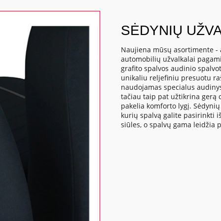
SĖDYNIŲ UŽVA
Naujiena mūsų asortimente - 
automobilių užvalkalai pagamin
grafito spalvos audinio spalvot
unikaliu reljefiniu presuotu r
naudojamas specialus audinys 
tačiau taip pat užtikrina gerą o
pakelia komforto lygį. Sėdynių 
kurių spalvą galite pasirinkti 
siūles, o spalvų gama leidžia 