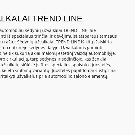
LKALAI TREND LINE
automobilių sėdynių užvalkalai TREND LINE. Šie
ti iš specialaus trinčiai ir dėvėjimuisi atsparaus tamsaus
u raštu. Sėdynių užvalkalai TREND LINE iš kitų išsiskiria
aštu centrinėje sėdynės dalyje. Užvalkalams gaminti
ne tik sukuria akiai malonų estetinį vaizdą automobilyje,
ro cirkuliaciją, tarp sėdynės ir sėdinčiojo, kas ženkliai
užvalkalų siūlėse įsiūtos specialios spalvotos juostelės,
iš keleto siūlomų variantų. Juostelės papildomai sustiprina
pritaikyti užvalkalus prie automobilio salono elementų.