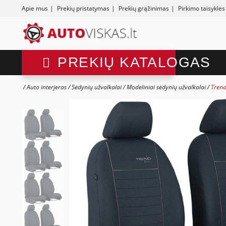
Apie mus
|
Prekių pristatymas
|
Prekių grąžinimas
|
Pirkimo taisyklės
PREKIŲ KATALOGAS
Auto interjeras
Sėdynių užvalkalai
Modeliniai sėdynių užvalkalai
Trend