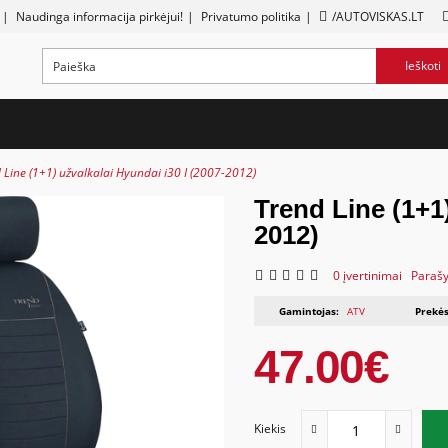
|
Naudinga informacija pirkėjui!
|
Privatumo politika
|
/AUTOVISKAS.LT
Ieškoti
 Line (1+1) užvalkalai Hyundai i30 I (2007-2012)
Trend Line (1+1)
2012)
0 įvertinimai
Parašy
Gamintojas:
ATV
Prekės
47.00€
Kiekis