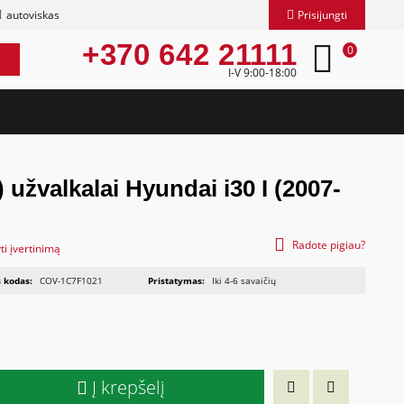
autoviskas
Prisijungti
+370 642 21111
0
I-V 9:00-18:00
 užvalkalai Hyundai i30 I (2007-
Radote pigiau?
ti įvertinimą
 kodas:
COV-1C7F1021
Pristatymas:
Iki 4-6 savaičių
Į krepšelį