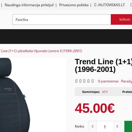
|
Naudinga informacija pirkėjui!
|
Privatumo politika
|
/AUTOVISKAS.LT
Ieškoti
 Line (1+1) užvalkalai Hyundai Lantra II (1996-2001)
Trend Line (1+1)
(1996-2001)
0 įvertinimai
Parašy
Gamintojas:
ATV
Prekės
45.00€
Kiekis