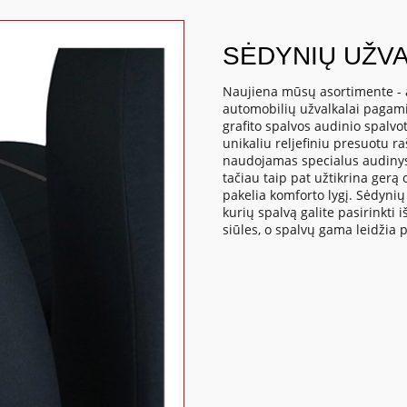
SĖDYNIŲ UŽVA
Naujiena mūsų asortimente - 
automobilių užvalkalai pagamin
grafito spalvos audinio spalvot
unikaliu reljefiniu presuotu r
naudojamas specialus audinys 
tačiau taip pat užtikrina gerą o
pakelia komforto lygį. Sėdynių 
kurių spalvą galite pasirinkti 
siūles, o spalvų gama leidžia 