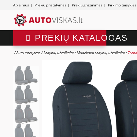
Apie mus
|
Prekių pristatymas
|
Prekių grąžinimas
|
Pirkimo taisyklės
PREKIŲ KATALOGAS
Auto interjeras
Sėdynių užvalkalai
Modeliniai sėdynių užvalkalai
Trend