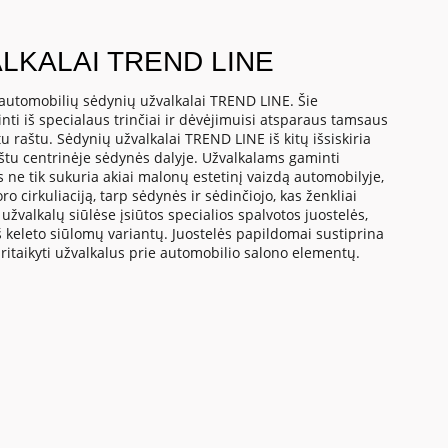
LKALAI TREND LINE
automobilių sėdynių užvalkalai TREND LINE. Šie
ti iš specialaus trinčiai ir dėvėjimuisi atsparaus tamsaus
u raštu. Sėdynių užvalkalai TREND LINE iš kitų išsiskiria
aštu centrinėje sėdynės dalyje. Užvalkalams gaminti
ne tik sukuria akiai malonų estetinį vaizdą automobilyje,
ro cirkuliaciją, tarp sėdynės ir sėdinčiojo, kas ženkliai
užvalkalų siūlėse įsiūtos specialios spalvotos juostelės,
iš keleto siūlomų variantų. Juostelės papildomai sustiprina
pritaikyti užvalkalus prie automobilio salono elementų.