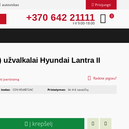
autoviskas
Prisijungti
+370 642 21111
0
I-V 9:00-18:00
 užvalkalai Hyundai Lantra II
Radote pigiau?
ti įvertinimą
 kodas:
COV-854B72AC
Pristatymas:
Iki 4-6 savaičių
Į krepšelį