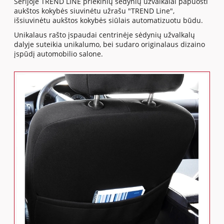
Serijoje TREND LINE priekinių sėdynių užvalkalai papuošti
aukštos kokybės siuvinėtu užrašu "TREND Line",
išsiuvinėtu aukštos kokybės siūlais automatizuotu būdu.
Unikalaus rašto įspaudai centrinėje sėdynių užvalkalų
dalyje suteikia unikalumo, bei sudaro originalaus dizaino
įspūdį automobilio salone.