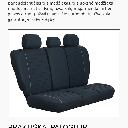
panaudojant šias tris medžiagas, trisluoksnė medžiaga
naudojama net sėdynių užvalkalų nugarinei daliai bei
galvos atramų užvalkalams, šie automobilių užvalkalai
garantuoja 100% kokybę.
PRAKTIŠKA, PATOGU IR