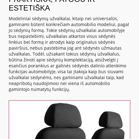
ESTETIŠKA
Modeliniai sėdynių užvalkalai, kitaip nei universalūs,
gaminami būtent konkrečiam automobilio modeliui, pagal
jo sėdynių formą. Tokie sėdynių užvalkalai automobilyje
bus nepastebimi, užvalkalas atkartos visus sėdynės
linkius bei formą ir atrodys kaip originalus sėdynės
paviršius, nebus pastebima jog ant sėdynės užmautas
užvalkalas. Todėl, užsakant tokius sėdynių užvalkalus,
būtina žinoti apie sėdynių komplektaciją, atsižvelgti į
esančius porankius ar galinės sėdynės dalinio atlenkimo
funkcijas automobilyje, visa tai įtakoja kaip bus siuvami
užvalkalai sėdynėms, nes gaminami užvalkalai taip, kad
neapribotų naudojimosi nei viena iš automobilio
gamintojo numatytų funkcijų.