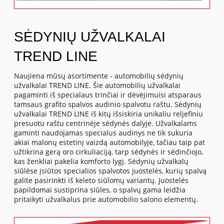
SĖDYNIŲ UŽVALKALAI
TREND LINE
Naujiena mūsų asortimente - automobilių sėdynių
užvalkalai TREND LINE. Šie automobilių užvalkalai
pagaminti iš specialaus trinčiai ir dėvėjimuisi atsparaus
tamsaus grafito spalvos audinio spalvotu raštu. Sėdynių
užvalkalai TREND LINE iš kitų išsiskiria unikaliu reljefiniu
presuotu raštu centrinėje sėdynės dalyje. Užvalkalams
gaminti naudojamas specialus audinys ne tik sukuria
akiai malonų estetinį vaizdą automobilyje, tačiau taip pat
užtikrina gerą oro cirkuliaciją, tarp sėdynės ir sėdinčiojo,
kas ženkliai pakelia komforto lygį. Sėdynių užvalkalų
siūlėse įsiūtos specialios spalvotos juostelės, kurių spalvą
galite pasirinkti iš keleto siūlomų variantų. Juostelės
papildomai sustiprina siūles, o spalvų gama leidžia
pritaikyti užvalkalus prie automobilio salono elementų.