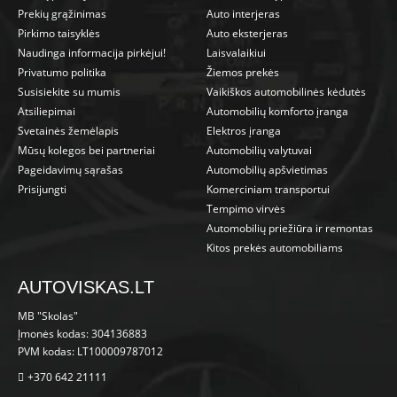
Prekių grąžinimas
Auto interjeras
Pirkimo taisyklės
Auto eksterjeras
Naudinga informacija pirkėjui!
Laisvalaikiui
Privatumo politika
Žiemos prekės
Susisiekite su mumis
Vaikiškos automobilinės kėdutės
Atsiliepimai
Automobilių komforto įranga
Svetainės žemėlapis
Elektros įranga
Mūsų kolegos bei partneriai
Automobilių valytuvai
Pageidavimų sąrašas
Automobilių apšvietimas
Prisijungti
Komerciniam transportui
Tempimo virvės
Automobilių priežiūra ir remontas
Kitos prekės automobiliams
AUTOVISKAS.LT
MB "Skolas"
Įmonės kodas: 304136883
PVM kodas: LT100009787012
+370 642 21111