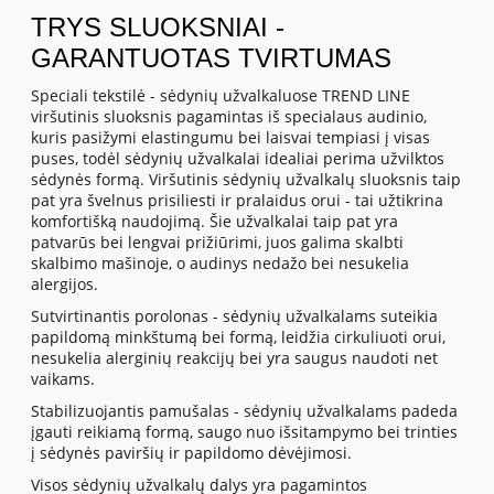
TRYS SLUOKSNIAI -
GARANTUOTAS TVIRTUMAS
Speciali tekstilė - sėdynių užvalkaluose TREND LINE
viršutinis sluoksnis pagamintas iš specialaus audinio,
kuris pasižymi elastingumu bei laisvai tempiasi į visas
puses, todėl sėdynių užvalkalai idealiai perima užvilktos
sėdynės formą. Viršutinis sėdynių užvalkalų sluoksnis taip
pat yra švelnus prisiliesti ir pralaidus orui - tai užtikrina
komfortišką naudojimą. Šie užvalkalai taip pat yra
patvarūs bei lengvai prižiūrimi, juos galima skalbti
skalbimo mašinoje, o audinys nedažo bei nesukelia
alergijos.
Sutvirtinantis porolonas - sėdynių užvalkalams suteikia
papildomą minkštumą bei formą, leidžia cirkuliuoti orui,
nesukelia alerginių reakcijų bei yra saugus naudoti net
vaikams.
Stabilizuojantis pamušalas - sėdynių užvalkalams padeda
įgauti reikiamą formą, saugo nuo išsitampymo bei trinties
į sėdynės paviršių ir papildomo dėvėjimosi.
Visos sėdynių užvalkalų dalys yra pagamintos