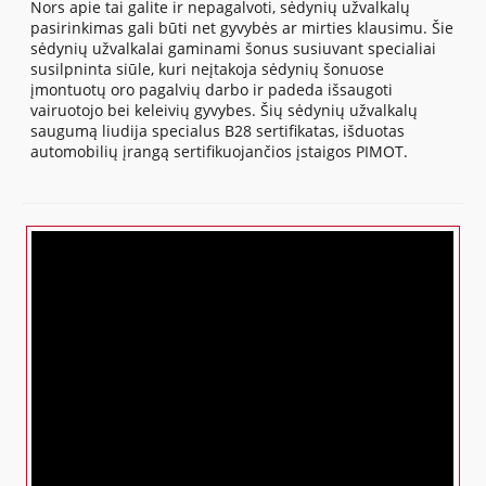
Nors apie tai galite ir nepagalvoti, sėdynių užvalkalų
pasirinkimas gali būti net gyvybės ar mirties klausimu. Šie
sėdynių užvalkalai gaminami šonus susiuvant specialiai
susilpninta siūle, kuri neįtakoja sėdynių šonuose
įmontuotų oro pagalvių darbo ir padeda išsaugoti
vairuotojo bei keleivių gyvybes. Šių sėdynių užvalkalų
saugumą liudija specialus B28 sertifikatas, išduotas
automobilių įrangą sertifikuojančios įstaigos PIMOT.