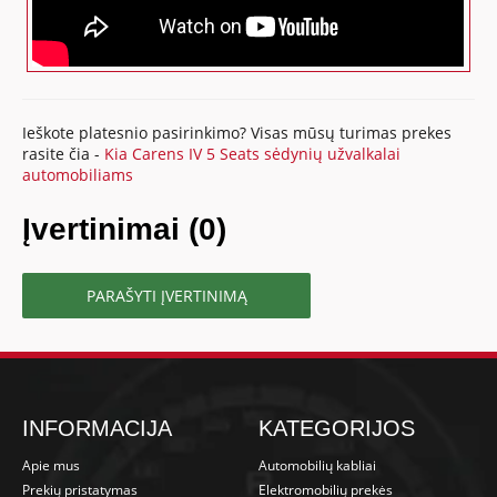
Ieškote platesnio pasirinkimo? Visas mūsų turimas prekes
rasite čia -
Kia Carens IV 5 Seats sėdynių užvalkalai
automobiliams
Įvertinimai (0)
PARAŠYTI ĮVERTINIMĄ
INFORMACIJA
KATEGORIJOS
Apie mus
Automobilių kabliai
Prekių pristatymas
Elektromobilių prekės