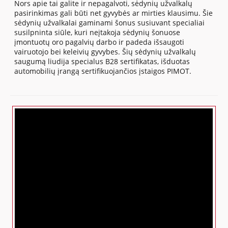
Nors apie tai galite ir nepagalvoti, sėdynių užvalkalų
pasirinkimas gali būti net gyvybės ar mirties klausimu. Šie
sėdynių užvalkalai gaminami šonus susiuvant specialiai
susilpninta siūle, kuri neįtakoja sėdynių šonuose
įmontuotų oro pagalvių darbo ir padeda išsaugoti
vairuotojo bei keleivių gyvybes. Šių sėdynių užvalkalų
saugumą liudija specialus B28 sertifikatas, išduotas
automobilių įrangą sertifikuojančios įstaigos PIMOT.