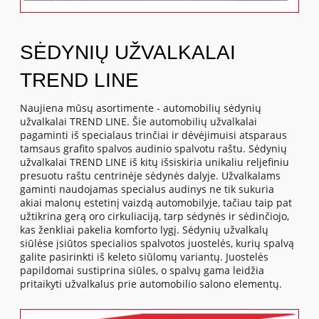
SĖDYNIŲ UŽVALKALAI
TREND LINE
Naujiena mūsų asortimente - automobilių sėdynių
užvalkalai TREND LINE. Šie automobilių užvalkalai
pagaminti iš specialaus trinčiai ir dėvėjimuisi atsparaus
tamsaus grafito spalvos audinio spalvotu raštu. Sėdynių
užvalkalai TREND LINE iš kitų išsiskiria unikaliu reljefiniu
presuotu raštu centrinėje sėdynės dalyje. Užvalkalams
gaminti naudojamas specialus audinys ne tik sukuria
akiai malonų estetinį vaizdą automobilyje, tačiau taip pat
užtikrina gerą oro cirkuliaciją, tarp sėdynės ir sėdinčiojo,
kas ženkliai pakelia komforto lygį. Sėdynių užvalkalų
siūlėse įsiūtos specialios spalvotos juostelės, kurių spalvą
galite pasirinkti iš keleto siūlomų variantų. Juostelės
papildomai sustiprina siūles, o spalvų gama leidžia
pritaikyti užvalkalus prie automobilio salono elementų.