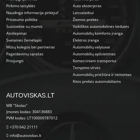
Pirkimo taisyklės
Auto eksterjeras
Naudinga informacija pirkėjui!
Laisvalaikiui
Privatumo politika
Žiemos prekės
Susisiekite su mumis
Vaikiškos automobilinės kėdutės
Atsiliepimai
Automobilių komforto įranga
Svetainės žemėlapis
Elektros įranga
Mūsų kolegos bei partneriai
Automobilių valytuvai
Pageidavimų sąrašas
Automobilių apšvietimas
Prisijungti
Komerciniam transportui
Tempimo virvės
Automobilių priežiūra ir remontas
Kitos prekės automobiliams
AUTOVISKAS.LT
MB "Skolas"
Įmonės kodas: 304136883
PVM kodas: LT100009787012
+370 642 21111
info@autoviskas.lt