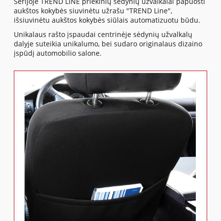
Serijoje TREND LINE priekinių sėdynių užvalkalai papuošti
aukštos kokybės siuvinėtu užrašu "TREND Line",
išsiuvinėtu aukštos kokybės siūlais automatizuotu būdu.
Unikalaus rašto įspaudai centrinėje sėdynių užvalkalų
dalyje suteikia unikalumo, bei sudaro originalaus dizaino
įspūdį automobilio salone.