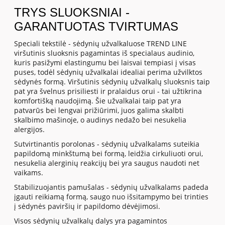
TRYS SLUOKSNIAI -
GARANTUOTAS TVIRTUMAS
Speciali tekstilė - sėdynių užvalkaluose TREND LINE
viršutinis sluoksnis pagamintas iš specialaus audinio,
kuris pasižymi elastingumu bei laisvai tempiasi į visas
puses, todėl sėdynių užvalkalai idealiai perima užvilktos
sėdynės formą. Viršutinis sėdynių užvalkalų sluoksnis taip
pat yra švelnus prisiliesti ir pralaidus orui - tai užtikrina
komfortišką naudojimą. Šie užvalkalai taip pat yra
patvarūs bei lengvai prižiūrimi, juos galima skalbti
skalbimo mašinoje, o audinys nedažo bei nesukelia
alergijos.
Sutvirtinantis porolonas - sėdynių užvalkalams suteikia
papildomą minkštumą bei formą, leidžia cirkuliuoti orui,
nesukelia alerginių reakcijų bei yra saugus naudoti net
vaikams.
Stabilizuojantis pamušalas - sėdynių užvalkalams padeda
įgauti reikiamą formą, saugo nuo išsitampymo bei trinties
į sėdynės paviršių ir papildomo dėvėjimosi.
Visos sėdynių užvalkalų dalys yra pagamintos