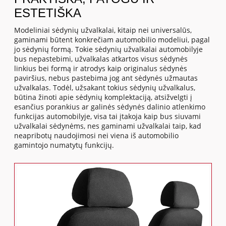
ESTETIŠKA
Modeliniai sėdynių užvalkalai, kitaip nei universalūs,
gaminami būtent konkrečiam automobilio modeliui, pagal
jo sėdynių formą. Tokie sėdynių užvalkalai automobilyje
bus nepastebimi, užvalkalas atkartos visus sėdynės
linkius bei formą ir atrodys kaip originalus sėdynės
paviršius, nebus pastebima jog ant sėdynės užmautas
užvalkalas. Todėl, užsakant tokius sėdynių užvalkalus,
būtina žinoti apie sėdynių komplektaciją, atsižvelgti į
esančius porankius ar galinės sėdynės dalinio atlenkimo
funkcijas automobilyje, visa tai įtakoja kaip bus siuvami
užvalkalai sėdynėms, nes gaminami užvalkalai taip, kad
neapribotų naudojimosi nei viena iš automobilio
gamintojo numatytų funkcijų.