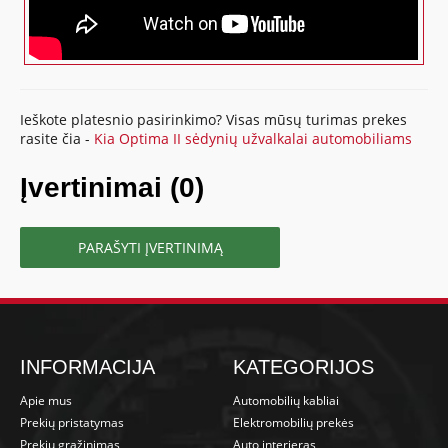
Ieškote platesnio pasirinkimo? Visas mūsų turimas prekes
rasite čia -
Kia Optima II sėdynių užvalkalai automobiliams
Įvertinimai (0)
PARAŠYTI ĮVERTINIMĄ
INFORMACIJA
KATEGORIJOS
Apie mus
Automobilių kabliai
Prekių pristatymas
Elektromobilių prekės
Prekių grąžinimas
Auto interjeras