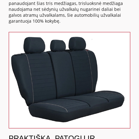
panaudojant šias tris medžiagas, trisluoksnė medžiaga
naudojama net sėdynių užvalkalų nugarinei daliai bei
galvos atramų užvalkalams, šie automobilių užvalkalai
garantuoja 100% kokybę.
PRAKTIŠKA, PATOGU IR