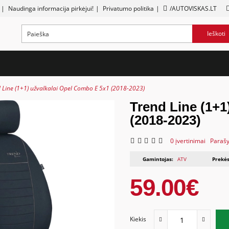
|
Naudinga informacija pirkėjui!
|
Privatumo politika
|
/AUTOVISKAS.LT
Ieškoti
 Line (1+1) užvalkalai Opel Combo E 5x1 (2018-2023)
Trend Line (1+1
(2018-2023)
0 įvertinimai
Parašy
Gamintojas:
ATV
Prekės
59.00€
Kiekis