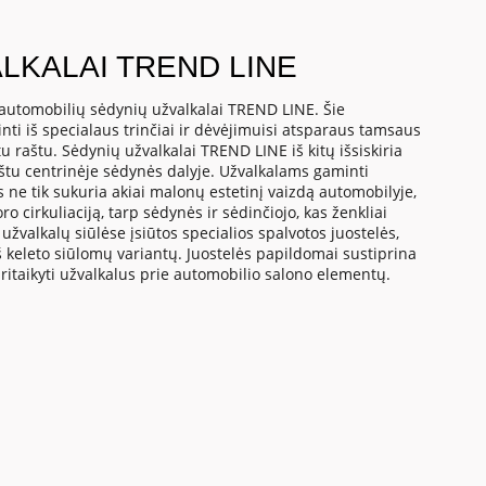
LKALAI TREND LINE
automobilių sėdynių užvalkalai TREND LINE. Šie
ti iš specialaus trinčiai ir dėvėjimuisi atsparaus tamsaus
u raštu. Sėdynių užvalkalai TREND LINE iš kitų išsiskiria
aštu centrinėje sėdynės dalyje. Užvalkalams gaminti
ne tik sukuria akiai malonų estetinį vaizdą automobilyje,
ro cirkuliaciją, tarp sėdynės ir sėdinčiojo, kas ženkliai
užvalkalų siūlėse įsiūtos specialios spalvotos juostelės,
iš keleto siūlomų variantų. Juostelės papildomai sustiprina
pritaikyti užvalkalus prie automobilio salono elementų.