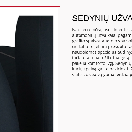
SĖDYNIŲ UŽVA
Naujiena mūsų asortimente - 
automobilių užvalkalai pagamin
grafito spalvos audinio spalvot
unikaliu reljefiniu presuotu r
naudojamas specialus audinys 
tačiau taip pat užtikrina gerą o
pakelia komforto lygį. Sėdynių 
kurių spalvą galite pasirinkti 
siūles, o spalvų gama leidžia 