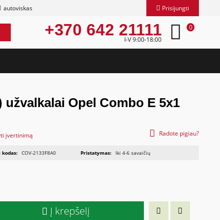
autoviskas
Prisijungti
+370 642 21111
0
I-V 9:00-18:00
) užvalkalai Opel Combo E 5x1
Radote pigiau?
ti įvertinimą
 kodas:
COV-2133F8A0
Pristatymas:
Iki 4-6 savaičių
Į krepšelį