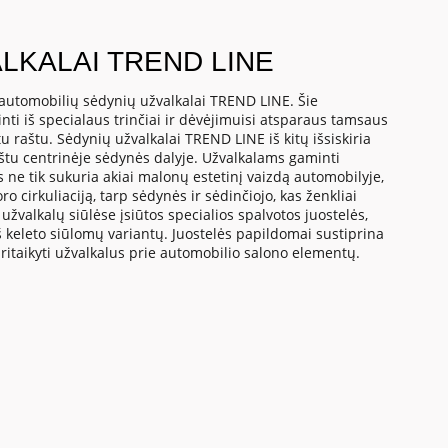
LKALAI TREND LINE
automobilių sėdynių užvalkalai TREND LINE. Šie
ti iš specialaus trinčiai ir dėvėjimuisi atsparaus tamsaus
u raštu. Sėdynių užvalkalai TREND LINE iš kitų išsiskiria
aštu centrinėje sėdynės dalyje. Užvalkalams gaminti
ne tik sukuria akiai malonų estetinį vaizdą automobilyje,
ro cirkuliaciją, tarp sėdynės ir sėdinčiojo, kas ženkliai
užvalkalų siūlėse įsiūtos specialios spalvotos juostelės,
iš keleto siūlomų variantų. Juostelės papildomai sustiprina
pritaikyti užvalkalus prie automobilio salono elementų.