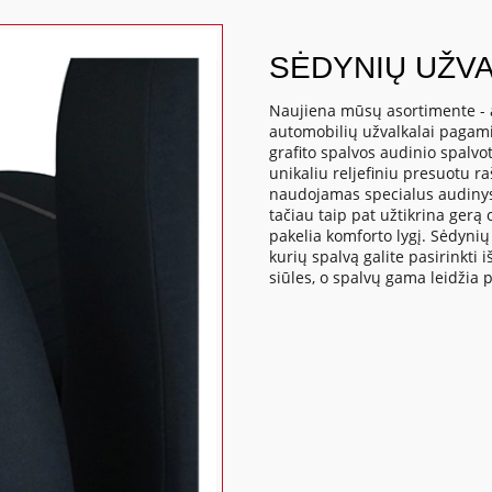
SĖDYNIŲ UŽVA
Naujiena mūsų asortimente - 
automobilių užvalkalai pagamin
grafito spalvos audinio spalvot
unikaliu reljefiniu presuotu r
naudojamas specialus audinys 
tačiau taip pat užtikrina gerą o
pakelia komforto lygį. Sėdynių 
kurių spalvą galite pasirinkti 
siūles, o spalvų gama leidžia 