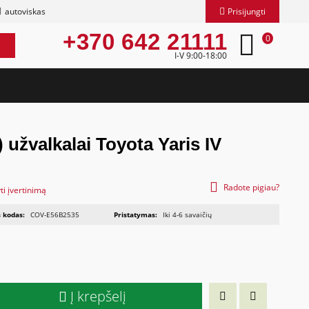
autoviskas
Prisijungti
+370 642 21111
0
I-V 9:00-18:00
 užvalkalai Toyota Yaris IV
Radote pigiau?
ti įvertinimą
 kodas:
COV-E56B2535
Pristatymas:
Iki 4-6 savaičių
Į krepšelį