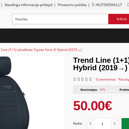
|
Naudinga informacija pirkėjui!
|
Privatumo politika
|
/AUTOVISKAS.LT
Ieškoti
 Line (1+1) užvalkalai Toyota Yaris IV Hybrid (2019→)
Trend Line (1+1)
Hybrid (2019→)
0 įvertinimai
Parašy
Gamintojas:
ATV
Prekės
50.00€
Kiekis