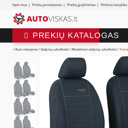
Apie mus
|
Prekių pristatymas
|
Prekių grąžinimas
|
Pirkimo taisyklės
PREKIŲ KATALOGAS
Auto interjeras
Sėdynių užvalkalai
Modeliniai sėdynių užvalkalai
Trend