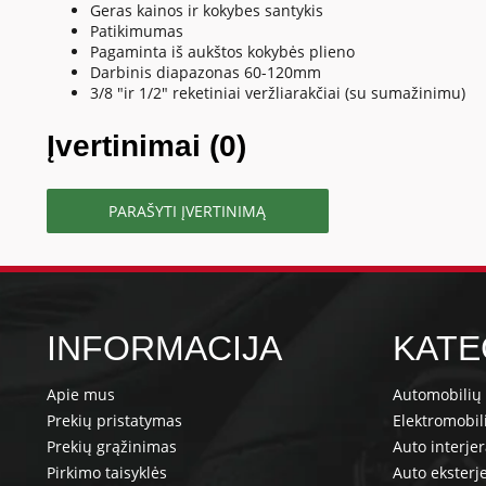
Geras kainos ir kokybes santykis
Patikimumas
Pagaminta iš aukštos kokybės plieno
Darbinis diapazonas 60-120mm
3/8 "ir 1/2" reketiniai veržliarakčiai (su sumažinimu)
Įvertinimai (0)
PARAŠYTI ĮVERTINIMĄ
INFORMACIJA
KATE
Apie mus
Automobilių 
Prekių pristatymas
Elektromobil
Prekių grąžinimas
Auto interje
Pirkimo taisyklės
Auto eksterj