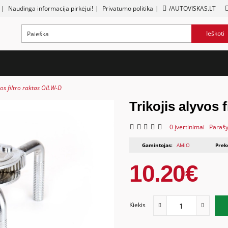
|
Naudinga informacija pirkėjui!
|
Privatumo politika
|
/AUTOVISKAS.LT
Ieškoti
vos filtro raktas OILW-D
Trikojis alyvos 
0 įvertinimai
Parašy
Gamintojas:
AMiO
Prek
10.20€
Kiekis