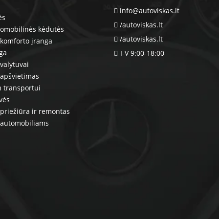
info@autoviskas.lt
ės
/autoviskas.lt
tomobilinės kėdutės
/autoviskas.lt
komforto įranga
nga
I-V 9:00-18:00
valytuvai
 apšvietimas
 transportui
vės
priežiūra ir remontas
 automobiliams