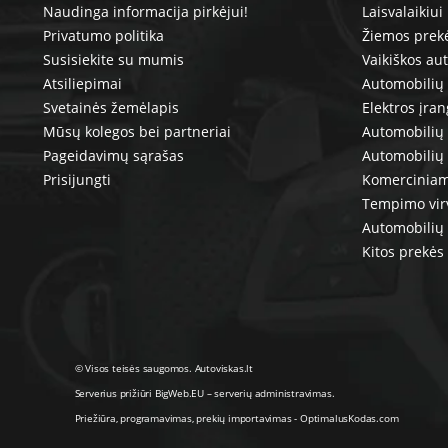
Naudinga informacija pirkėjui!
Laisvalaikiui
Privatumo politika
Žiemos prek
Susisiekite su mumis
Vaikiškos au
Atsiliepimai
Automobilių 
Svetainės žemėlapis
Elektros įra
Mūsų kolegos bei partneriai
Automobilių 
Pageidavimų sąrašas
Automobilių
Prisijungti
Komerciniam
Tempimo vir
Automobilių 
Kitos prekės
© Visos teisės saugomos. Autoviskas.lt
Serverius prižiūri
BigWeb.EU
–
serverių administravimas
.
Priežiūra, programavimas
,
prekių importavimas
-
OptimalusKodas.com