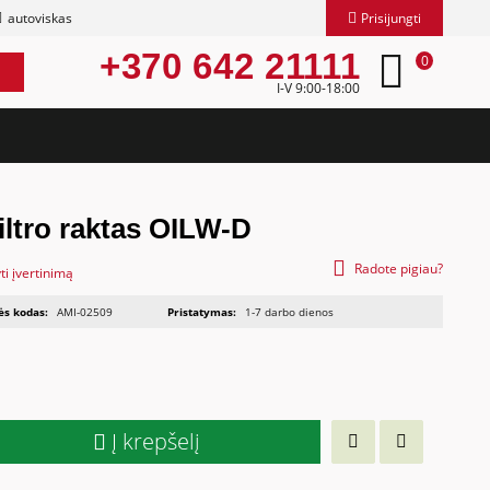
autoviskas
Prisijungti
+370 642 21111
0
I-V 9:00-18:00
filtro raktas OILW-D
Radote pigiau?
ti įvertinimą
ės kodas:
AMI-02509
Pristatymas:
1-7 darbo dienos
Į krepšelį