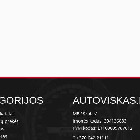
GORIJOS
AUTOVISKAS.
kabliai
MB "Skolas"
Įmonės kodas: 304136883
ių prekės
PVM kodas: LT100009787012
ras
eras
+370 642 21111