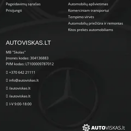
Pageidavimų sąrašas
Automobilių apšvietimas
Prisijungti
Komerciniam transportui
Tempimo virvės
Automobilių priežiūra ir remontas
Kitos prekės automobiliams
AUTOVISKAS.LT
MB "Skolas"
Įmonės kodas: 304136883
PVM kodas: LT100009787012
+370 642 21111
info@autoviskas.lt
/autoviskas.lt
/autoviskas.lt
I-V 9:00-18:00