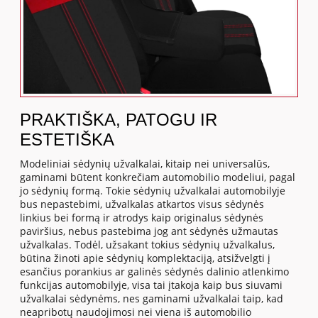
PRAKTIŠKA, PATOGU IR
ESTETIŠKA
Modeliniai sėdynių užvalkalai, kitaip nei universalūs,
gaminami būtent konkrečiam automobilio modeliui, pagal
jo sėdynių formą. Tokie sėdynių užvalkalai automobilyje
bus nepastebimi, užvalkalas atkartos visus sėdynės
linkius bei formą ir atrodys kaip originalus sėdynės
paviršius, nebus pastebima jog ant sėdynės užmautas
užvalkalas. Todėl, užsakant tokius sėdynių užvalkalus,
būtina žinoti apie sėdynių komplektaciją, atsižvelgti į
esančius porankius ar galinės sėdynės dalinio atlenkimo
funkcijas automobilyje, visa tai įtakoja kaip bus siuvami
užvalkalai sėdynėms, nes gaminami užvalkalai taip, kad
neapribotų naudojimosi nei viena iš automobilio