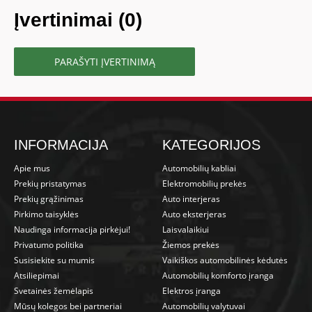
Įvertinimai (0)
PARAŠYTI ĮVERTINIMĄ
INFORMACIJA
KATEGORIJOS
Apie mus
Automobilių kabliai
Prekių pristatymas
Elektromobilių prekės
Prekių grąžinimas
Auto interjeras
Pirkimo taisyklės
Auto eksterjeras
Naudinga informacija pirkėjui!
Laisvalaikiui
Privatumo politika
Žiemos prekės
Susisiekite su mumis
Vaikiškos automobilinės kėdutės
Atsiliepimai
Automobilių komforto įranga
Svetainės žemėlapis
Elektros įranga
Mūsų kolegos bei partneriai
Automobilių valytuvai