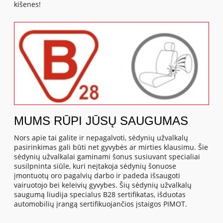
kišenes!
MUMS RŪPI JŪSŲ SAUGUMAS
Nors apie tai galite ir nepagalvoti, sėdynių užvalkalų
pasirinkimas gali būti net gyvybės ar mirties klausimu. Šie
sėdynių užvalkalai gaminami šonus susiuvant specialiai
susilpninta siūle, kuri neįtakoja sėdynių šonuose
įmontuotų oro pagalvių darbo ir padeda išsaugoti
vairuotojo bei keleivių gyvybes. Šių sėdynių užvalkalų
saugumą liudija specialus B28 sertifikatas, išduotas
automobilių įrangą sertifikuojančios įstaigos PIMOT.