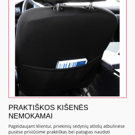
PRAKTIŠKOS KIŠENĖS
NEMOKAMAI
Pageidaujant klientui, priekinių sėdynių atlošų atbulinėse
pusėse prisiūsime praktiškas bei patogias naudoti