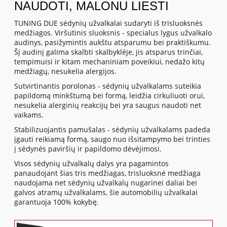
NAUDOTI, MALONU LIESTI
TUNING DUE sėdynių užvalkalai sudaryti iš trisluoksnės
medžiagos. Viršutinis sluoksnis - specialus lygus užvalkalo
audinys, pasižymintis aukštu atsparumu bei praktiškumu.
Šį audinį galima skalbti skalbyklėje, jis atsparus trinčiai,
tempimuisi ir kitam mechaniniam poveikiui, nedažo kitų
medžiagų, nesukelia alergijos.
Sutvirtinantis porolonas - sėdynių užvalkalams suteikia
papildomą minkštumą bei formą, leidžia cirkuliuoti orui,
nesukelia alerginių reakcijų bei yra saugus naudoti net
vaikams.
Stabilizuojantis pamušalas - sėdynių užvalkalams padeda
įgauti reikiamą formą, saugo nuo išsitampymo bei trinties
į sėdynės paviršių ir papildomo dėvėjimosi.
Visos sėdynių užvalkalų dalys yra pagamintos
panaudojant šias tris medžiagas, trisluoksnė medžiaga
naudojama net sėdynių užvalkalų nugarinei daliai bei
galvos atramų užvalkalams, šie automobilių užvalkalai
garantuoja 100% kokybę.