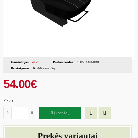
Gamintojas:
ATV
Prekės kodas:
COV-94A860D0
Pristatymas:
Iki 4-6 savaičių
54.00€
Kiekis
Į krepšelį
Prekės variantai