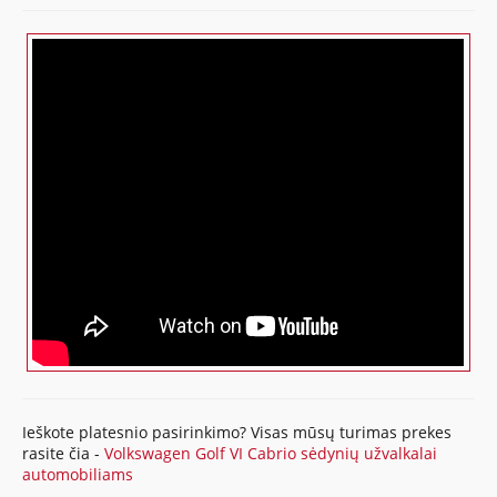
Ieškote platesnio pasirinkimo? Visas mūsų turimas prekes
rasite čia -
Volkswagen Golf VI Cabrio sėdynių užvalkalai
automobiliams