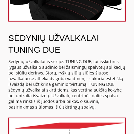
SĖDYNIŲ UŽVALKALAI
TUNING DUE
Sėdynių užvalkalai iš serijos TUNING DUE, tai išskirtinis
lygaus užvalkalo audinio bei žaismingų spalvotų aplikacijų
bei siūlių derinys. Storų, ryškių siūlų siūlės šiuose
užvalkaluose atlieka dvigubą vaidmenį - sukuria estetišką
išvaizdą bei užtikrina gaminio tvirtumą. TUNING DUE
sėdynių užvalkalai skirti tiems, kas vertina aukštą kokybę
bei unikalią išvaizdą. Užvalkalų centrinės dalies spalvą
galima rinktis iš juodos arba pilkos, o siuvinių
pasirinkimas siūlomas iš 6 skirtingų spalvų.