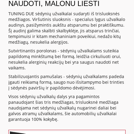
NAUDOTI, MALONU LIESTI
TUNING DUE sėdynių užvalkalai sudaryti iš trisluoksnės
medžiagos. Viršutinis sluoksnis - specialus lygus užvalkalo
audinys, pasižymintis aukštu atsparumu bei praktiškumu.
Šį audinį galima skalbti skalbyklėje, jis atsparus trinčiai,
tempimuisi ir kitam mechaniniam poveikiui, nedažo kitų
medžiagų, nesukelia alergijos.
Sutvirtinantis porolonas - sėdynių užvalkalams suteikia
papildomą minkštumą bei formą, leidžia cirkuliuoti orui,
nesukelia alerginių reakcijų bei yra saugus naudoti net
vaikams.
Stabilizuojantis pamušalas - sėdynių užvalkalams padeda
įgauti reikiamą formą, saugo nuo išsitampymo bei trinties
į sėdynės paviršių ir papildomo dėvėjimosi.
Visos sėdynių užvalkalų dalys yra pagamintos
panaudojant šias tris medžiagas, trisluoksnė medžiaga
naudojama net sėdynių užvalkalų nugarinei daliai bei
galvos atramų užvalkalams, šie automobilių užvalkalai
garantuoja 100% kokybę.