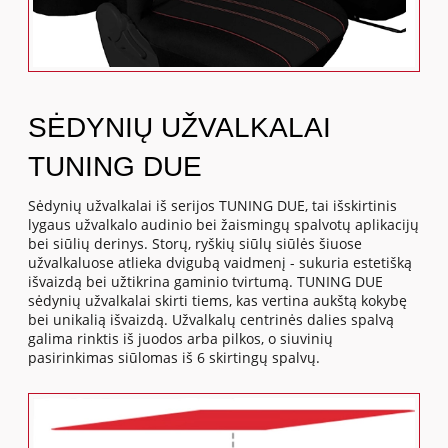
SĖDYNIŲ UŽVALKALAI
TUNING DUE
Sėdynių užvalkalai iš serijos TUNING DUE, tai išskirtinis
lygaus užvalkalo audinio bei žaismingų spalvotų aplikacijų
bei siūlių derinys. Storų, ryškių siūlų siūlės šiuose
užvalkaluose atlieka dvigubą vaidmenį - sukuria estetišką
išvaizdą bei užtikrina gaminio tvirtumą. TUNING DUE
sėdynių užvalkalai skirti tiems, kas vertina aukštą kokybę
bei unikalią išvaizdą. Užvalkalų centrinės dalies spalvą
galima rinktis iš juodos arba pilkos, o siuvinių
pasirinkimas siūlomas iš 6 skirtingų spalvų.