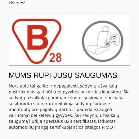
kišenes!
MUMS RŪPI JŪSŲ SAUGUMAS
Nors apie tai galite ir nepagalvoti, sėdynių užvalkalų
pasirinkimas gali būti net gyvybės ar mirties klausimu. Šie
sėdynių užvalkalai gaminami šonus susiuvant specialiai
susilpninta siūle, kuri neįtakoja sėdynių šonuose
įmontuotų oro pagalvių darbo ir padeda išsaugoti
vairuotojo bei keleivių gyvybes. Šių sėdynių užvalkalų
saugumą liudija specialus B28 sertifikatas, išduotas
automobilių įrangą sertifikuojančios įstaigos PIMOT.