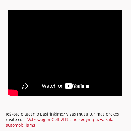
Ieškote platesnio pasirinkimo? Visas mūsų turimas prekes
rasite čia -
Volkswagen Golf VI R-Line sėdynių užvalkalai
automobiliams