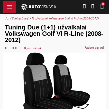
0
...
Tuning Due (1+1) užvalkalai Volkswagen Golf VI R-Line (2008-2012)
Tuning Due (1+1) užvalkalai
Volkswagen Golf VI R-Line (2008-
2012)
Radote pigiau?
0 įvertinimai