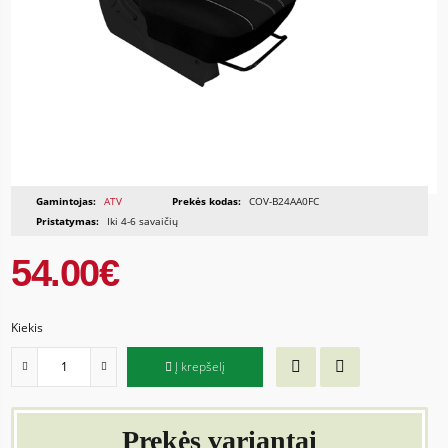
Gamintojas:
ATV
Prekės kodas:
COV-B24AA0FC
Pristatymas:
Iki 4-6 savaičių
54.00€
Kiekis
Į krepšelį
Prekės variantai