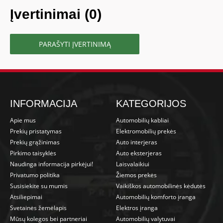
Įvertinimai (0)
PARAŠYTI ĮVERTINIMĄ
INFORMACIJA
KATEGORIJOS
Apie mus
Automobilių kabliai
Prekių pristatymas
Elektromobilių prekės
Prekių grąžinimas
Auto interjeras
Pirkimo taisyklės
Auto eksterjeras
Naudinga informacija pirkėjui!
Laisvalaikiui
Privatumo politika
Žiemos prekės
Susisiekite su mumis
Vaikiškos automobilinės kėdutės
Atsiliepimai
Automobilių komforto įranga
Svetainės žemėlapis
Elektros įranga
Mūsų kolegos bei partneriai
Automobilių valytuvai