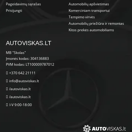
Pageidavimų sąrašas
Automobilių apšvietimas
Prisijungti
Komerciniam transportui
Tempimo virvės
Automobilių priežiūra ir remontas
Kitos prekės automobiliams
AUTOVISKAS.LT
MB "Skolas"
Įmonės kodas: 304136883
PVM kodas: LT100009787012
+370 642 21111
info@autoviskas.lt
/autoviskas.lt
/autoviskas.lt
I-V 9:00-18:00