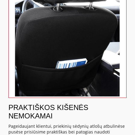
PRAKTIŠKOS KIŠENĖS
NEMOKAMAI
Pageidaujant klientui, priekinių sėdynių atlošų atbulinėse
pusėse prisiūsime praktiškas bei patogias naudoti