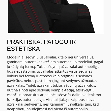
PRAKTIŠKA, PATOGU IR
ESTETIŠKA
Modeliniai sėdynių užvalkalai, kitaip nei universalūs,
gaminami būtent konkrečiam automobilio modeliui, pagal
jo sėdynių formą. Tokie sėdynių užvalkalai automobilyje
bus nepastebimi, užvalkalas atkartos visus sėdynės
linkius bei formą ir atrodys kaip originalus sėdynės
paviršius, nebus pastebima jog ant sėdynės užmautas
užvalkalas. Todėl, užsakant tokius sėdynių užvalkalus,
būtina žinoti apie sėdynių komplektaciją, atsižvelgti į
esančius porankius ar galinės sėdynės dalinio atlenkimo
funkcijas automobilyje, visa tai įtakoja kaip bus siuvami
užvalkalai sėdynėms, nes gaminami užvalkalai taip, kad
neapribotų naudojimosi nei viena iš automobilio