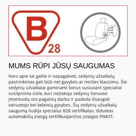
MUMS RŪPI JŪSŲ SAUGUMAS
Nors apie tai galite ir nepagalvoti, sėdynių užvalkalų
pasirinkimas gali būti net gyvybės ar mirties klausimu. Šie
sėdynių užvalkalai gaminami šonus susiuvant specialiai
susilpninta siūle, kuri neįtakoja sėdynių šonuose
įmontuotų oro pagalvių darbo ir padeda išsaugoti
vairuotojo bei keleivių gyvybes. Šių sėdynių užvalkalų
saugumą liudija specialus B28 sertifikatas, išduotas
automobilių įrangą sertifikuojančios įstaigos PIMOT.