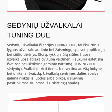
SĖDYNIŲ UŽVALKALAI
TUNING DUE
Sėdynių užvalkalai iš serijos TUNING DUE, tai išskirtinis
lygaus užvalkalo audinio bei žaismingų spalvotų aplikacijų
bei siūlių derinys. Storų, ryškių siūlų siūlės šiuose
užvalkaluose atlieka dvigubą vaidmenį - sukuria estetišką
išvaizdą bei užtikrina gaminio tvirtumą. TUNING DUE
sėdynių užvalkalai skirti tiems, kas vertina aukštą kokybę
bei unikalią išvaizdą. Užvalkalų centrinės dalies spalvą
galima rinktis iš juodos arba pilkos, o siuvinių
pasirinkimas siūlomas iš 6 skirtingų spalvų.