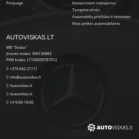
Prisijungti
Komerciniam transportui
Tempimo virvės
Automobilių priežiūra ir remontas
Kitos prekės automobiliams
AUTOVISKAS.LT
MB "Skolas"
Įmonės kodas: 304136883
PVM kodas: LT100009787012
+370 642 21111
info@autoviskas.lt
/autoviskas.lt
/autoviskas.lt
I-V 9:00-18:00