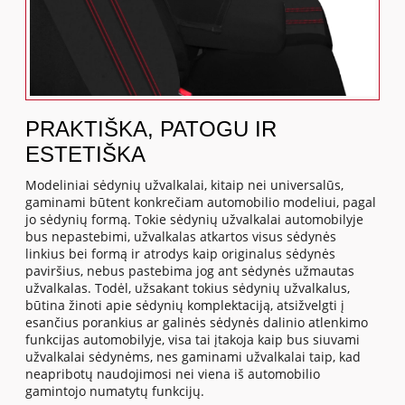
PRAKTIŠKA, PATOGU IR
ESTETIŠKA
Modeliniai sėdynių užvalkalai, kitaip nei universalūs,
gaminami būtent konkrečiam automobilio modeliui, pagal
jo sėdynių formą. Tokie sėdynių užvalkalai automobilyje
bus nepastebimi, užvalkalas atkartos visus sėdynės
linkius bei formą ir atrodys kaip originalus sėdynės
paviršius, nebus pastebima jog ant sėdynės užmautas
užvalkalas. Todėl, užsakant tokius sėdynių užvalkalus,
būtina žinoti apie sėdynių komplektaciją, atsižvelgti į
esančius porankius ar galinės sėdynės dalinio atlenkimo
funkcijas automobilyje, visa tai įtakoja kaip bus siuvami
užvalkalai sėdynėms, nes gaminami užvalkalai taip, kad
neapribotų naudojimosi nei viena iš automobilio
gamintojo numatytų funkcijų.