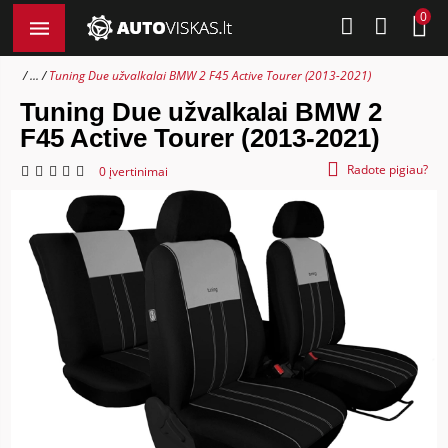
0
...
Tuning Due užvalkalai BMW 2 F45 Active Tourer (2013-2021)
Tuning Due užvalkalai BMW 2
F45 Active Tourer (2013-2021)
Radote pigiau?
0 įvertinimai