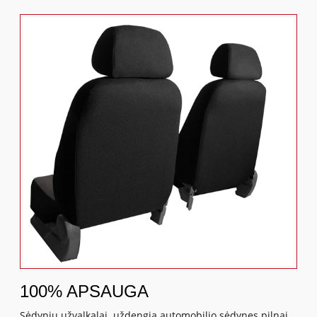
100% APSAUGA
Sėdynių užvalkalai uždengia automobilio sėdynes pilnai,