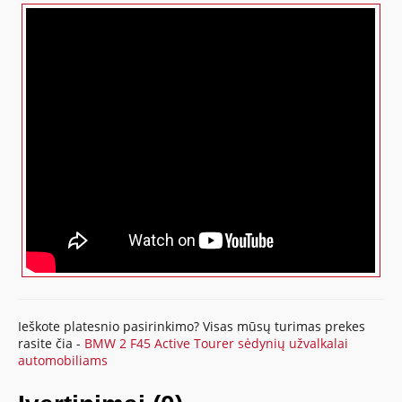
Ieškote platesnio pasirinkimo? Visas mūsų turimas prekes
rasite čia -
BMW 2 F45 Active Tourer sėdynių užvalkalai
automobiliams