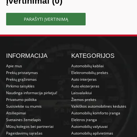
Įvertinimai (0)
PARAŠYTI ĮVERTINIMĄ
INFORMACIJA
KATEGORIJOS
Apie mus
Automobilių kabliai
Prekių pristatymas
Elektromobilių prekės
Prekių grąžinimas
Auto interjeras
Pirkimo taisyklės
Auto eksterjeras
Naudinga informacija pirkėjui!
Laisvalaikiui
Privatumo politika
Žiemos prekės
Susisiekite su mumis
Vaikiškos automobilinės kėdutės
Atsiliepimai
Automobilių komforto įranga
Svetainės žemėlapis
Elektros įranga
Mūsų kolegos bei partneriai
Automobilių valytuvai
Pageidavimų sąrašas
Automobilių apšvietimas