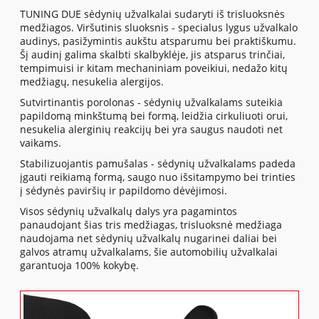
TUNING DUE sėdynių užvalkalai sudaryti iš trisluoksnės
medžiagos. Viršutinis sluoksnis - specialus lygus užvalkalo
audinys, pasižymintis aukštu atsparumu bei praktiškumu.
Šį audinį galima skalbti skalbyklėje, jis atsparus trinčiai,
tempimuisi ir kitam mechaniniam poveikiui, nedažo kitų
medžiagų, nesukelia alergijos.
Sutvirtinantis porolonas - sėdynių užvalkalams suteikia
papildomą minkštumą bei formą, leidžia cirkuliuoti orui,
nesukelia alerginių reakcijų bei yra saugus naudoti net
vaikams.
Stabilizuojantis pamušalas - sėdynių užvalkalams padeda
įgauti reikiamą formą, saugo nuo išsitampymo bei trinties
į sėdynės paviršių ir papildomo dėvėjimosi.
Visos sėdynių užvalkalų dalys yra pagamintos
panaudojant šias tris medžiagas, trisluoksnė medžiaga
naudojama net sėdynių užvalkalų nugarinei daliai bei
galvos atramų užvalkalams, šie automobilių užvalkalai
garantuoja 100% kokybę.