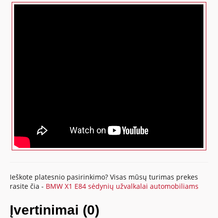
Ieškote platesnio pasirinkimo? Visas mūsų turimas prekes
rasite čia -
BMW X1 E84 sėdynių užvalkalai automobiliams
Įvertinimai (0)