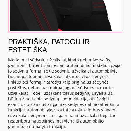
PRAKTIŠKA, PATOGU IR
ESTETIŠKA
Modeliniai sėdynių užvalkalai, kitaip nei universalūs,
gaminami būtent konkrečiam automobilio modeliui, pagal
jo sėdynių formą. Tokie sėdynių užvalkalai automobilyje
bus nepastebimi, užvalkalas atkartos visus sėdynės
linkius bei formą ir atrodys kaip originalus sėdynės
paviršius, nebus pastebima jog ant sėdynės užmautas
užvalkalas. Todėl, užsakant tokius sėdynių užvalkalus,
būtina žinoti apie sėdynių komplektaciją, atsižvelgti į
esančius porankius ar galinės sėdynės dalinio atlenkimo
funkcijas automobilyje, visa tai įtakoja kaip bus siuvami
užvalkalai sėdynėms, nes gaminami užvalkalai taip, kad
neapribotų naudojimosi nei viena iš automobilio
gamintojo numatytų funkcijų.