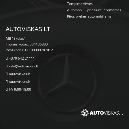
Tempimo virvės
Automobilių priežiūra ir remontas
Kitos prekės automobiliams
AUTOVISKAS.LT
MB "Skolas"
Įmonės kodas: 304136883
PVM kodas: LT100009787012
+370 642 21111
info@autoviskas.lt
/autoviskas.lt
/autoviskas.lt
I-V 9:00-18:00