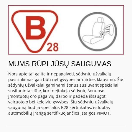
MUMS RŪPI JŪSŲ SAUGUMAS
Nors apie tai galite ir nepagalvoti, sėdynių užvalkalų
pasirinkimas gali būti net gyvybės ar mirties klausimu. Šie
sėdynių užvalkalai gaminami šonus susiuvant specialiai
susilpninta siūle, kuri neįtakoja sėdynių šonuose
įmontuotų oro pagalvių darbo ir padeda išsaugoti
vairuotojo bei keleivių gyvybes. Šių sėdynių užvalkalų
saugumą liudija specialus B28 sertifikatas, išduotas
automobilių įrangą sertifikuojančios įstaigos PIMOT.