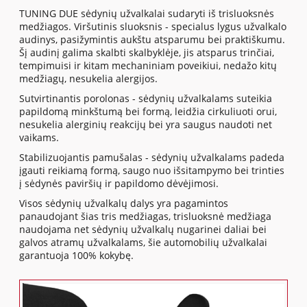
TUNING DUE sėdynių užvalkalai sudaryti iš trisluoksnės
medžiagos. Viršutinis sluoksnis - specialus lygus užvalkalo
audinys, pasižymintis aukštu atsparumu bei praktiškumu.
Šį audinį galima skalbti skalbyklėje, jis atsparus trinčiai,
tempimuisi ir kitam mechaniniam poveikiui, nedažo kitų
medžiagų, nesukelia alergijos.
Sutvirtinantis porolonas - sėdynių užvalkalams suteikia
papildomą minkštumą bei formą, leidžia cirkuliuoti orui,
nesukelia alerginių reakcijų bei yra saugus naudoti net
vaikams.
Stabilizuojantis pamušalas - sėdynių užvalkalams padeda
įgauti reikiamą formą, saugo nuo išsitampymo bei trinties
į sėdynės paviršių ir papildomo dėvėjimosi.
Visos sėdynių užvalkalų dalys yra pagamintos
panaudojant šias tris medžiagas, trisluoksnė medžiaga
naudojama net sėdynių užvalkalų nugarinei daliai bei
galvos atramų užvalkalams, šie automobilių užvalkalai
garantuoja 100% kokybę.