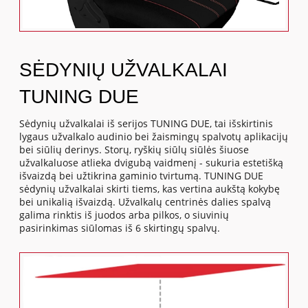
SĖDYNIŲ UŽVALKALAI
TUNING DUE
Sėdynių užvalkalai iš serijos TUNING DUE, tai išskirtinis
lygaus užvalkalo audinio bei žaismingų spalvotų aplikacijų
bei siūlių derinys. Storų, ryškių siūlų siūlės šiuose
užvalkaluose atlieka dvigubą vaidmenį - sukuria estetišką
išvaizdą bei užtikrina gaminio tvirtumą. TUNING DUE
sėdynių užvalkalai skirti tiems, kas vertina aukštą kokybę
bei unikalią išvaizdą. Užvalkalų centrinės dalies spalvą
galima rinktis iš juodos arba pilkos, o siuvinių
pasirinkimas siūlomas iš 6 skirtingų spalvų.