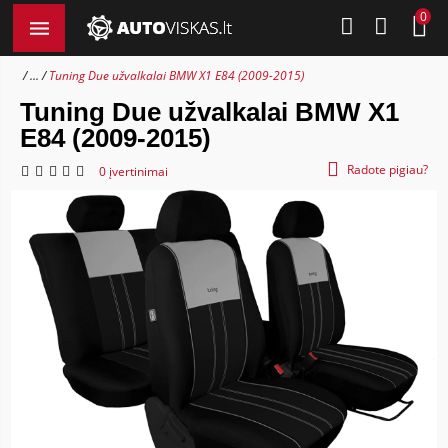
0
...
Tuning Due užvalkalai BMW X1 E84 (2009-2015)
Tuning Due užvalkalai BMW X1
E84 (2009-2015)
Radote pigiau?
0 įvertinimai