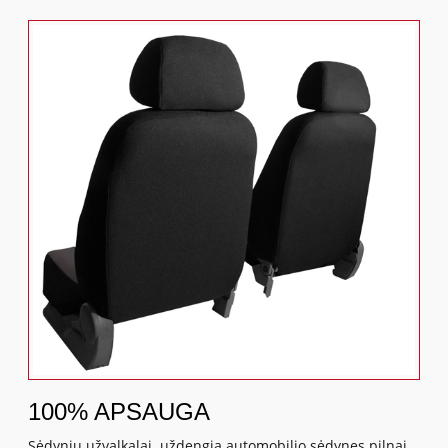
100% APSAUGA
Sėdynių užvalkalai uždengia automobilio sėdynes pilnai,