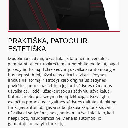
PRAKTIŠKA, PATOGU IR
ESTETIŠKA
Modeliniai sėdynių užvalkalai, kitaip nei universalūs,
gaminami būtent konkrečiam automobilio modeliui, pagal
jo sėdynių formą. Tokie sėdynių užvalkalai automobilyje
bus nepastebimi, užvalkalas atkartos visus sėdynės
linkius bei formą ir atrodys kaip originalus sėdynės
paviršius, nebus pastebima jog ant sėdynės užmautas
užvalkalas. Todėl, užsakant tokius sėdynių užvalkalus,
būtina žinoti apie sėdynių komplektaciją, atsižvelgti į
esančius porankius ar galinės sėdynės dalinio atlenkimo
funkcijas automobilyje, visa tai įtakoja kaip bus siuvami
užvalkalai sėdynėms, nes gaminami užvalkalai taip, kad
neapribotų naudojimosi nei viena iš automobilio
gamintojo numatytų funkcijų.