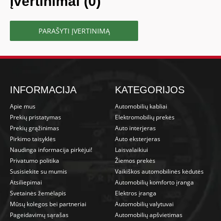
Įvertinimai (0)
PARAŠYTI ĮVERTINIMĄ
INFORMACIJA
KATEGORIJOS
Apie mus
Automobilių kabliai
Prekių pristatymas
Elektromobilių prekės
Prekių grąžinimas
Auto interjeras
Pirkimo taisyklės
Auto eksterjeras
Naudinga informacija pirkėjui!
Laisvalaikiui
Privatumo politika
Žiemos prekės
Susisiekite su mumis
Vaikiškos automobilinės kėdutės
Atsiliepimai
Automobilių komforto įranga
Svetainės žemėlapis
Elektros įranga
Mūsų kolegos bei partneriai
Automobilių valytuvai
Pageidavimų sąrašas
Automobilių apšvietimas