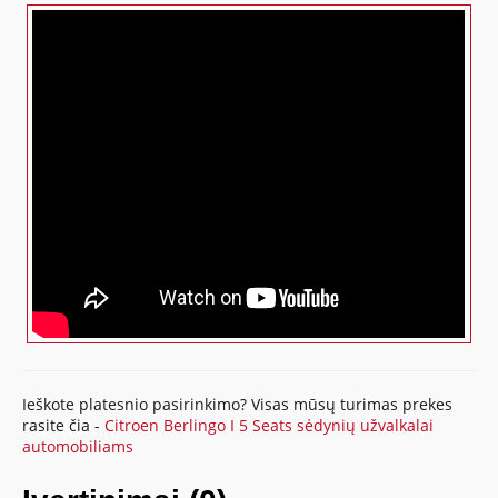
Ieškote platesnio pasirinkimo? Visas mūsų turimas prekes
rasite čia -
Citroen Berlingo I 5 Seats sėdynių užvalkalai
automobiliams