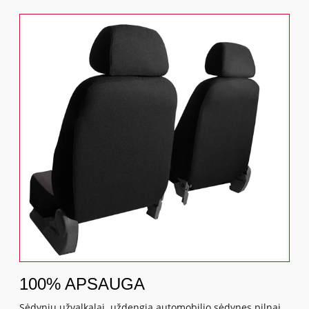
100% APSAUGA
Sėdynių užvalkalai uždengia automobilio sėdynes pilnai,