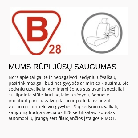
MUMS RŪPI JŪSŲ SAUGUMAS
Nors apie tai galite ir nepagalvoti, sėdynių užvalkalų
pasirinkimas gali būti net gyvybės ar mirties klausimu. Šie
sėdynių užvalkalai gaminami šonus susiuvant specialiai
susilpninta siūle, kuri neįtakoja sėdynių šonuose
įmontuotų oro pagalvių darbo ir padeda išsaugoti
vairuotojo bei keleivių gyvybes. Šių sėdynių užvalkalų
saugumą liudija specialus B28 sertifikatas, išduotas
automobilių įrangą sertifikuojančios įstaigos PIMOT.