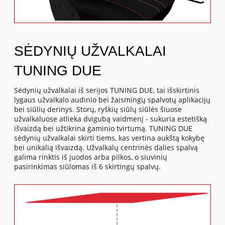
SĖDYNIŲ UŽVALKALAI
TUNING DUE
Sėdynių užvalkalai iš serijos TUNING DUE, tai išskirtinis
lygaus užvalkalo audinio bei žaismingų spalvotų aplikacijų
bei siūlių derinys. Storų, ryškių siūlų siūlės šiuose
užvalkaluose atlieka dvigubą vaidmenį - sukuria estetišką
išvaizdą bei užtikrina gaminio tvirtumą. TUNING DUE
sėdynių užvalkalai skirti tiems, kas vertina aukštą kokybę
bei unikalią išvaizdą. Užvalkalų centrinės dalies spalvą
galima rinktis iš juodos arba pilkos, o siuvinių
pasirinkimas siūlomas iš 6 skirtingų spalvų.