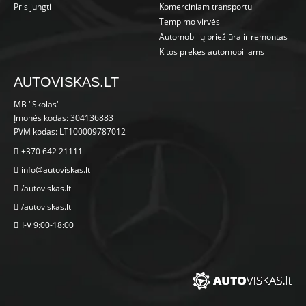
Prisijungti
Komerciniam transportui
Tempimo virvės
Automobilių priežiūra ir remontas
Kitos prekės automobiliams
AUTOVISKAS.LT
MB "Skolas"
Įmonės kodas: 304136883
PVM kodas: LT100009787012
+370 642 21111
info@autoviskas.lt
/autoviskas.lt
/autoviskas.lt
I-V 9:00-18:00