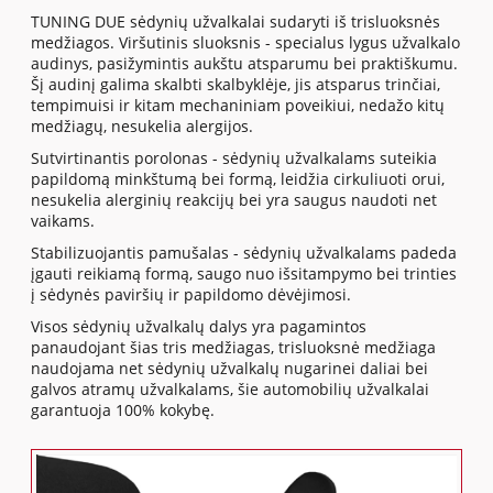
TUNING DUE sėdynių užvalkalai sudaryti iš trisluoksnės
medžiagos. Viršutinis sluoksnis - specialus lygus užvalkalo
audinys, pasižymintis aukštu atsparumu bei praktiškumu.
Šį audinį galima skalbti skalbyklėje, jis atsparus trinčiai,
tempimuisi ir kitam mechaniniam poveikiui, nedažo kitų
medžiagų, nesukelia alergijos.
Sutvirtinantis porolonas - sėdynių užvalkalams suteikia
papildomą minkštumą bei formą, leidžia cirkuliuoti orui,
nesukelia alerginių reakcijų bei yra saugus naudoti net
vaikams.
Stabilizuojantis pamušalas - sėdynių užvalkalams padeda
įgauti reikiamą formą, saugo nuo išsitampymo bei trinties
į sėdynės paviršių ir papildomo dėvėjimosi.
Visos sėdynių užvalkalų dalys yra pagamintos
panaudojant šias tris medžiagas, trisluoksnė medžiaga
naudojama net sėdynių užvalkalų nugarinei daliai bei
galvos atramų užvalkalams, šie automobilių užvalkalai
garantuoja 100% kokybę.