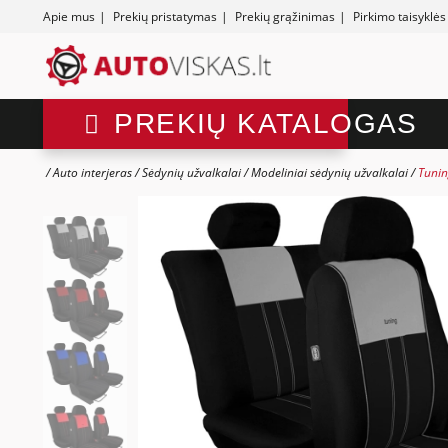
Apie mus
|
Prekių pristatymas
|
Prekių grąžinimas
|
Pirkimo taisyklės
PREKIŲ KATALOGAS
Auto interjeras
Sėdynių užvalkalai
Modeliniai sėdynių užvalkalai
Tunin