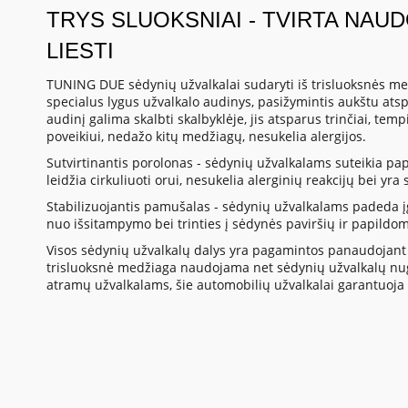
TRYS SLUOKSNIAI - TVIRTA NAU
LIESTI
TUNING DUE sėdynių užvalkalai sudaryti iš trisluoksnės med
specialus lygus užvalkalo audinys, pasižymintis aukštu at
audinį galima skalbti skalbyklėje, jis atsparus trinčiai, te
poveikiui, nedažo kitų medžiagų, nesukelia alergijos.
Sutvirtinantis porolonas - sėdynių užvalkalams suteikia p
leidžia cirkuliuoti orui, nesukelia alerginių reakcijų bei yr
Stabilizuojantis pamušalas - sėdynių užvalkalams padeda į
nuo išsitampymo bei trinties į sėdynės paviršių ir papildo
Visos sėdynių užvalkalų dalys yra pagamintos panaudojant 
trisluoksnė medžiaga naudojama net sėdynių užvalkalų nuga
atramų užvalkalams, šie automobilių užvalkalai garantuoja