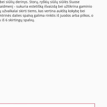
ei siūlių derinys. Storų, ryškių siūlų siūlės šiuose
aidmenį - sukuria estetišką išvaizdą bei užtikrina gaminio
žvalkalai skirti tiems, kas vertina aukštą kokybę bei
ntrinės dalies spalvą galima rinktis iš juodos arba pilkos, o
 iš 6 skirtingų spalvų.