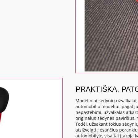
PRAKTIŠKA, PAT
Modeliniai sėdynių užvalkalai
automobilio modeliui, pagal j
nepastebimi, užvalkalas atkart
originalus sėdynės paviršius,
Todėl, užsakant tokius sėdynių
atsižvelgti į esančius poranki
automobilyje, visa tai įtakoj