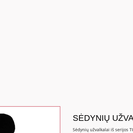
SĖDYNIŲ UŽVA
Sėdynių užvalkalai iš serijos T