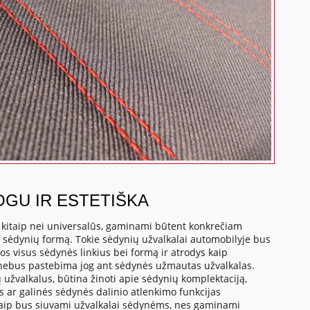
OGU IR ESTETIŠKA
, kitaip nei universalūs, gaminami būtent konkrečiam
o sėdynių formą. Tokie sėdynių užvalkalai automobilyje bus
os visus sėdynės linkius bei formą ir atrodys kaip
 nebus pastebima jog ant sėdynės užmautas užvalkalas.
 užvalkalus, būtina žinoti apie sėdynių komplektaciją,
us ar galinės sėdynės dalinio atlenkimo funkcijas
a kaip bus siuvami užvalkalai sėdynėms, nes gaminami