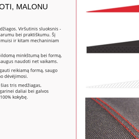
DOTI, MALONU
žiagos. Viršutinis sluoksnis -
sparumu bei praktiškumu. Šį
mpimuisi ir kitam mechaniniam
apildomą minkštumą bei formą,
a saugus naudoti net vaikams.
gauti reikiamą formą, saugo
mo dėvėjimosi.
šias tris medžiagas,
rinei daliai bei galvos
 100% kokybę.