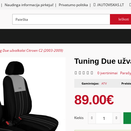
|
Naudinga informacija pirkėjui!
|
Privatumo politika
|
/AUTOVISKAS.LT
Ieškoti
g Due užvalkalai Citroen C2 (2003-2009)
Tuning Due užva
0 įvertinimai
Parašy
Gamintojas:
ATV
Prekės
89.00€
Kiekis