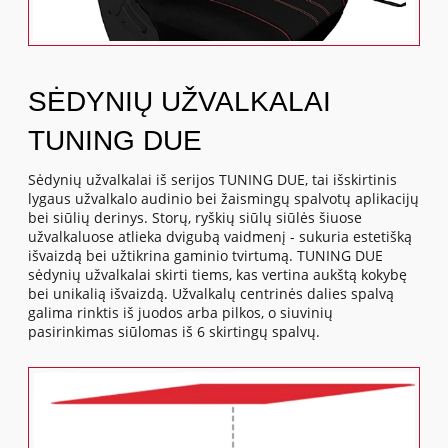
SĖDYNIŲ UŽVALKALAI
TUNING DUE
Sėdynių užvalkalai iš serijos TUNING DUE, tai išskirtinis
lygaus užvalkalo audinio bei žaismingų spalvotų aplikacijų
bei siūlių derinys. Storų, ryškių siūlų siūlės šiuose
užvalkaluose atlieka dvigubą vaidmenį - sukuria estetišką
išvaizdą bei užtikrina gaminio tvirtumą. TUNING DUE
sėdynių užvalkalai skirti tiems, kas vertina aukštą kokybę
bei unikalią išvaizdą. Užvalkalų centrinės dalies spalvą
galima rinktis iš juodos arba pilkos, o siuvinių
pasirinkimas siūlomas iš 6 skirtingų spalvų.