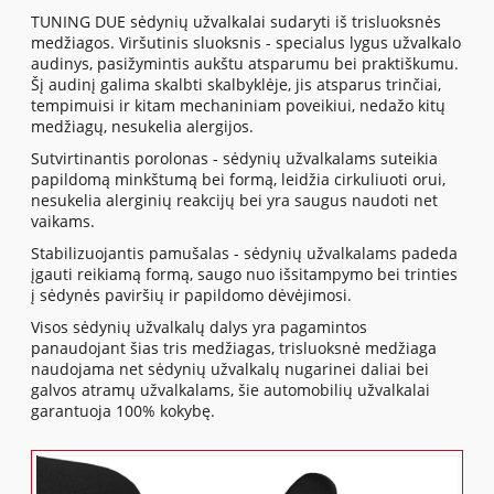
TUNING DUE sėdynių užvalkalai sudaryti iš trisluoksnės
medžiagos. Viršutinis sluoksnis - specialus lygus užvalkalo
audinys, pasižymintis aukštu atsparumu bei praktiškumu.
Šį audinį galima skalbti skalbyklėje, jis atsparus trinčiai,
tempimuisi ir kitam mechaniniam poveikiui, nedažo kitų
medžiagų, nesukelia alergijos.
Sutvirtinantis porolonas - sėdynių užvalkalams suteikia
papildomą minkštumą bei formą, leidžia cirkuliuoti orui,
nesukelia alerginių reakcijų bei yra saugus naudoti net
vaikams.
Stabilizuojantis pamušalas - sėdynių užvalkalams padeda
įgauti reikiamą formą, saugo nuo išsitampymo bei trinties
į sėdynės paviršių ir papildomo dėvėjimosi.
Visos sėdynių užvalkalų dalys yra pagamintos
panaudojant šias tris medžiagas, trisluoksnė medžiaga
naudojama net sėdynių užvalkalų nugarinei daliai bei
galvos atramų užvalkalams, šie automobilių užvalkalai
garantuoja 100% kokybę.