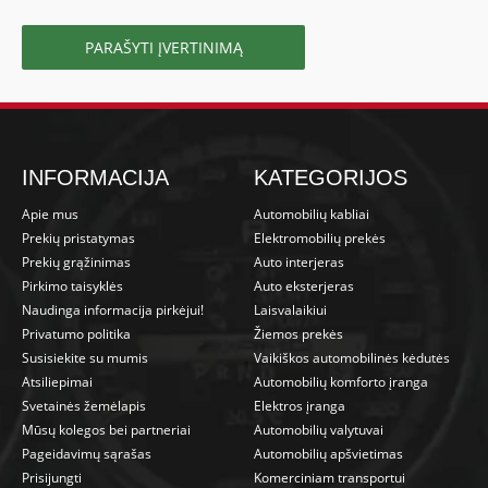
PARAŠYTI ĮVERTINIMĄ
INFORMACIJA
KATEGORIJOS
Apie mus
Automobilių kabliai
Prekių pristatymas
Elektromobilių prekės
Prekių grąžinimas
Auto interjeras
Pirkimo taisyklės
Auto eksterjeras
Naudinga informacija pirkėjui!
Laisvalaikiui
Privatumo politika
Žiemos prekės
Susisiekite su mumis
Vaikiškos automobilinės kėdutės
Atsiliepimai
Automobilių komforto įranga
Svetainės žemėlapis
Elektros įranga
Mūsų kolegos bei partneriai
Automobilių valytuvai
Pageidavimų sąrašas
Automobilių apšvietimas
Prisijungti
Komerciniam transportui