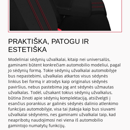
PRAKTIŠKA, PATOGU IR
ESTETIŠKA
Modeliniai sėdynių užvalkalai, kitaip nei universalūs,
gaminami būtent konkrečiam automobilio modeliui, pagal
jo sėdynių formą. Tokie sėdynių užvalkalai automobilyje
bus nepastebimi, užvalkalas atkartos visus sėdynės
linkius bei formą ir atrodys kaip originalus sėdynės
paviršius, nebus pastebima jog ant sėdynės užmautas
užvalkalas. Todėl, užsakant tokius sėdynių užvalkalus,
būtina žinoti apie sėdynių komplektaciją, atsižvelgti į
esančius porankius ar galinės sėdynės dalinio atlenkimo
funkcijas automobilyje, visa tai įtakoja kaip bus siuvami
užvalkalai sėdynėms, nes gaminami užvalkalai taip, kad
neapribotų naudojimosi nei viena iš automobilio
gamintojo numatytų funkcijų.