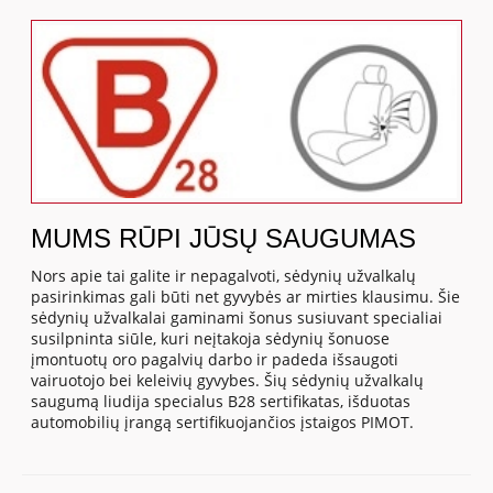
MUMS RŪPI JŪSŲ SAUGUMAS
Nors apie tai galite ir nepagalvoti, sėdynių užvalkalų
pasirinkimas gali būti net gyvybės ar mirties klausimu. Šie
sėdynių užvalkalai gaminami šonus susiuvant specialiai
susilpninta siūle, kuri neįtakoja sėdynių šonuose
įmontuotų oro pagalvių darbo ir padeda išsaugoti
vairuotojo bei keleivių gyvybes. Šių sėdynių užvalkalų
saugumą liudija specialus B28 sertifikatas, išduotas
automobilių įrangą sertifikuojančios įstaigos PIMOT.