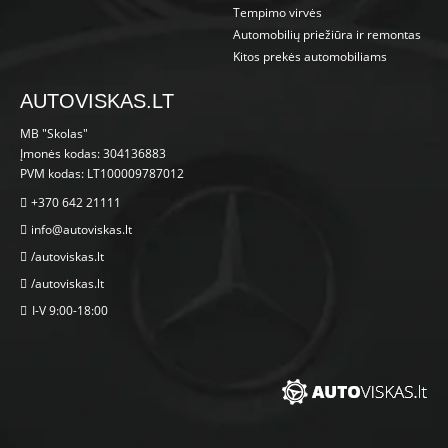
Tempimo virvės
Automobilių priežiūra ir remontas
Kitos prekės automobiliams
AUTOVISKAS.LT
MB "Skolas"
Įmonės kodas: 304136883
PVM kodas: LT100009787012
+370 642 21111
info@autoviskas.lt
/autoviskas.lt
/autoviskas.lt
I-V 9:00-18:00