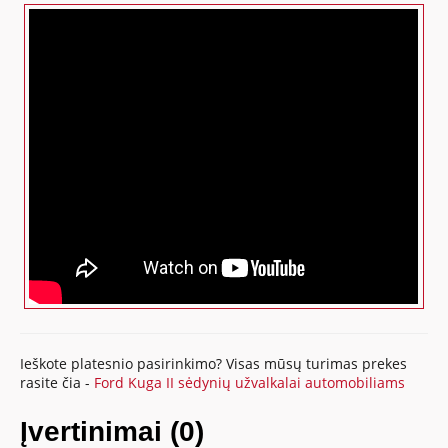
Ieškote platesnio pasirinkimo? Visas mūsų turimas prekes
rasite čia -
Ford Kuga II sėdynių užvalkalai automobiliams
Įvertinimai (0)