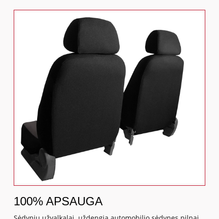
100% APSAUGA
Sėdynių užvalkalai uždengia automobilio sėdynes pilnai,