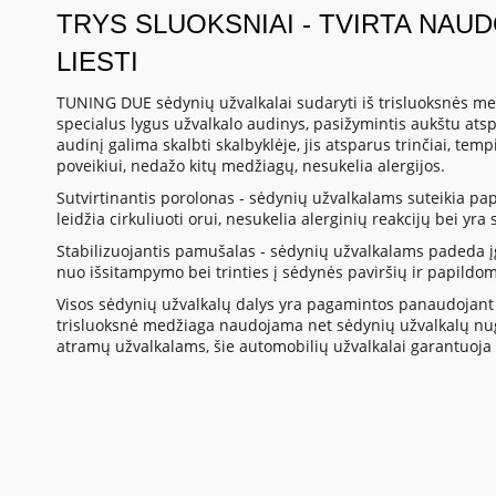
TRYS SLUOKSNIAI - TVIRTA NAU
LIESTI
TUNING DUE sėdynių užvalkalai sudaryti iš trisluoksnės med
specialus lygus užvalkalo audinys, pasižymintis aukštu at
audinį galima skalbti skalbyklėje, jis atsparus trinčiai, te
poveikiui, nedažo kitų medžiagų, nesukelia alergijos.
Sutvirtinantis porolonas - sėdynių užvalkalams suteikia p
leidžia cirkuliuoti orui, nesukelia alerginių reakcijų bei yr
Stabilizuojantis pamušalas - sėdynių užvalkalams padeda į
nuo išsitampymo bei trinties į sėdynės paviršių ir papildo
Visos sėdynių užvalkalų dalys yra pagamintos panaudojant 
trisluoksnė medžiaga naudojama net sėdynių užvalkalų nuga
atramų užvalkalams, šie automobilių užvalkalai garantuoja