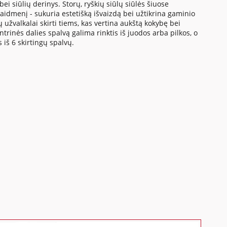
ei siūlių derinys. Storų, ryškių siūlų siūlės šiuose
aidmenį - sukuria estetišką išvaizdą bei užtikrina gaminio
žvalkalai skirti tiems, kas vertina aukštą kokybę bei
ntrinės dalies spalvą galima rinktis iš juodos arba pilkos, o
 iš 6 skirtingų spalvų.