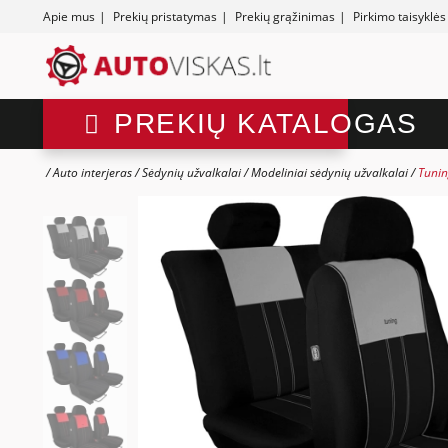
Apie mus
|
Prekių pristatymas
|
Prekių grąžinimas
|
Pirkimo taisyklės
PREKIŲ KATALOGAS
Auto interjeras
Sėdynių užvalkalai
Modeliniai sėdynių užvalkalai
Tunin