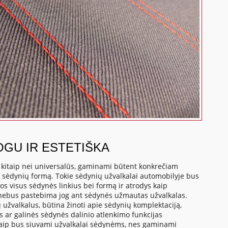
OGU IR ESTETIŠKA
, kitaip nei universalūs, gaminami būtent konkrečiam
o sėdynių formą. Tokie sėdynių užvalkalai automobilyje bus
os visus sėdynės linkius bei formą ir atrodys kaip
 nebus pastebima jog ant sėdynės užmautas užvalkalas.
 užvalkalus, būtina žinoti apie sėdynių komplektaciją,
us ar galinės sėdynės dalinio atlenkimo funkcijas
a kaip bus siuvami užvalkalai sėdynėms, nes gaminami