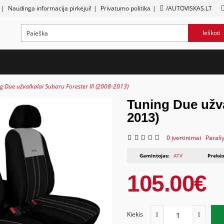
|
Naudinga informacija pirkėjui!
|
Privatumo politika
|
/AUTOVISKAS.LT
Ieškoti
g Due užvalkalai Subaru Forester III (2008-2013)
Tuning Due užva
2013)
0 įvertinimai
Parašy
Gamintojas:
ATV
Prekės
105.00€
Kiekis