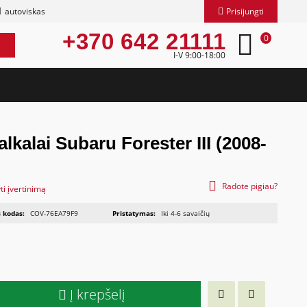
autoviskas
Prisijungti
+370 642 21111
0
I-V 9:00-18:00
lkalai Subaru Forester III (2008-
Radote pigiau?
ti įvertinimą
 kodas:
COV-76EA79F9
Pristatymas:
Iki 4-6 savaičių
Į krepšelį