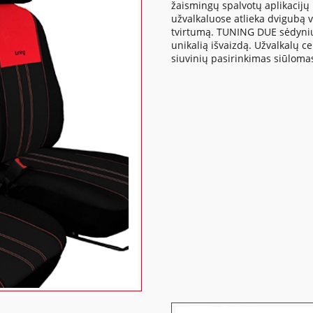
žaismingų spalvotų aplikacijų b
užvalkaluose atlieka dvigubą v
tvirtumą. TUNING DUE sėdynių u
unikalią išvaizdą. Užvalkalų ce
siuvinių pasirinkimas siūlomas