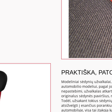
PRAKTIŠKA, PAT
Modeliniai sėdynių užvalkalai
automobilio modeliui, pagal j
nepastebimi, užvalkalas atkart
originalus sėdynės paviršius,
Todėl, užsakant tokius sėdynių
atsižvelgti į esančius poranki
automobilyje, visa tai įtakoj