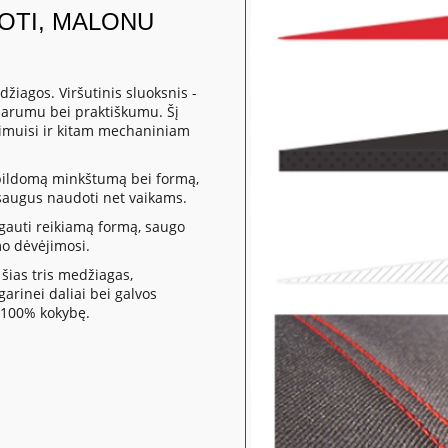
DOTI, MALONU
žiagos. Viršutinis sluoksnis -
sparumu bei praktiškumu. Šį
mpimuisi ir kitam mechaniniam
apildomą minkštumą bei formą,
a saugus naudoti net vaikams.
gauti reikiamą formą, saugo
mo dėvėjimosi.
šias tris medžiagas,
rinei daliai bei galvos
 100% kokybę.