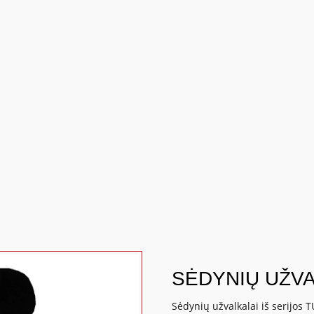
SĖDYNIŲ UŽVA
Sėdynių užvalkalai iš serijos T