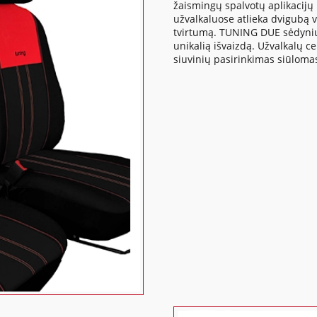
žaismingų spalvotų aplikacijų b
užvalkaluose atlieka dvigubą v
tvirtumą. TUNING DUE sėdynių u
unikalią išvaizdą. Užvalkalų ce
siuvinių pasirinkimas siūlomas