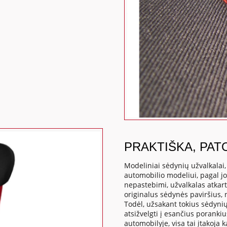
PRAKTIŠKA, PAT
Modeliniai sėdynių užvalkalai
automobilio modeliui, pagal j
nepastebimi, užvalkalas atkart
originalus sėdynės paviršius,
Todėl, užsakant tokius sėdynių
atsižvelgti į esančius poranki
automobilyje, visa tai įtakoj