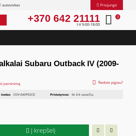
autoviskas
Prisijungti
+370 642 21111
0
I-V 9:00-18:00
lkalai Subaru Outback IV (2009-
Radote pigiau?
ti įvertinimą
 kodas:
COV-040F92CD
Pristatymas:
Iki 4-6 savaičių
Į krepšelį