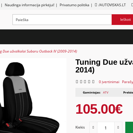
|
Naudinga informacija pirkėjui!
|
Privatumo politika
|
/AUTOVISKAS.LT
Ieškoti
g Due užvalkalai Subaru Outback IV (2009-2014)
Tuning Due užva
2014)
0 įvertinimai
Parašy
Gamintojas:
ATV
Prekės
105.00€
Kiekis