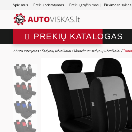
Apie mus
|
Prekių pristatymas
|
Prekių grąžinimas
|
Pirkimo taisyklės
PREKIŲ KATALOGAS
Auto interjeras
Sėdynių užvalkalai
Modeliniai sėdynių užvalkalai
Tunin