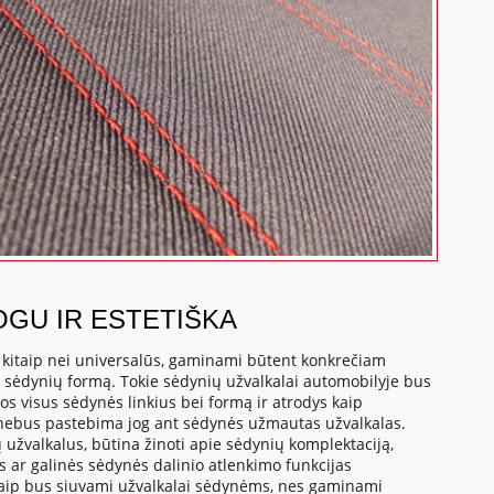
OGU IR ESTETIŠKA
, kitaip nei universalūs, gaminami būtent konkrečiam
o sėdynių formą. Tokie sėdynių užvalkalai automobilyje bus
os visus sėdynės linkius bei formą ir atrodys kaip
 nebus pastebima jog ant sėdynės užmautas užvalkalas.
 užvalkalus, būtina žinoti apie sėdynių komplektaciją,
us ar galinės sėdynės dalinio atlenkimo funkcijas
a kaip bus siuvami užvalkalai sėdynėms, nes gaminami