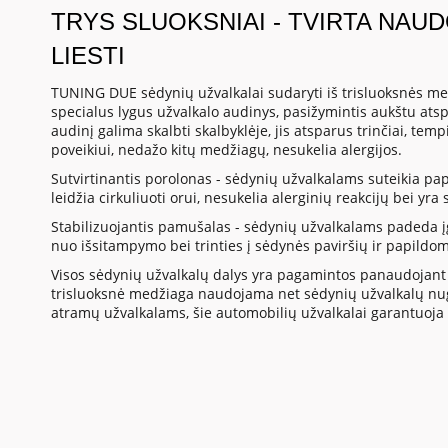
TRYS SLUOKSNIAI - TVIRTA NAU
LIESTI
TUNING DUE sėdynių užvalkalai sudaryti iš trisluoksnės med
specialus lygus užvalkalo audinys, pasižymintis aukštu at
audinį galima skalbti skalbyklėje, jis atsparus trinčiai, te
poveikiui, nedažo kitų medžiagų, nesukelia alergijos.
Sutvirtinantis porolonas - sėdynių užvalkalams suteikia p
leidžia cirkuliuoti orui, nesukelia alerginių reakcijų bei yr
Stabilizuojantis pamušalas - sėdynių užvalkalams padeda į
nuo išsitampymo bei trinties į sėdynės paviršių ir papildo
Visos sėdynių užvalkalų dalys yra pagamintos panaudojant 
trisluoksnė medžiaga naudojama net sėdynių užvalkalų nuga
atramų užvalkalams, šie automobilių užvalkalai garantuoja