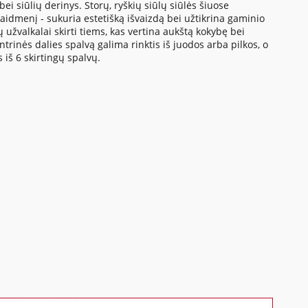
ei siūlių derinys. Storų, ryškių siūlų siūlės šiuose
aidmenį - sukuria estetišką išvaizdą bei užtikrina gaminio
žvalkalai skirti tiems, kas vertina aukštą kokybę bei
ntrinės dalies spalvą galima rinktis iš juodos arba pilkos, o
 iš 6 skirtingų spalvų.