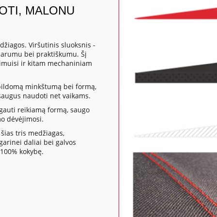
DOTI, MALONU
žiagos. Viršutinis sluoksnis -
sparumu bei praktiškumu. Šį
mpimuisi ir kitam mechaniniam
apildomą minkštumą bei formą,
a saugus naudoti net vaikams.
gauti reikiamą formą, saugo
mo dėvėjimosi.
šias tris medžiagas,
rinei daliai bei galvos
 100% kokybę.