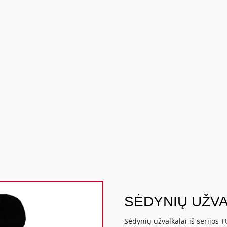
SĖDYNIŲ UŽVA
Sėdynių užvalkalai iš serijos T