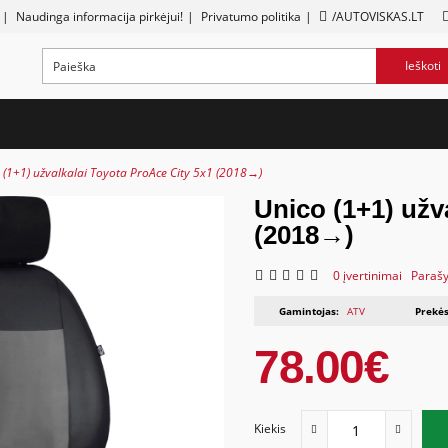
|
Naudinga informacija pirkėjui!
|
Privatumo politika
|
/AUTOVISKAS.LT
Ieškoti
 (1+1) užvalkalai Toyota ProAce City 5x1 (2018→)
Unico (1+1) užv
(2018→)
0 įvertinimai
Parašy
Gamintojas:
ATV
Prekės
78.00€
Kiekis