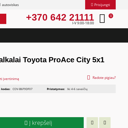
autoviskas
Prisijungti
+370 642 21111
0
I-V 9:00-18:00
alkalai Toyota ProAce City 5x1
Radote pigiau?
ti įvertinimą
 kodas:
COV-B6F9DF07
Pristatymas:
Iki 4-6 savaičių
Į krepšelį