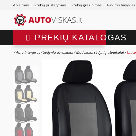
Apie mus
|
Prekių pristatymas
|
Prekių grąžinimas
|
Pirkimo taisyklės
PREKIŲ KATALOGAS
Auto interjeras
Sėdynių užvalkalai
Modeliniai sėdynių užvalkalai
Unico