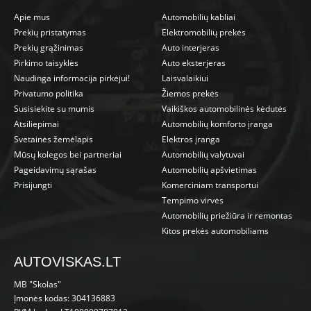
Apie mus
Automobilių kabliai
Prekių pristatymas
Elektromobilių prekės
Prekių grąžinimas
Auto interjeras
Pirkimo taisyklės
Auto eksterjeras
Naudinga informacija pirkėjui!
Laisvalaikiui
Privatumo politika
Žiemos prekės
Susisiekite su mumis
Vaikiškos automobilinės kėdutės
Atsiliepimai
Automobilių komforto įranga
Svetainės žemėlapis
Elektros įranga
Mūsų kolegos bei partneriai
Automobilių valytuvai
Pageidavimų sąrašas
Automobilių apšvietimas
Prisijungti
Komerciniam transportui
Tempimo virvės
Automobilių priežiūra ir remontas
Kitos prekės automobiliams
AUTOVISKAS.LT
MB "Skolas"
Įmonės kodas: 304136883