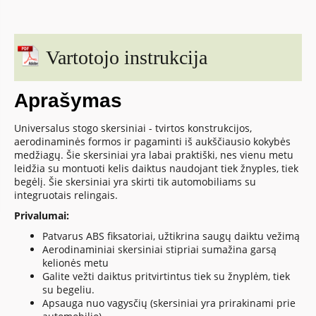
Vartotojo instrukcija
Aprašymas
Universalus stogo skersiniai - tvirtos konstrukcijos,
aerodinaminės formos ir pagaminti iš aukščiausio kokybės
medžiagų. Šie skersiniai yra labai praktiški, nes vienu metu
leidžia su montuoti kelis daiktus naudojant tiek žnyples, tiek
begėlį. Šie skersiniai yra skirti tik automobiliams su
integruotais relingais.
Privalumai:
Patvarus ABS fiksatoriai, užtikrina saugų daiktu vežimą
Aerodinaminiai skersiniai stipriai sumažina garsą
kelionės metu
Galite vežti daiktus pritvirtintus tiek su žnyplėm, tiek
su begeliu.
Apsauga nuo vagysčių (skersiniai yra prirakinami prie