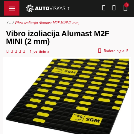
0
...
Vibro izoliacija Alumast M2F MINI (2 mm)
Vibro izoliacija Alumast M2F
MINI (2 mm)
Radote pigiau?
1 įvertinimai