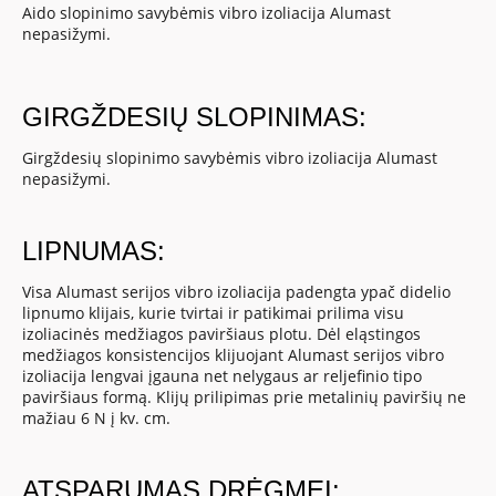
Aido slopinimo savybėmis vibro izoliacija Alumast
nepasižymi.
GIRGŽDESIŲ SLOPINIMAS:
Girgždesių slopinimo savybėmis vibro izoliacija Alumast
nepasižymi.
LIPNUMAS:
Visa Alumast serijos vibro izoliacija padengta ypač didelio
lipnumo klijais, kurie tvirtai ir patikimai prilima visu
izoliacinės medžiagos paviršiaus plotu. Dėl eląstingos
medžiagos konsistencijos klijuojant Alumast serijos vibro
izoliacija lengvai įgauna net nelygaus ar reljefinio tipo
paviršiaus formą. Klijų prilipimas prie metalinių paviršių ne
mažiau 6 N į kv. cm.
ATSPARUMAS DRĖGMEI: