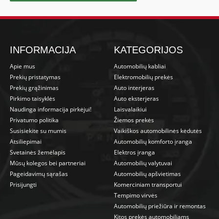
INFORMACIJA
KATEGORIJOS
Apie mus
Automobilių kabliai
Prekių pristatymas
Elektromobilių prekės
Prekių grąžinimas
Auto interjeras
Pirkimo taisyklės
Auto eksterjeras
Naudinga informacija pirkėjui!
Laisvalaikiui
Privatumo politika
Žiemos prekės
Susisiekite su mumis
Vaikiškos automobilinės kėdutės
Atsiliepimai
Automobilių komforto įranga
Svetainės žemėlapis
Elektros įranga
Mūsų kolegos bei partneriai
Automobilių valytuvai
Pageidavimų sąrašas
Automobilių apšvietimas
Prisijungti
Komerciniam transportui
Tempimo virvės
Automobilių priežiūra ir remontas
Kitos prekės automobiliams