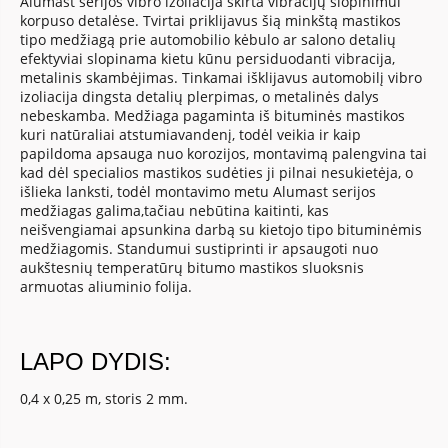
Alumast serijos vibro izoliacija skirta vibracijų slopinimui
korpuso detalėse. Tvirtai priklijavus šią minkštą mastikos
tipo medžiagą prie automobilio kėbulo ar salono detalių
efektyviai slopinama kietu kūnu persiduodanti vibracija,
metalinis skambėjimas. Tinkamai išklijavus automobilį vibro
izoliacija dingsta detalių plerpimas, o metalinės dalys
nebeskamba. Medžiaga pagaminta iš bituminės mastikos
kuri natūraliai atstumiavandenį, todėl veikia ir kaip
papildoma apsauga nuo korozijos, montavimą palengvina tai
kad dėl specialios mastikos sudėties ji pilnai nesukietėja, o
išlieka lanksti, todėl montavimo metu Alumast serijos
medžiagas galima,tačiau nebūtina kaitinti, kas
neišvengiamai apsunkina darbą su kietojo tipo bituminėmis
medžiagomis. Standumui sustiprinti ir apsaugoti nuo
aukštesnių temperatūrų bitumo mastikos sluoksnis
armuotas aliuminio folija.
LAPO DYDIS:
0,4 x 0,25 m, storis 2 mm.