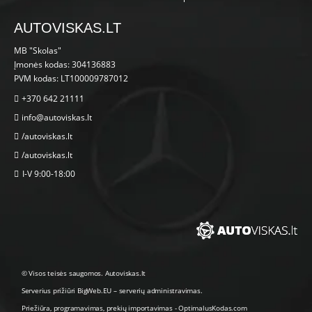
AUTOVISKAS.LT
MB "Skolas"
Įmonės kodas: 304136883
PVM kodas: LT100009787012
+370 642 21111
info@autoviskas.lt
/autoviskas.lt
/autoviskas.lt
I-V 9:00-18:00
© Visos teisės saugomos. Autoviskas.lt
Serverius prižiūri
BigWeb.EU
–
serverių administravimas
.
Priežiūra, programavimas
,
prekių importavimas
-
OptimalusKodas.com