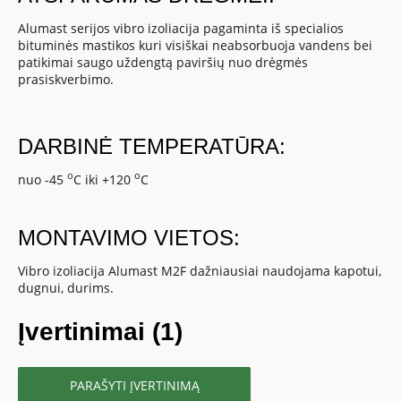
Alumast serijos vibro izoliacija pagaminta iš specialios
bituminės mastikos kuri visiškai neabsorbuoja vandens bei
patikimai saugo uždengtą paviršių nuo drėgmės
prasiskverbimo.
DARBINĖ TEMPERATŪRA:
o
o
nuo -45
C iki +120
C
MONTAVIMO VIETOS:
Vibro izoliacija Alumast M2F dažniausiai naudojama kapotui,
dugnui, durims.
Įvertinimai (1)
PARAŠYTI ĮVERTINIMĄ