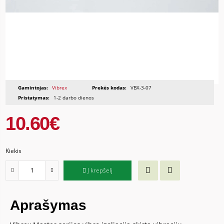
Gamintojas:
Vibrex
Prekės kodas:
VBX-3-07
Pristatymas:
1-2 darbo dienos
10.60€
Kiekis
Į krepšelį
Aprašymas