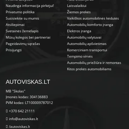
Naudinga informacija pirkėjui!
Laisvalaikiui
Privatumo politika
Žiemos prekės
Susisiekite su mumis
Vaikiškos automobilinės kėdutės
Atsiliepimai
Automobilių komforto įranga
Svetainės žemėlapis
Elektros įranga
Mūsų kolegos bei partneriai
Automobilių valytuvai
Pageidavimų sąrašas
Automobilių apšvietimas
Prisijungti
Komerciniam transportui
Tempimo virvės
Automobilių priežiūra ir remontas
Kitos prekės automobiliams
AUTOVISKAS.LT
MB "Skolas"
Įmonės kodas: 304136883
PVM kodas: LT100009787012
+370 642 21111
info@autoviskas.lt
/autoviskas.lt