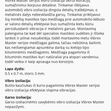
Vibrex Master serijos vibro izoliacija skirta vibracijų
sumažinimui korpuso detalėse. Tinkamai išklijavus
automobilį vibro izoliacija dingsta detalių traškėjimas, o
metalinės dalys nebesklaidžia garsų. Tinkamai priklijavus
šią minkštą mastikos tipo medžiagą prie automobilio kėbulo
ar salono detalių efektyviai bus sumažinta kietu kūnu
persiduodanti vibracija ir metalinis garsas. Montavimą
palengvina tai kad dėl specialios mastikos sudėties ji išlieka
lanksti ir pilnai nesukietėja, todėl montavimo metu Vibrex
Master serijos medžiagas galima, tačiau nebūtina, kaitinti,
kas neišvengiamai apsunkina darbą su kietojo tipo
bituminėmis medžiagomis. Medžiaga pagaminta iš
bituminės mastikos kuri natūraliai yra atspari vandeniui,
todėl veikia ir kaip apsauga nuo korozijos.
Lapo dydis:
0.5 x 0.7 m, storis 3 mm.
Vibro izoliacija:
Butilo kaučiukas iš kurio pagaminta Vibrex Master serijos
vibro izoliacija efektyviai slopina vibracijas.
Garso izoliacija:
Garso izoliacinėmis savybėmis vibro izoliacija Vibrex Master
nepasižymi.