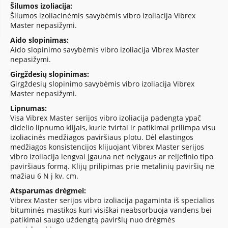
Šilumos izoliacija:
Šilumos izoliacinėmis savybėmis vibro izoliacija Vibrex
Master nepasižymi.
Aido slopinimas:
Aido slopinimo savybėmis vibro izoliacija Vibrex Master
nepasižymi.
Girgždesių slopinimas:
Girgždesių slopinimo savybėmis vibro izoliacija Vibrex
Master nepasižymi.
Lipnumas:
Visa Vibrex Master serijos vibro izoliacija padengta ypač
didelio lipnumo klijais, kurie tvirtai ir patikimai prilimpa visu
izoliacinės medžiagos paviršiaus plotu. Dėl elastingos
medžiagos konsistencijos klijuojant Vibrex Master serijos
vibro izoliacija lengvai įgauna net nelygaus ar reljefinio tipo
paviršiaus formą. Klijų prilipimas prie metalinių paviršių ne
mažiau 6 N į kv. cm.
Atsparumas drėgmei:
Vibrex Master serijos vibro izoliacija pagaminta iš specialios
bituminės mastikos kuri visiškai neabsorbuoja vandens bei
patikimai saugo uždengtą paviršių nuo drėgmės