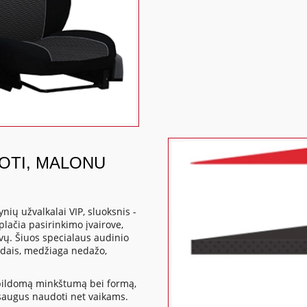
DOTI, MALONU
ių užvalkalai VIP, sluoksnis -
lačia pasirinkimo įvairove,
vų. Šiuos specialaus audinio
būdais, medžiaga nedažo,
apildomą minkštumą bei formą,
a saugus naudoti net vaikams.