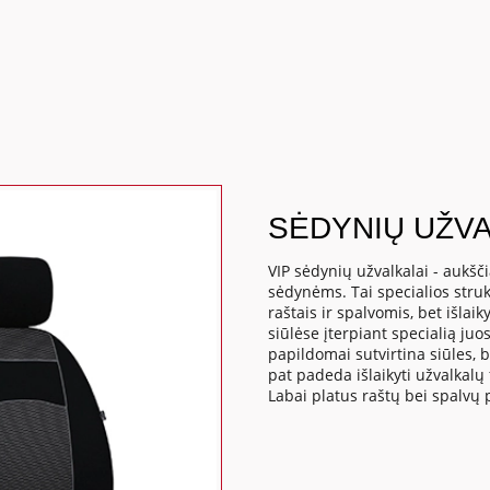
SĖDYNIŲ UŽVA
VIP sėdynių užvalkalai - aukšč
sėdynėms. Tai specialios struk
raštais ir spalvomis, bet išlaik
siūlėse įterpiant specialią juo
papildomai sutvirtina siūles, b
pat padeda išlaikyti užvalkalų
Labai platus raštų bei spalvų 