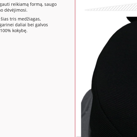
gauti reikiamą formą, saugo
mo dėvėjimosi.
šias tris medžiagas,
rinei daliai bei galvos
 100% kokybę.