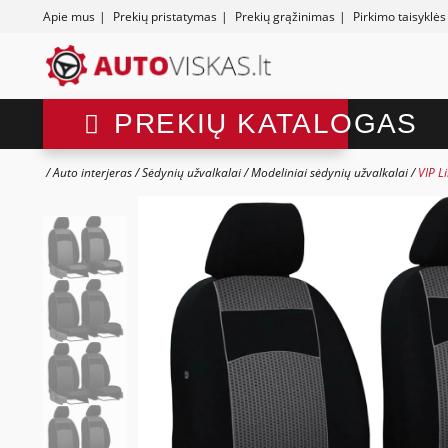
Apie mus
|
Prekių pristatymas
|
Prekių grąžinimas
|
Pirkimo taisyklės
PREKIŲ KATALOGAS
Auto interjeras
Sėdynių užvalkalai
Modeliniai sėdynių užvalkalai
VIP L