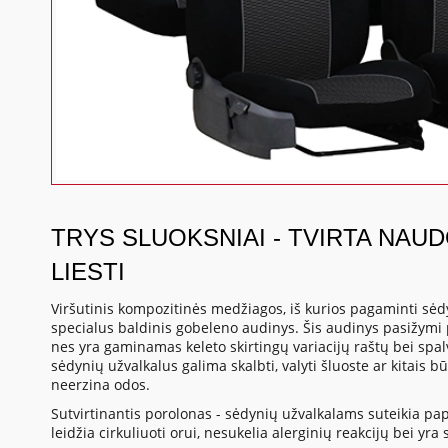
TRYS SLUOKSNIAI - TVIRTA NAU
LIESTI
Viršutinis kompozitinės medžiagos, iš kurios pagaminti sėdyn
specialus baldinis gobeleno audinys. Šis audinys pasižymi p
nes yra gaminamas keleto skirtingų variacijų raštų bei spal
sėdynių užvalkalus galima skalbti, valyti šluoste ar kitais 
neerzina odos.
Sutvirtinantis porolonas - sėdynių užvalkalams suteikia p
leidžia cirkuliuoti orui, nesukelia alerginių reakcijų bei yr