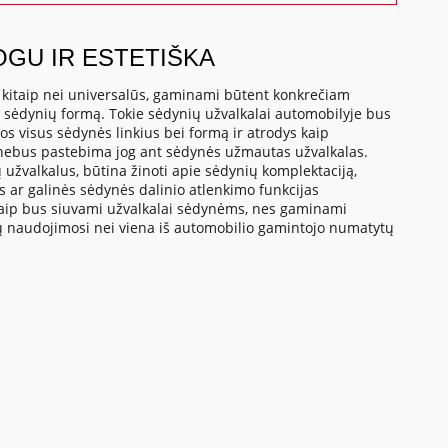
OGU IR ESTETIŠKA
, kitaip nei universalūs, gaminami būtent konkrečiam
o sėdynių formą. Tokie sėdynių užvalkalai automobilyje bus
os visus sėdynės linkius bei formą ir atrodys kaip
 nebus pastebima jog ant sėdynės užmautas užvalkalas.
 užvalkalus, būtina žinoti apie sėdynių komplektaciją,
us ar galinės sėdynės dalinio atlenkimo funkcijas
a kaip bus siuvami užvalkalai sėdynėms, nes gaminami
tų naudojimosi nei viena iš automobilio gamintojo numatytų