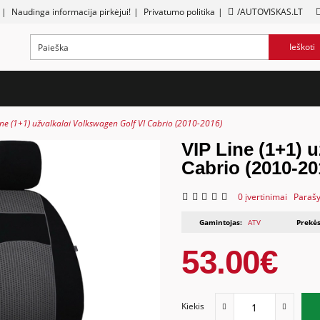
|
Naudinga informacija pirkėjui!
|
Privatumo politika
|
/AUTOVISKAS.LT
Ieškoti
ine (1+1) užvalkalai Volkswagen Golf VI Cabrio (2010-2016)
VIP Line (1+1) 
Cabrio (2010-20
0 įvertinimai
Parašy
Gamintojas:
ATV
Prekės
53.00€
Kiekis