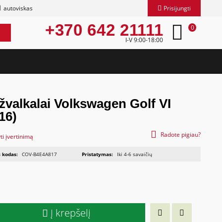
autoviskas
Prisijungti
+370 642 21111
0
I-V 9:00-18:00
užvalkalai Volkswagen Golf VI
16)
Radote pigiau?
ti įvertinimą
 kodas:
COV-B4E4A817
Pristatymas:
Iki 4-6 savaičių
Į krepšelį