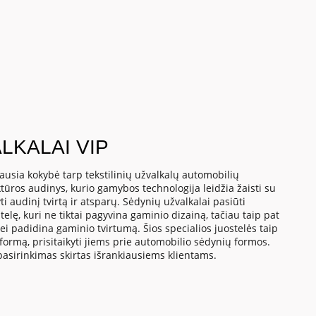
LKALAI VIP
iausia kokybė tarp tekstilinių užvalkalų automobilių
tūros audinys, kurio gamybos technologija leidžia žaisti su
yti audinį tvirtą ir atsparų. Sėdynių užvalkalai pasiūti
stelę, kuri ne tiktai pagyvina gaminio dizainą, tačiau taip pat
ei padidina gaminio tvirtumą. Šios specialios juostelės taip
 formą, prisitaikyti jiems prie automobilio sėdynių formos.
pasirinkimas skirtas išrankiausiems klientams.