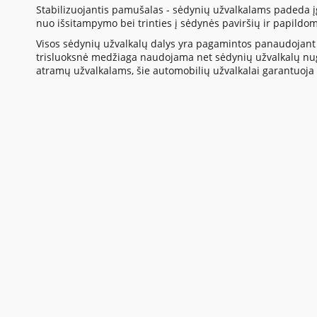
Stabilizuojantis pamušalas - sėdynių užvalkalams padeda į
nuo išsitampymo bei trinties į sėdynės paviršių ir papildo
Visos sėdynių užvalkalų dalys yra pagamintos panaudojant 
trisluoksnė medžiaga naudojama net sėdynių užvalkalų nuga
atramų užvalkalams, šie automobilių užvalkalai garantuoja