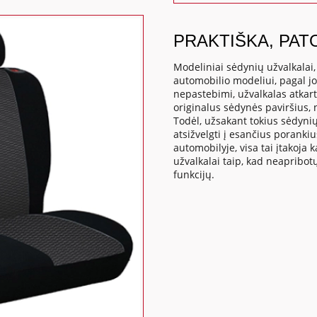
PRAKTIŠKA, PAT
Modeliniai sėdynių užvalkalai
automobilio modeliui, pagal j
nepastebimi, užvalkalas atkart
originalus sėdynės paviršius,
Todėl, užsakant tokius sėdynių
atsižvelgti į esančius poranki
automobilyje, visa tai įtakoj
užvalkalai taip, kad neapribo
funkcijų.