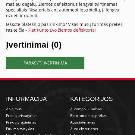
mažiau degalų. Žiemos deflektorius lengvai tvirtinamas
specialiais fiksatoriais ant automobilio grotelių, jį lengva
uždėti ir nuimti.
Ieškote platesnio pasirinkimo? Visas mūsų turimas prekes
rasite čia -
Fiat Punto Evo žiemos deflektoriai
Įvertinimai (0)
PARAŠYTI ĮVERTINIMĄ
INFORMACIJA
KATEGORIJOS
Apie mus
Automobilių kabliai
Prekių pristatymas
Elektromobilių prekės
Prekių grąžinimas
Auto interjeras
Pirkimo taisyklės
Auto eksterjeras