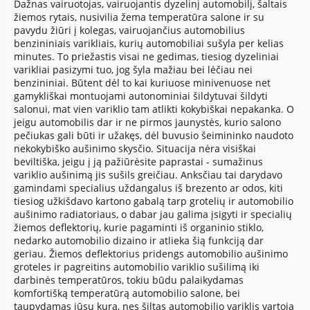
Dažnas vairuotojas, vairuojantis dyzelinį automobilį, šaltais
žiemos rytais, nusivilia žema temperatūra salone ir su
pavydu žiūri į kolegas, vairuojančius automobilius
benzininiais varikliais, kurių automobiliai sušyla per kelias
minutes. To priežastis visai ne gedimas, tiesiog dyzeliniai
varikliai pasizymi tuo, jog šyla mažiau bei lėčiau nei
benzininiai. Būtent dėl to kai kuriuose minivenuose net
gamykliškai montuojami autonominiai šildytuvai šildyti
salonui, mat vien variklio tam atlikti kokybiškai nepakanka. O
jeigu automobilis dar ir ne pirmos jaunystės, kurio salono
pečiukas gali būti ir užakęs, dėl buvusio šeimininko naudoto
nekokybiško aušinimo skysčio. Situacija nėra visiškai
beviltiška, jeigu į ją pažiūrėsite paprastai - sumažinus
variklio aušinimą jis sušils greičiau. Anksčiau tai darydavo
gamindami specialius uždangalus iš brezento ar odos, kiti
tiesiog užkišdavo kartono gabalą tarp grotelių ir automobilio
aušinimo radiatoriaus, o dabar jau galima įsigyti ir specialių
žiemos deflektorių, kurie pagaminti iš organinio stiklo,
nedarko automobilio dizaino ir atlieka šią funkciją dar
geriau. Žiemos deflektorius pridengs automobilio aušinimo
groteles ir pagreitins automobilio variklio sušilimą iki
darbinės temperatūros, tokiu būdu palaikydamas
komfortišką temperatūrą automobilio salone, bei
taupydamas jūsų kurą, nes šiltas automobilio variklis vartoja