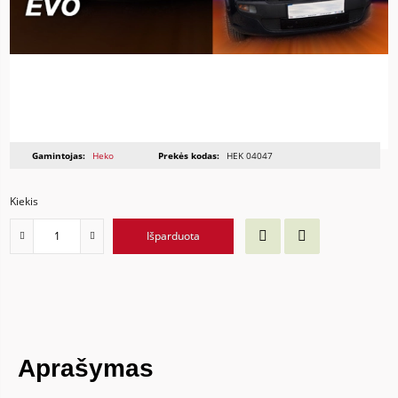
Gamintojas:
Heko
Prekės kodas:
HEK 04047
Kiekis
Išparduota
Aprašymas