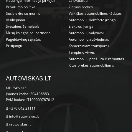
Naudinga informacija pirkėjui!
Laisvalaikiui
Privatumo politika
Žiemos prekės
Susisiekite su mumis
Vaikiškos automobilinės kėdutės
Atsiliepimai
Automobilių komforto įranga
Svetainės žemėlapis
Elektros įranga
Mūsų kolegos bei partneriai
Automobilių valytuvai
Pageidavimų sąrašas
Automobilių apšvietimas
Prisijungti
Komerciniam transportui
Tempimo virvės
Automobilių priežiūra ir remontas
Kitos prekės automobiliams
AUTOVISKAS.LT
MB "Skolas"
Įmonės kodas: 304136883
PVM kodas: LT100009787012
+370 642 21111
info@autoviskas.lt
/autoviskas.lt