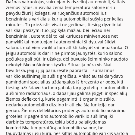
Dažnas vairuotojas, vairuojantis dyzelinį automobilį, šaltais
žiemos rytais, nusivilia žema temperatūra salone ir su
pavydu žiūri į kolegas, vairuojančius automobilius
benzininiais varikliais, kurių automobiliai sušyla per kelias
minutes. To priežastis visai ne gedimas, tiesiog dyzeliniai
varikliai pasizymi tuo, jog šyla mažiau bei lėčiau nei
benzininiai. Būtent dėl to kai kuriuose minivenuose net
gamykliškai montuojami autonominiai šildytuvai šildyti
salonui, mat vien variklio tam atlikti kokybiškai nepakanka. O
jeigu automobilis dar ir ne pirmos jaunystės, kurio salono
pečiukas gali būti ir užakęs, dėl buvusio šeimininko naudoto
nekokybiško aušinimo skysčio. Situacija nėra visiškai
beviltiška, jeigu į ją pažiūrėsite paprastai - sumažinus
variklio aušinimą jis sušils greičiau. Anksčiau tai darydavo
gamindami specialius uždangalus iš brezento ar odos, kiti
tiesiog užkišdavo kartono gabalą tarp grotelių ir automobilio
aušinimo radiatoriaus, o dabar jau galima įsigyti ir specialių
žiemos deflektorių, kurie pagaminti iš organinio stiklo,
nedarko automobilio dizaino ir atlieka šią funkciją dar
geriau. Žiemos deflektorius pridengs automobilio aušinimo
groteles ir pagreitins automobilio variklio sušilimą iki
darbinės temperatūros, tokiu būdu palaikydamas
komfortišką temperatūrą automobilio salone, bei
taupydamas jūsų kurą, nes šiltas automobilio variklis vartoja