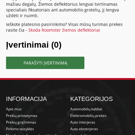
mažiau degalų. Žiemos deflektorius lengvai tvirtinamas
specialiais fiksatoriais ant automobilio grotelių, jį lengva
uždėti ir nuimti.
Ieškote platesnio pasirinkimo? Visas mūsų turimas prekes
rasite čia -
Skoda Roomster žiemos deflektoriai
Įvertinimai (0)
PARAŠYTI ĮVERTINIMĄ
INFORMACIJA
KATEGORIJOS
Apie mus
Automobilių kabliai
Prekių pristatymas
Elektromobilių prekės
Prekių grąžinimas
Auto interjeras
Pirkimo taisyklės
Auto eksterjeras