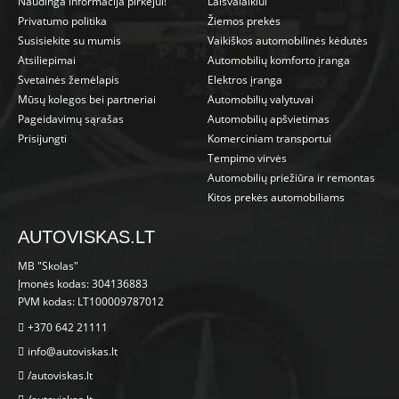
Naudinga informacija pirkėjui!
Laisvalaikiui
Privatumo politika
Žiemos prekės
Susisiekite su mumis
Vaikiškos automobilinės kėdutės
Atsiliepimai
Automobilių komforto įranga
Svetainės žemėlapis
Elektros įranga
Mūsų kolegos bei partneriai
Automobilių valytuvai
Pageidavimų sąrašas
Automobilių apšvietimas
Prisijungti
Komerciniam transportui
Tempimo virvės
Automobilių priežiūra ir remontas
Kitos prekės automobiliams
AUTOVISKAS.LT
MB "Skolas"
Įmonės kodas: 304136883
PVM kodas: LT100009787012
+370 642 21111
info@autoviskas.lt
/autoviskas.lt