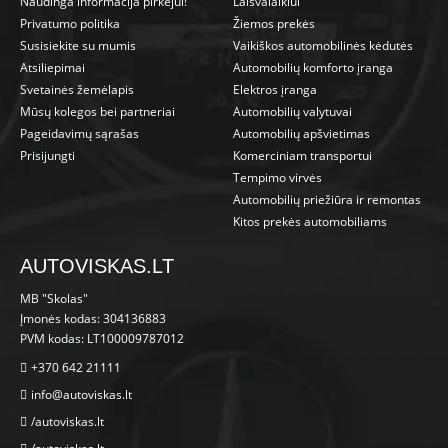
Naudinga informacija pirkėjui!
Laisvalaikiui
Privatumo politika
Žiemos prekės
Susisiekite su mumis
Vaikiškos automobilinės kėdutės
Atsiliepimai
Automobilių komforto įranga
Svetainės žemėlapis
Elektros įranga
Mūsų kolegos bei partneriai
Automobilių valytuvai
Pageidavimų sąrašas
Automobilių apšvietimas
Prisijungti
Komerciniam transportui
Tempimo virvės
Automobilių priežiūra ir remontas
Kitos prekės automobiliams
AUTOVISKAS.LT
MB "Skolas"
Įmonės kodas: 304136883
PVM kodas: LT100009787012
+370 642 21111
info@autoviskas.lt
/autoviskas.lt