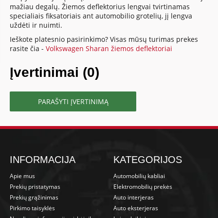
mažiau degalų. Žiemos deflektorius lengvai tvirtinamas
specialiais fiksatoriais ant automobilio grotelių, jį lengva
uždėti ir nuimti.
Ieškote platesnio pasirinkimo? Visas mūsų turimas prekes
rasite čia -
Volkswagen Sharan žiemos deflektoriai
Įvertinimai (0)
PARAŠYTI ĮVERTINIMĄ
INFORMACIJA
KATEGORIJOS
Apie mus
Automobilių kabliai
Prekių pristatymas
Elektromobilių prekės
Prekių grąžinimas
Auto interjeras
Pirkimo taisyklės
Auto eksterjeras