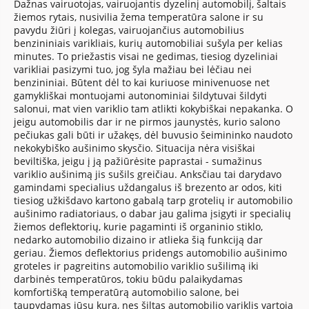
Dažnas vairuotojas, vairuojantis dyzelinį automobilį, šaltais
žiemos rytais, nusivilia žema temperatūra salone ir su
pavydu žiūri į kolegas, vairuojančius automobilius
benzininiais varikliais, kurių automobiliai sušyla per kelias
minutes. To priežastis visai ne gedimas, tiesiog dyzeliniai
varikliai pasizymi tuo, jog šyla mažiau bei lėčiau nei
benzininiai. Būtent dėl to kai kuriuose minivenuose net
gamykliškai montuojami autonominiai šildytuvai šildyti
salonui, mat vien variklio tam atlikti kokybiškai nepakanka. O
jeigu automobilis dar ir ne pirmos jaunystės, kurio salono
pečiukas gali būti ir užakęs, dėl buvusio šeimininko naudoto
nekokybiško aušinimo skysčio. Situacija nėra visiškai
beviltiška, jeigu į ją pažiūrėsite paprastai - sumažinus
variklio aušinimą jis sušils greičiau. Anksčiau tai darydavo
gamindami specialius uždangalus iš brezento ar odos, kiti
tiesiog užkišdavo kartono gabalą tarp grotelių ir automobilio
aušinimo radiatoriaus, o dabar jau galima įsigyti ir specialių
žiemos deflektorių, kurie pagaminti iš organinio stiklo,
nedarko automobilio dizaino ir atlieka šią funkciją dar
geriau. Žiemos deflektorius pridengs automobilio aušinimo
groteles ir pagreitins automobilio variklio sušilimą iki
darbinės temperatūros, tokiu būdu palaikydamas
komfortišką temperatūrą automobilio salone, bei
taupydamas jūsų kurą, nes šiltas automobilio variklis vartoja