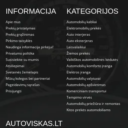
INFORMACIJA
KATEGORIJOS
Apie mus
Automobilių kabliai
Prekių pristatymas
Elektromobilių prekės
Prekių grąžinimas
Auto interjeras
Pirkimo taisyklės
Auto eksterjeras
Naudinga informacija pirkėjui!
Laisvalaikiui
Privatumo politika
Žiemos prekės
Susisiekite su mumis
Vaikiškos automobilinės kėdutės
Atsiliepimai
Automobilių komforto įranga
Svetainės žemėlapis
Elektros įranga
Mūsų kolegos bei partneriai
Automobilių valytuvai
Pageidavimų sąrašas
Automobilių apšvietimas
Prisijungti
Komerciniam transportui
Tempimo virvės
Automobilių priežiūra ir remontas
Kitos prekės automobiliams
AUTOVISKAS.LT