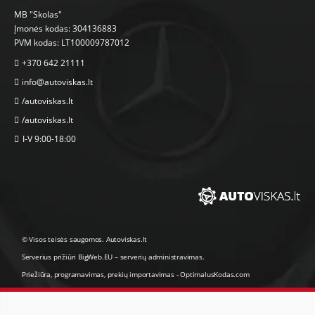
MB "Skolas"
Įmonės kodas: 304136883
PVM kodas: LT100009787012
+370 642 21111
info@autoviskas.lt
/autoviskas.lt
/autoviskas.lt
I-V 9:00-18:00
© Visos teisės saugomos. Autoviskas.lt
Serverius prižiūri
BigWeb.EU
–
serverių administravimas
.
Priežiūra, programavimas
,
prekių importavimas
-
OptimalusKodas.com