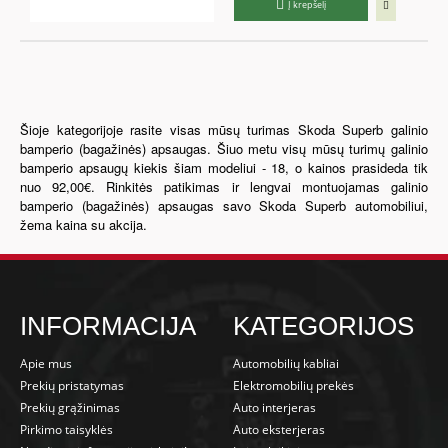
Į krepšelį
Šioje kategorijoje rasite visas mūsų turimas Skoda Superb galinio
bamperio (bagažinės) apsaugas. Šiuo metu visų mūsų turimų galinio
bamperio apsaugų kiekis šiam modeliui - 18, o kainos prasideda tik
nuo 92,00€. Rinkitės patikimas ir lengvai montuojamas galinio
bamperio (bagažinės) apsaugas savo Skoda Superb automobiliui,
žema kaina su akcija.
INFORMACIJA
KATEGORIJOS
Apie mus
Automobilių kabliai
Prekių pristatymas
Elektromobilių prekės
Prekių grąžinimas
Auto interjeras
Pirkimo taisyklės
Auto eksterjeras