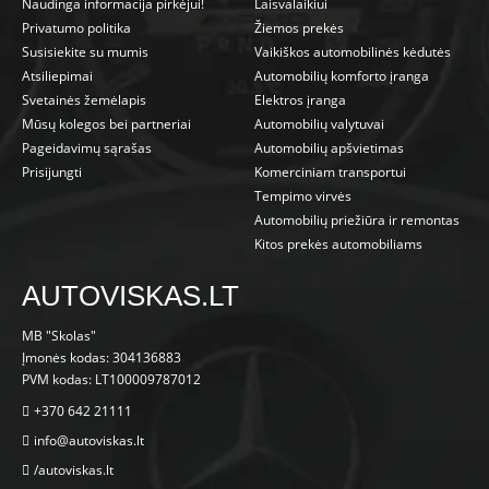
Naudinga informacija pirkėjui!
Laisvalaikiui
Privatumo politika
Žiemos prekės
Susisiekite su mumis
Vaikiškos automobilinės kėdutės
Atsiliepimai
Automobilių komforto įranga
Svetainės žemėlapis
Elektros įranga
Mūsų kolegos bei partneriai
Automobilių valytuvai
Pageidavimų sąrašas
Automobilių apšvietimas
Prisijungti
Komerciniam transportui
Tempimo virvės
Automobilių priežiūra ir remontas
Kitos prekės automobiliams
AUTOVISKAS.LT
MB "Skolas"
Įmonės kodas: 304136883
PVM kodas: LT100009787012
+370 642 21111
info@autoviskas.lt
/autoviskas.lt