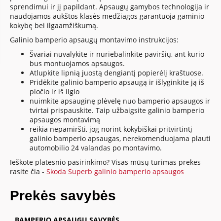
sprendimui ir jį papildant. Apsaugų gamybos technologija ir
naudojamos aukštos klasės medžiagos garantuoja gaminio
kokybę bei ilgaamžiškumą.
Galinio bamperio apsaugų montavimo instrukcijos:
Švariai nuvalykite ir nuriebalinkite paviršių, ant kurio
bus montuojamos apsaugos.
Atlupkite lipnią juostą dengiantį popierėlį kraštuose.
Pridėkite galinio bamperio apsaugą ir išlyginkite ją iš
pločio ir iš ilgio
nuimkite apsauginę plėvelę nuo bamperio apsaugos ir
tvirtai prispauskite. Taip užbaigsite galinio bamperio
apsaugos montavimą
reikia nepamiršti, jog norint kokybiškai pritvirtintį
galinio bamperio apsaugas, nerekomenduojama plauti
automobilio 24 valandas po montavimo.
Ieškote platesnio pasirinkimo? Visas mūsų turimas prekes
rasite čia -
Skoda Superb galinio bamperio apsaugos
Prekės savybės
BAMPERIO APSAUGŲ SAVYBĖS