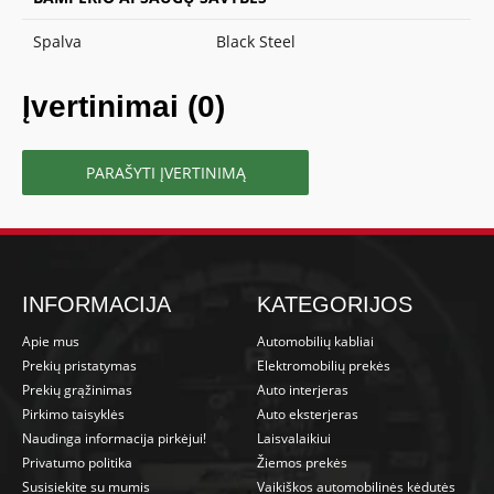
Spalva
Black Steel
Įvertinimai (0)
PARAŠYTI ĮVERTINIMĄ
INFORMACIJA
KATEGORIJOS
Apie mus
Automobilių kabliai
Prekių pristatymas
Elektromobilių prekės
Prekių grąžinimas
Auto interjeras
Pirkimo taisyklės
Auto eksterjeras
Naudinga informacija pirkėjui!
Laisvalaikiui
Privatumo politika
Žiemos prekės
Susisiekite su mumis
Vaikiškos automobilinės kėdutės