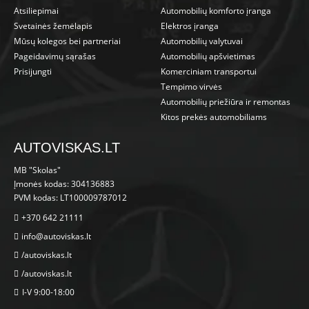
Atsiliepimai
Automobilių komforto įranga
Svetainės žemėlapis
Elektros įranga
Mūsų kolegos bei partneriai
Automobilių valytuvai
Pageidavimų sąrašas
Automobilių apšvietimas
Prisijungti
Komerciniam transportui
Tempimo virvės
Automobilių priežiūra ir remontas
Kitos prekės automobiliams
AUTOVISKAS.LT
MB "Skolas"
Įmonės kodas: 304136883
PVM kodas: LT100009787012
+370 642 21111
info@autoviskas.lt
/autoviskas.lt
/autoviskas.lt
I-V 9:00-18:00