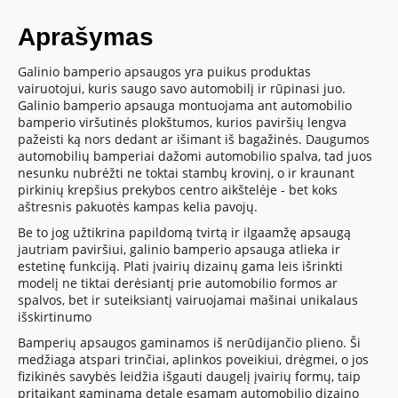
Aprašymas
Galinio bamperio apsaugos yra puikus produktas
vairuotojui, kuris saugo savo automobilį ir rūpinasi juo.
Galinio bamperio apsauga montuojama ant automobilio
bamperio viršutinės plokštumos, kurios paviršių lengva
pažeisti ką nors dedant ar išimant iš bagažinės. Daugumos
automobilių bamperiai dažomi automobilio spalva, tad juos
nesunku nubrėžti ne toktai stambų krovinį, o ir kraunant
pirkinių krepšius prekybos centro aikštelėje - bet koks
aštresnis pakuotės kampas kelia pavojų.
Be to jog užtikrina papildomą tvirtą ir ilgaamžę apsaugą
jautriam paviršiui, galinio bamperio apsauga atlieka ir
estetinę funkciją. Plati įvairių dizainų gama leis išrinkti
modelį ne tiktai derėsiantį prie automobilio formos ar
spalvos, bet ir suteiksiantį vairuojamai mašinai unikalaus
išskirtinumo
Bamperių apsaugos gaminamos iš nerūdijančio plieno. Ši
medžiaga atspari trinčiai, aplinkos poveikiui, drėgmei, o jos
fizikinės savybės leidžia išgauti daugelį įvairių formų, taip
pritaikant gaminamą detalę esamam automobilio dizaino