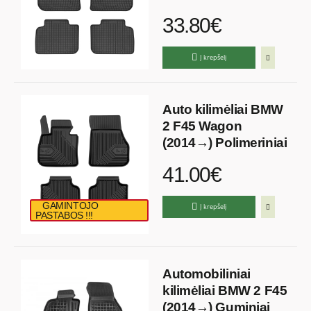
33.80€
Į krepšelį
Auto kilimėliai BMW
2 F45 Wagon
(2014→) Polimeriniai
41.00€
GAMINTOJO
Į krepšelį
PASTABOS !!!
Automobiliniai
kilimėliai BMW 2 F45
(2014→) Guminiai