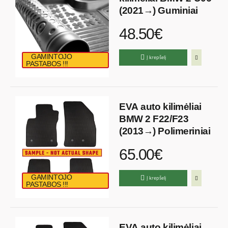
(2021→) Guminiai
48.50€
GAMINTOJO
Į krepšelį
PASTABOS !!!
EVA auto kilimėliai
BMW 2 F22/F23
(2013→) Polimeriniai
65.00€
GAMINTOJO
Į krepšelį
PASTABOS !!!
EVA auto kilimėliai