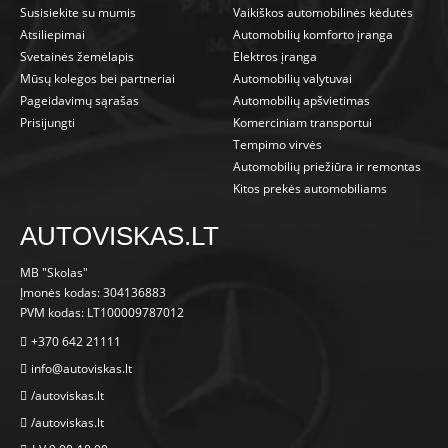
Susisiekite su mumis
Vaikiškos automobilinės kėdutės
Atsiliepimai
Automobilių komforto įranga
Svetainės žemėlapis
Elektros įranga
Mūsų kolegos bei partneriai
Automobilių valytuvai
Pageidavimų sąrašas
Automobilių apšvietimas
Prisijungti
Komerciniam transportui
Tempimo virvės
Automobilių priežiūra ir remontas
Kitos prekės automobiliams
AUTOVISKAS.LT
MB "Skolas"
Įmonės kodas: 304136883
PVM kodas: LT100009787012
+370 642 21111
info@autoviskas.lt
/autoviskas.lt
/autoviskas.lt