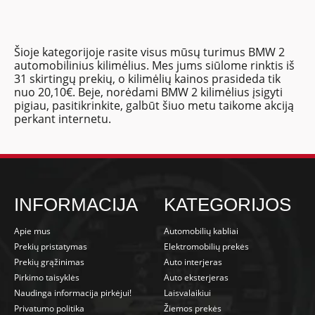
Šioje kategorijoje rasite visus mūsų turimus BMW 2
automobilinius kilimėlius. Mes jums siūlome rinktis iš
31 skirtingų prekių, o kilimėlių kainos prasideda tik
nuo 20,10€. Beje, norėdami BMW 2 kilimėlius įsigyti
pigiau, pasitikrinkite, galbūt šiuo metu taikome akciją
perkant internetu.
INFORMACIJA
KATEGORIJOS
Apie mus
Automobilių kabliai
Prekių pristatymas
Elektromobilių prekės
Prekių grąžinimas
Auto interjeras
Pirkimo taisyklės
Auto eksterjeras
Naudinga informacija pirkėjui!
Laisvalaikiui
Privatumo politika
Žiemos prekės