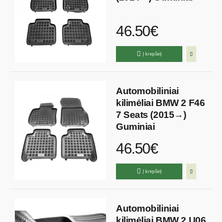
46.50€
Į krepšelį
Automobiliniai
kilimėliai BMW 2 F46
7 Seats (2015→)
Guminiai
46.50€
Į krepšelį
Automobiliniai
kilimėliai BMW 2 U06