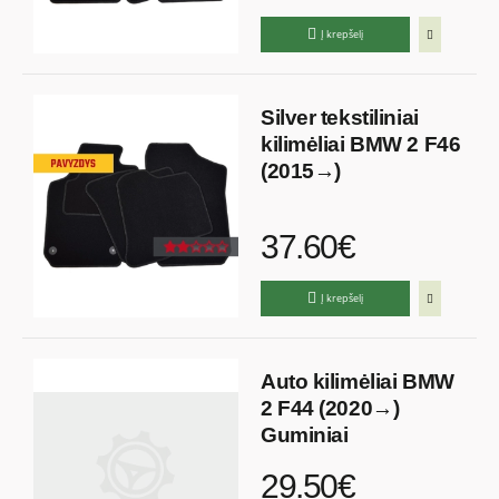
Į krepšelį
Silver tekstiliniai
kilimėliai BMW 2 F46
(2015→)
37.60€
Į krepšelį
Auto kilimėliai BMW
2 F44 (2020→)
Guminiai
29.50€