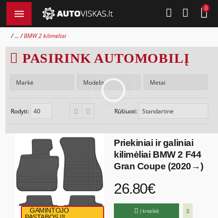
0
...
BMW 2 kilimėliai
PASIRINK AUTOMOBILĮ
Rodyti:
Rūšiuoti:
Priekiniai ir galiniai
kilimėliai BMW 2 F44
Gran Coupe (2020→)
26.80€
GAMINTOJO
Į krepšelį
PASTABOS !!!