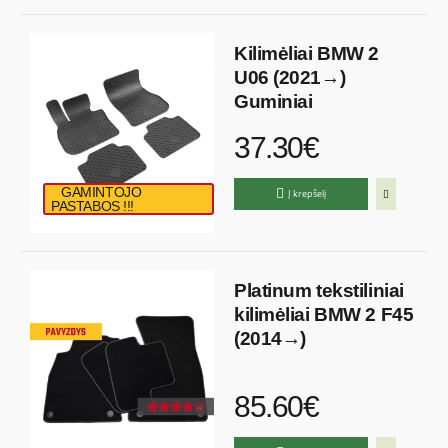
Kilimėliai BMW 2
U06 (2021→)
Guminiai
37.30€
GAMINTOJO
Į krepšelį
PASTABOS !!!
Platinum tekstiliniai
kilimėliai BMW 2 F45
(2014→)
85.60€