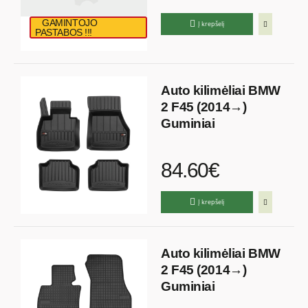
GAMINTOJO
Į krepšelį
PASTABOS !!!
Auto kilimėliai BMW
2 F45 (2014→)
Guminiai
84.60€
Į krepšelį
Auto kilimėliai BMW
2 F45 (2014→)
Guminiai