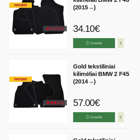
(2015→)
34.10€
Į krepšelį
Gold tekstiliniai
kilimėliai BMW 2 F45
(2014→)
57.00€
Į krepšelį