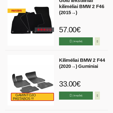
Gold tekstiliniai
kilimėliai BMW 2 F46
(2015→)
57.00€
Į krepšelį
Kilimėliai BMW 2 F44
(2020→) Guminiai
33.00€
GAMINTOJO
Į krepšelį
PASTABOS !!!