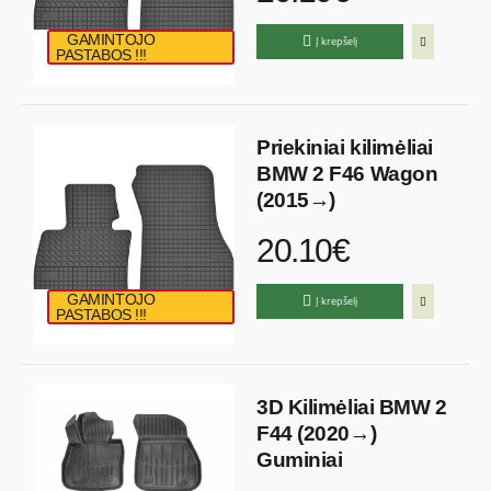
GAMINTOJO
Į krepšelį
PASTABOS !!!
Priekiniai kilimėliai
BMW 2 F46 Wagon
(2015→)
20.10€
GAMINTOJO
Į krepšelį
PASTABOS !!!
3D Kilimėliai BMW 2
F44 (2020→)
Guminiai