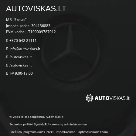
AUTOVISKAS.LT
MB "Skolas"
Įmonės kodas: 304136883
PVM kodas: LT100009787012
+370 642 21111
info@autoviskas.lt
/autoviskas.lt
/autoviskas.lt
I-V 9:00-18:00
© Visos teisės saugomos. Autoviskas.lt
Serverius prižiūri
BigWeb.EU
–
serverių administravimas
.
Priežiūra, programavimas
,
prekių importavimas
-
OptimalusKodas.com