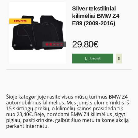
Silver tekstiliniai
kilimėliai BMW Z4
E89 (2009-2016)
29.80€
Į krepšelį
Šioje kategorijoje rasite visus mūsų turimus BMW Z4
automobilinius kilimėlius. Mes jums siūlome rinktis iš
15 skirtingų prekių, o kilimėlių kainos prasideda tik
nuo 23,40€. Beje, norėdami BMW Z4 kilimėlius įsigyti
pigiau, pasitikrinkite, galbūt šiuo metu taikome akciją
perkant internetu.