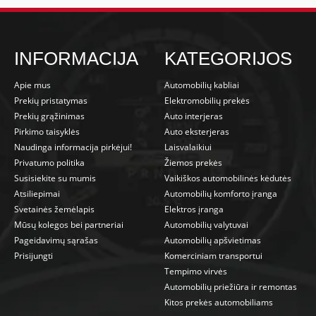
INFORMACIJA
KATEGORIJOS
Apie mus
Automobilių kabliai
Prekių pristatymas
Elektromobilių prekės
Prekių grąžinimas
Auto interjeras
Pirkimo taisyklės
Auto eksterjeras
Naudinga informacija pirkėjui!
Laisvalaikiui
Privatumo politika
Žiemos prekės
Susisiekite su mumis
Vaikiškos automobilinės kėdutės
Atsiliepimai
Automobilių komforto įranga
Svetainės žemėlapis
Elektros įranga
Mūsų kolegos bei partneriai
Automobilių valytuvai
Pageidavimų sąrašas
Automobilių apšvietimas
Prisijungti
Komerciniam transportui
Tempimo virvės
Automobilių priežiūra ir remontas
Kitos prekės automobiliams