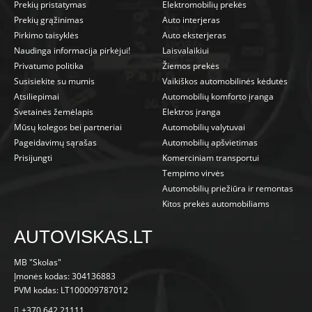
Prekių pristatymas
Elektromobilių prekės
Prekių grąžinimas
Auto interjeras
Pirkimo taisyklės
Auto eksterjeras
Naudinga informacija pirkėjui!
Laisvalaikiui
Privatumo politika
Žiemos prekės
Susisiekite su mumis
Vaikiškos automobilinės kėdutės
Atsiliepimai
Automobilių komforto įranga
Svetainės žemėlapis
Elektros įranga
Mūsų kolegos bei partneriai
Automobilių valytuvai
Pageidavimų sąrašas
Automobilių apšvietimas
Prisijungti
Komerciniam transportui
Tempimo virvės
Automobilių priežiūra ir remontas
Kitos prekės automobiliams
AUTOVISKAS.LT
MB "Skolas"
Įmonės kodas: 304136883
PVM kodas: LT100009787012
+370 642 21111