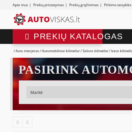
Apie mus
|
Prekių pristatymas
|
Prekių grąžinimas
|
Pirkimo taisyklės
PREKIŲ KATALOGAS
Auto interjeras
Automobiliniai kilimėliai
Salono kilimėliai
Iveco kilimėli
PASIRINK AUTOM