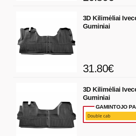
3D Kilimėliai Ivec
Guminiai
31.80€
3D Kilimėliai Ivec
Guminiai
GAMINTOJO PAS
Double cab