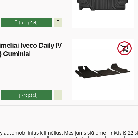
Į krepšelį
imėliai Iveco Daily IV
) Guminiai
Į krepšelį
y automobilinius kilimėlius. Mes jums siūlome rinktis iš 22 s