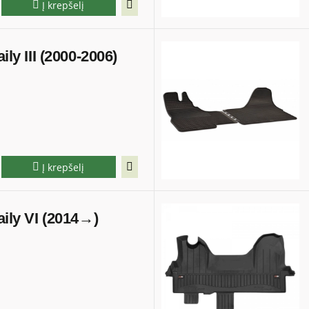
Į krepšelį
ily III (2000-2006)
Į krepšelį
aily VI (2014→)