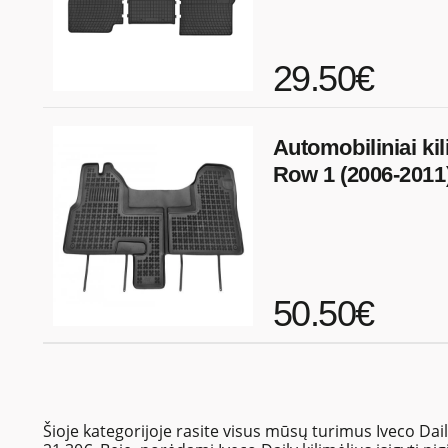
29.50€
Automobiliniai kil
Row 1 (2006-2011
50.50€
Šioje kategorijoje rasite visus mūsų turimus Iveco Dail