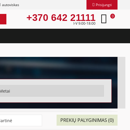
autoviskas
Prisijungti
+370 642 21111
0
I-V 9:00-18:00
PREKIŲ PALYGINIMAS (0)