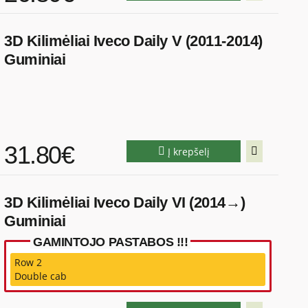
3D Kilimėliai Iveco Daily V (2011-2014)
Guminiai
31.80€
Į krepšelį
3D Kilimėliai Iveco Daily VI (2014→)
Guminiai
GAMINTOJO PASTABOS !!!
Row 2
Double cab