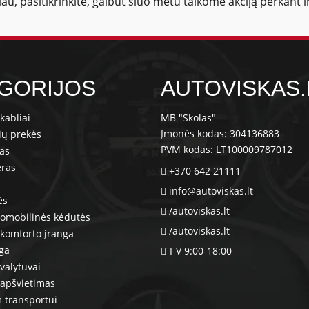
giau, pasitikrinkite, galbūt šiuo metu taikome akciją perkant 
GORIJOS
AUTOVISKAS.
kabliai
MB "Skolas"
Įmonės kodas: 304136883
ių prekės
PVM kodas: LT100009787012
ras
eras
+370 642 21111
info@autoviskas.lt
ės
/autoviskas.lt
tomobilinės kėdutės
/autoviskas.lt
komforto įranga
nga
I-V 9:00-18:00
valytuvai
 apšvietimas
 transportui