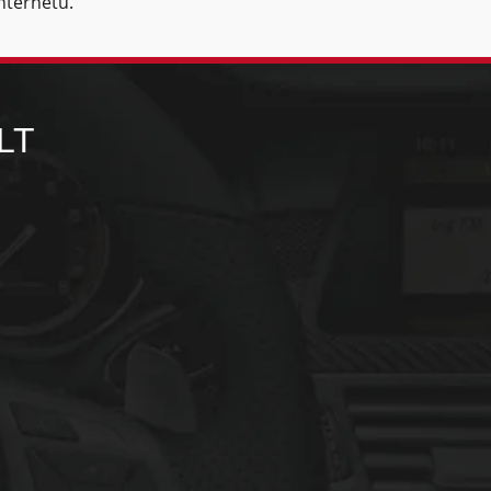
internetu.
LT