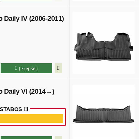
o Daily IV (2006-2011)
Į krepšelį
o Daily VI (2014→)
TABOS !!!