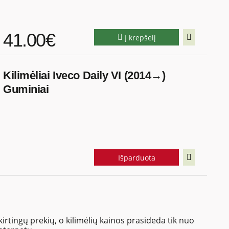
41.00€
Į krepšelį
Kilimėliai Iveco Daily VI (2014→)
Guminiai
Išparduota
kirtingų prekių, o kilimėlių kainos prasideda tik nuo