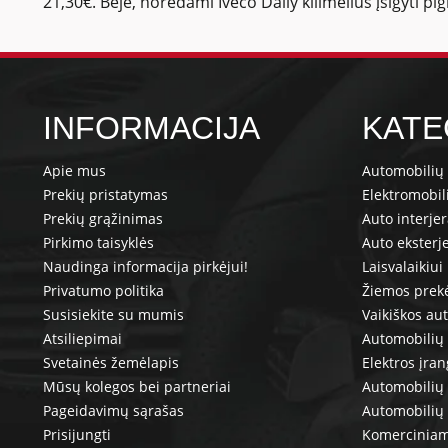
21,30€. Beje, norėdami Iveco Daily kilimėlius įsigyti pi
INFORMACIJA
KATE
Apie mus
Automobilių 
Prekių pristatymas
Elektromobil
Prekių grąžinimas
Auto interje
Pirkimo taisyklės
Auto eksterj
Naudinga informacija pirkėjui!
Laisvalaikiui
Privatumo politika
Žiemos prek
Susisiekite su mumis
Vaikiškos au
Atsiliepimai
Automobilių 
Svetainės žemėlapis
Elektros įra
Mūsų kolegos bei partneriai
Automobilių 
Pageidavimų sąrašas
Automobilių
Prisijungti
Komerciniam