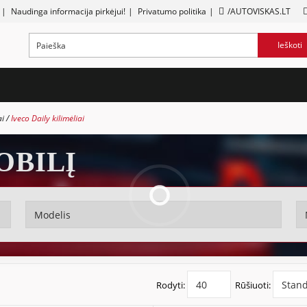
|
Naudinga informacija pirkėjui!
|
Privatumo politika
|
/AUTOVISKAS.LT
Ieškoti
ai
Iveco Daily kilimėliai
OBILĮ
Rodyti:
Rūšiuoti: