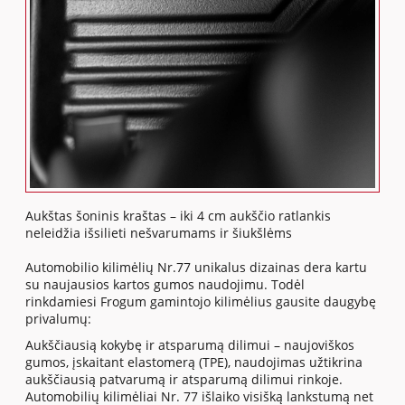
Aukštas šoninis kraštas – iki 4 cm aukščio ratlankis
neleidžia išsilieti nešvarumams ir šiukšlėms
Automobilio kilimėlių Nr.77 unikalus dizainas dera kartu
su naujausios kartos gumos naudojimu. Todėl
rinkdamiesi Frogum gamintojo kilimėlius gausite daugybę
privalumų:
Aukščiausią kokybę ir atsparumą dilimui – naujoviškos
gumos, įskaitant elastomerą (TPE), naudojimas užtikrina
aukščiausią patvarumą ir atsparumą dilimui rinkoje.
Automobilių kilimėliai Nr. 77 išlaiko visišką lankstumą net