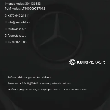
Įmonės kodas: 304136883
PVM kodas: LT100009787012
+370 642 21111
info@autoviskas.lt
/autoviskas.lt
/autoviskas.lt
I-V 9:00-18:00
© Visos teisės saugomos. Autoviskas.lt
Serverius prižiūri
BigWeb.EU
–
serverių administravimas
.
Priežiūra, programavimas
,
prekių importavimas
-
OptimalusKodas.com