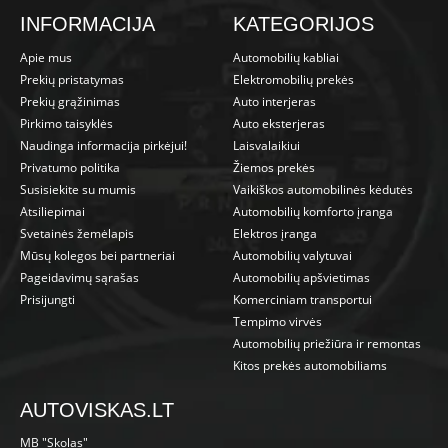
INFORMACIJA
KATEGORIJOS
Apie mus
Automobilių kabliai
Prekių pristatymas
Elektromobilių prekės
Prekių grąžinimas
Auto interjeras
Pirkimo taisyklės
Auto eksterjeras
Naudinga informacija pirkėjui!
Laisvalaikiui
Privatumo politika
Žiemos prekės
Susisiekite su mumis
Vaikiškos automobilinės kėdutės
Atsiliepimai
Automobilių komforto įranga
Svetainės žemėlapis
Elektros įranga
Mūsų kolegos bei partneriai
Automobilių valytuvai
Pageidavimų sąrašas
Automobilių apšvietimas
Prisijungti
Komerciniam transportui
Tempimo virvės
Automobilių priežiūra ir remontas
Kitos prekės automobiliams
AUTOVISKAS.LT
MB "Skolas"