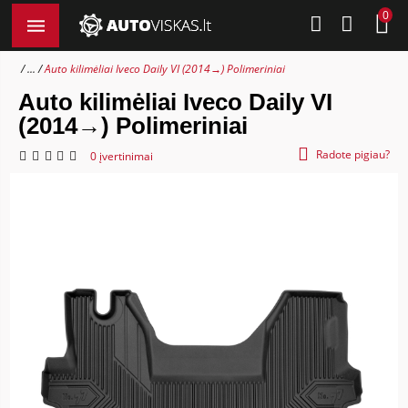
0
...
Auto kilimėliai Iveco Daily VI (2014→) Polimeriniai
Auto kilimėliai Iveco Daily VI
(2014→) Polimeriniai
Radote pigiau?
0 įvertinimai