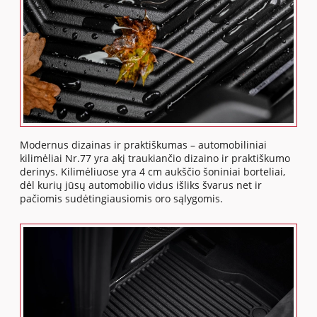
Modernus dizainas ir praktiškumas – automobiliniai
kilimėliai Nr.77 yra akį traukiančio dizaino ir praktiškumo
derinys. Kilimėliuose yra 4 cm aukščio šoniniai borteliai,
dėl kurių jūsų automobilio vidus išliks švarus net ir
pačiomis sudėtingiausiomis oro sąlygomis.