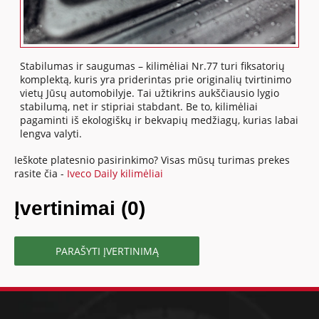
Stabilumas ir saugumas – kilimėliai Nr.77 turi fiksatorių
komplektą, kuris yra priderintas prie originalių tvirtinimo
vietų Jūsų automobilyje. Tai užtikrins aukščiausio lygio
stabilumą, net ir stipriai stabdant. Be to, kilimėliai
pagaminti iš ekologiškų ir bekvapių medžiagų, kurias labai
lengva valyti.
Ieškote platesnio pasirinkimo? Visas mūsų turimas prekes
rasite čia -
Iveco Daily kilimėliai
Įvertinimai (0)
PARAŠYTI ĮVERTINIMĄ