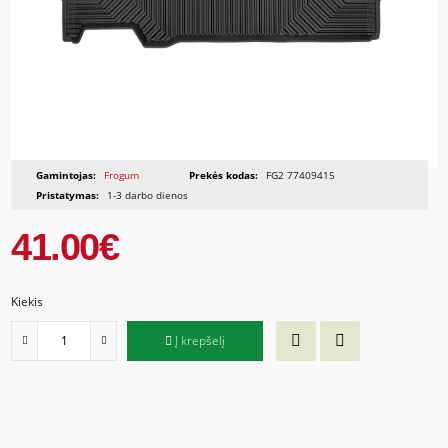
Gamintojas:
Frogum
Prekės kodas:
FG2 77409415
Pristatymas:
1-3 darbo dienos
41.00€
Kiekis
Į krepšelį