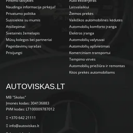
Pirkimo taisyklės
Auto eksterjeras
Naudinga informacija pirkėjui!
Laisvalaikiui
Privatumo politika
Žiemos prekės
Susisiekite su mumis
Vaikiškos automobilinės kėdutės
Atsiliepimai
Automobilių komforto įranga
Svetainės žemėlapis
Elektros įranga
Mūsų kolegos bei partneriai
Automobilių valytuvai
Pageidavimų sąrašas
Automobilių apšvietimas
Prisijungti
Komerciniam transportui
Tempimo virvės
Automobilių priežiūra ir remontas
Kitos prekės automobiliams
AUTOVISKAS.LT
MB "Skolas"
Įmonės kodas: 304136883
PVM kodas: LT100009787012
+370 642 21111
info@autoviskas.lt