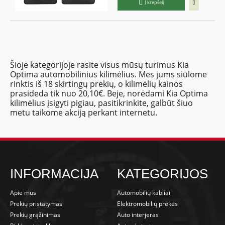
Į krepšelį
Šioje kategorijoje rasite visus mūsų turimus Kia
Optima automobilinius kilimėlius. Mes jums siūlome
rinktis iš 18 skirtingų prekių, o kilimėlių kainos
prasideda tik nuo 20,10€. Beje, norėdami Kia Optima
kilimėlius įsigyti pigiau, pasitikrinkite, galbūt šiuo
metu taikome akciją perkant internetu.
INFORMACIJA
KATEGORIJOS
Apie mus
Automobilių kabliai
Prekių pristatymas
Elektromobilių prekės
Prekių grąžinimas
Auto interjeras