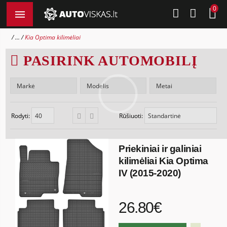
0
...
Kia Optima kilimėliai
PASIRINK AUTOMOBILĮ
Rodyti:
Rūšiuoti:
Priekiniai ir galiniai
kilimėliai Kia Optima
IV (2015-2020)
26.80€