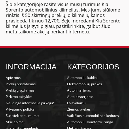
Šioje kategorijoje rasite visus mūsų turimus Kia
Sorento automobilinius kilimėlius. Mes jums siūlome
rinktis iš 50 skirtingų prekių, o kilimėlių kainos
prasideda tik nuo 12,70€. Beje, norėdami Kia Sorento
kilimėlius įsigyti pigiau, pasitikrinkite, galbūt šiuo
metu taikome akciją perkant internetu.
INFORMACIJA
KATEGORIJOS
Apie mus
Automobilių kabliai
Prekių pristatymas
Elektromobilių prekės
Prekių grąžinimas
Auto interjeras
Pirkimo taisyklės
Auto eksterjeras
Naudinga informacija pirkėjui!
Laisvalaikiui
Privatumo politika
Žiemos prekės
Susisiekite su mumis
Vaikiškos automobilinės kėdutės
Atsiliepimai
Automobilių komforto įranga
Svetainės žemėlapis
Elektros įranga