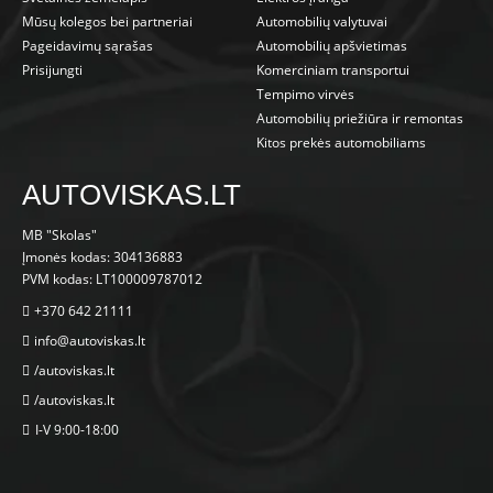
Mūsų kolegos bei partneriai
Automobilių valytuvai
Pageidavimų sąrašas
Automobilių apšvietimas
Prisijungti
Komerciniam transportui
Tempimo virvės
Automobilių priežiūra ir remontas
Kitos prekės automobiliams
AUTOVISKAS.LT
MB "Skolas"
Įmonės kodas: 304136883
PVM kodas: LT100009787012
+370 642 21111
info@autoviskas.lt
/autoviskas.lt
/autoviskas.lt
I-V 9:00-18:00