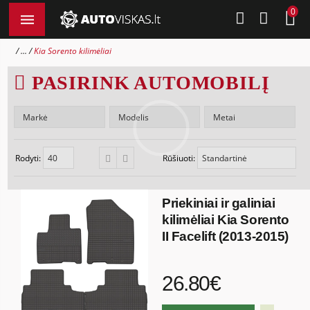
0
...
Kia Sorento kilimėliai
PASIRINK AUTOMOBILĮ
Rodyti:
Rūšiuoti:
Priekiniai ir galiniai
kilimėliai Kia Sorento
II Facelift (2013-2015)
26.80€