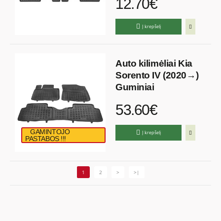
12.70€
Į krepšelį
Auto kilimėliai Kia
Sorento IV (2020→)
Guminiai
53.60€
GAMINTOJO
Į krepšelį
PASTABOS !!!
1
2
>
>|