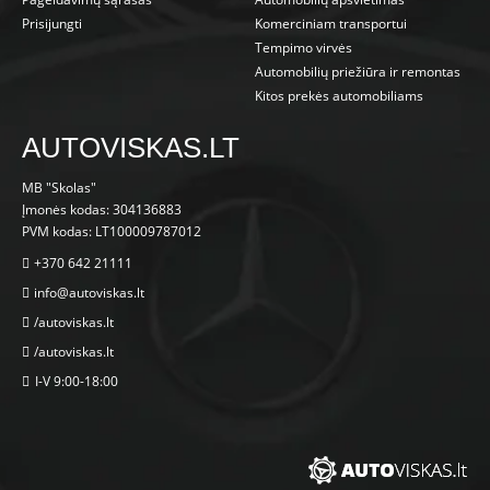
Prisijungti
Komerciniam transportui
Tempimo virvės
Automobilių priežiūra ir remontas
Kitos prekės automobiliams
AUTOVISKAS.LT
MB "Skolas"
Įmonės kodas: 304136883
PVM kodas: LT100009787012
+370 642 21111
info@autoviskas.lt
/autoviskas.lt
/autoviskas.lt
I-V 9:00-18:00