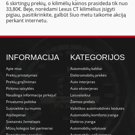
6 skirtingų prekių, o kilimėlių kainos prasideda tik nuo
33,80€. Beje, norėdami Lexus CT kilimėlius įsigyti
pigiau, pasitikrinkite, galbūt šiuo metu taikome akciją
perkant internetu.
INFORMACIJA
KATEGORIJOS
Apie mus
Automobilių kabliai
Prekių pristatymas
Elektromobilių prekės
Prekių grąžinimas
Auto interjeras
Pirkimo taisyklės
Auto eksterjeras
Naudinga informacija pirkėjui!
Laisvalaikiui
Privatumo politika
Žiemos prekės
Susisiekite su mumis
Vaikiškos automobilinės kėdutės
Atsiliepimai
Automobilių komforto įranga
Svetainės žemėlapis
Elektros įranga
Mūsų kolegos bei partneriai
Automobilių valytuvai
Pageidavimų sąrašas
Automobilių apšvietimas