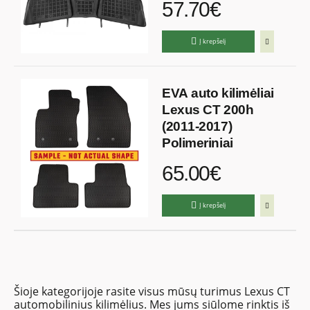
57.70€
Į krepšelį
EVA auto kilimėliai
Lexus CT 200h
(2011-2017)
Polimeriniai
65.00€
Į krepšelį
Šioje kategorijoje rasite visus mūsų turimus Lexus CT
automobilinius kilimėlius. Mes jums siūlome rinktis iš