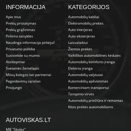
INFORMACIJA
KATEGORIJOS
Apie mus
Automobilių kabliai
Prekių pristatymas
Elektromobilių prekės
Prekių grąžinimas
Auto interjeras
Pirkimo taisyklės
Auto eksterjeras
Naudinga informacija pirkėjui!
Laisvalaikiui
Privatumo politika
Žiemos prekės
Susisiekite su mumis
Vaikiškos automobilinės kėdutės
Atsiliepimai
Automobilių komforto įranga
Svetainės žemėlapis
Elektros įranga
Mūsų kolegos bei partneriai
Automobilių valytuvai
Pageidavimų sąrašas
Automobilių apšvietimas
Prisijungti
Komerciniam transportui
Tempimo virvės
Automobilių priežiūra ir remontas
Kitos prekės automobiliams
AUTOVISKAS.LT
MB "Skolas"