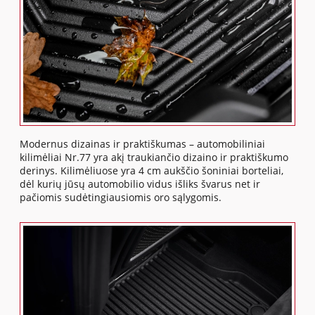
Modernus dizainas ir praktiškumas – automobiliniai
kilimėliai Nr.77 yra akį traukiančio dizaino ir praktiškumo
derinys. Kilimėliuose yra 4 cm aukščio šoniniai borteliai,
dėl kurių jūsų automobilio vidus išliks švarus net ir
pačiomis sudėtingiausiomis oro sąlygomis.