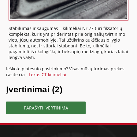
Stabilumas ir saugumas – kilimėliai Nr.77 turi fiksatorių
komplektą, kuris yra priderintas prie originalių tvirtinimo
vietų Jūsų automobilyje. Tai užtikrins aukščiausio lygio
stabilumą, net ir stipriai stabdant. Be to, kilimėliai
pagaminti iš ekologiškų ir bekvapių medžiagų, kurias labai
lengva valyti.
Ieškote platesnio pasirinkimo? Visas mūsų turimas prekes
rasite čia -
Lexus CT kilimėliai
Įvertinimai (2)
PARAŠYTI ĮVERTINIMĄ