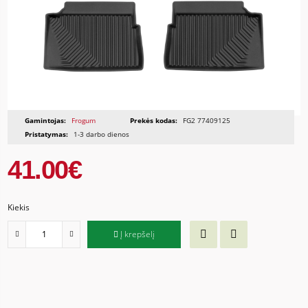
Gamintojas:
Frogum
Prekės kodas:
FG2 77409125
Pristatymas:
1-3 darbo dienos
41.00€
Kiekis
Į krepšelį