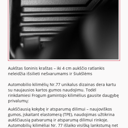
Aukštas šoninis kraštas – iki 4 cm aukščio ratlankis
neleidžia išsilieti nešvarumams ir šiukšlėms
Automobilio kilimėlių Nr.77 unikalus dizainas dera kartu
su naujausios kartos gumos naudojimu. Todėl
rinkdamiesi Frogum gamintojo kilimėlius gausite daugybę
privalumų:
Aukščiausią kokybę ir atsparumą dilimui – naujoviškos
gumos, įskaitant elastomerą (TPE), naudojimas užtikrina
aukščiausią patvarumą ir atsparumą dilimui rinkoje.
Automobilių kilimėliai Nr. 77 išlaiko visišką lankstumą net