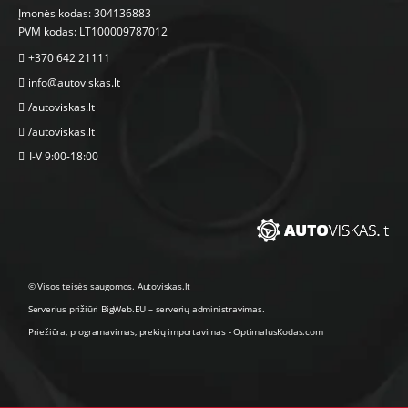
Įmonės kodas: 304136883
PVM kodas: LT100009787012
+370 642 21111
info@autoviskas.lt
/autoviskas.lt
/autoviskas.lt
I-V 9:00-18:00
© Visos teisės saugomos. Autoviskas.lt
Serverius prižiūri
BigWeb.EU
–
serverių administravimas
.
Priežiūra, programavimas
,
prekių importavimas
-
OptimalusKodas.com