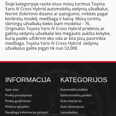
Šioje kategorijoje rasite visus mūsų turimus Toyota
Yaris IV Cross Hybrid automobilių sėdynių užvalkalus.
Norint išskirtinio dizaino ar patogumo, rinkitės pagal
konkretų modelį, medžiagą ir kainą. Mūsų turimų
skirtingų užvalkalų kiekis šiam modeliui - 76.
Originalūs Toyota Yaris IV Cross Hybrid priekinių ar
galinių sėdynių užvalkalai leis mėgautis aukšta kokybe,
kurią padės užtikrinti eko oda ar kita jūsų pasirinkta
medžiaga. Toyota Yaris IV Cross Hybrid sėdynių
užvalkalus galite įsigyti tik nuo 53,00€.
INFORMACIJA
KATEGORIJOS
Apie mus
Automobilių kabliai
Prekių pristatymas
Elektromobilių prekės
Prekių grąžinimas
Auto interjeras
Pirkimo taisyklės
Auto eksterjeras
Naudinga informacija pirkėjui!
Laisvalaikiui