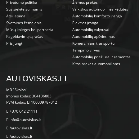
Privatumo politika
Žiemos prekės
Susisiekite su mumis
Vaikiškos automobilinės kėdutės
Atsiliepimai
Automobilių komforto įranga
Svetainės žemėlapis
Elektros įranga
Mūsų kolegos bei partneriai
Automobilių valytuvai
Pageidavimų sąrašas
Automobilių apšvietimas
Prisijungti
Komerciniam transportui
Tempimo virvės
Automobilių priežiūra ir remontas
Kitos prekės automobiliams
AUTOVISKAS.LT
MB "Skolas"
Įmonės kodas: 304136883
PVM kodas: LT100009787012
+370 642 21111
info@autoviskas.lt
/autoviskas.lt
/autoviskas.lt