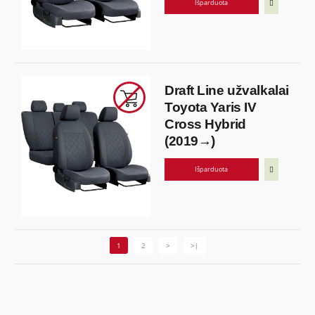
Išparduota
Draft Line užvalkalai
Toyota Yaris IV
Cross Hybrid
(2019→)
Išparduota
1
2
>
>|