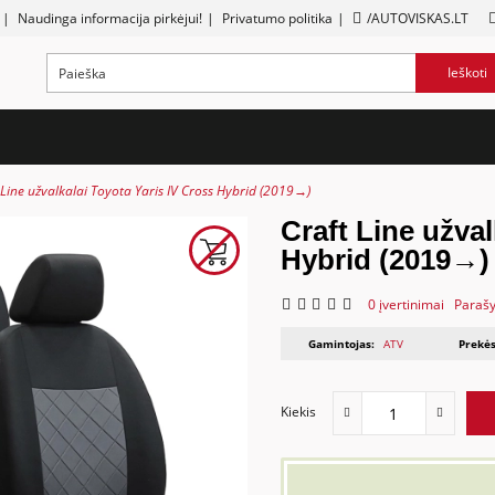
|
Naudinga informacija pirkėjui!
|
Privatumo politika
|
/AUTOVISKAS.LT
Ieškoti
 Line užvalkalai Toyota Yaris IV Cross Hybrid (2019→)
Craft Line užval
Hybrid (2019→)
0 įvertinimai
Parašy
Gamintojas:
ATV
Prekės
Kiekis