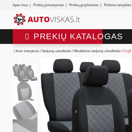
Apie mus
|
Prekių pristatymas
|
Prekių grąžinimas
|
Pirkimo taisyklės
PREKIŲ KATALOGAS
Auto interjeras
Sėdynių užvalkalai
Modeliniai sėdynių užvalkalai
Craft