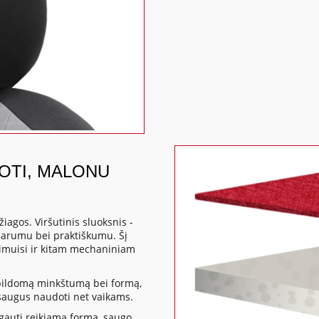
DOTI, MALONU
iagos. Viršutinis sluoksnis -
sparumu bei praktiškumu. Šį
mpimuisi ir kitam mechaniniam
apildomą minkštumą bei formą,
a saugus naudoti net vaikams.
gauti reikiamą formą, saugo