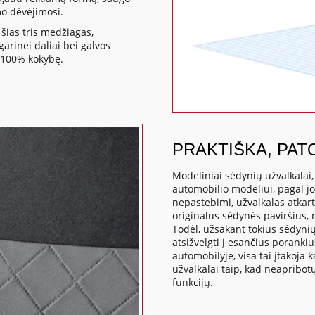
mo dėvėjimosi.
šias tris medžiagas,
rinei daliai bei galvos
 100% kokybę.
PRAKTIŠKA, PAT
Modeliniai sėdynių užvalkalai
automobilio modeliui, pagal j
nepastebimi, užvalkalas atkart
originalus sėdynės paviršius,
Todėl, užsakant tokius sėdynių
atsižvelgti į esančius poranki
automobilyje, visa tai įtakoj
užvalkalai taip, kad neapribo
funkcijų.