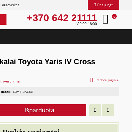
autoviskas
Prisijungti
+370 642 21111
0
I-V 9:00-18:00
kalai Toyota Yaris IV Cross
Radote pigiau?
ti įvertinimą
 kodas:
COV-1F3A4341
Išparduota