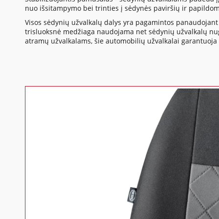
nuo išsitampymo bei trinties į sėdynės paviršių ir papildo
Visos sėdynių užvalkalų dalys yra pagamintos panaudojant 
trisluoksnė medžiaga naudojama net sėdynių užvalkalų nuga
atramų užvalkalams, šie automobilių užvalkalai garantuoja