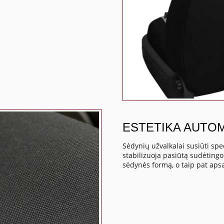
ESTETIKA AUTO
Sėdynių užvalkalai susiūti spe
stabilizuoja pasiūtą sudėting
sėdynės formą, o taip pat ap