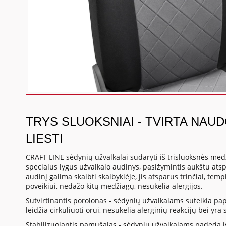
TRYS SLUOKSNIAI - TVIRTA NAU
LIESTI
CRAFT LINE sėdynių užvalkalai sudaryti iš trisluoksnės medž
specialus lygus užvalkalo audinys, pasižymintis aukštu at
audinį galima skalbti skalbyklėje, jis atsparus trinčiai, te
poveikiui, nedažo kitų medžiagų, nesukelia alergijos.
Sutvirtinantis porolonas - sėdynių užvalkalams suteikia p
leidžia cirkuliuoti orui, nesukelia alerginių reakcijų bei yr
Stabilizuojantis pamušalas - sėdynių užvalkalams padeda į