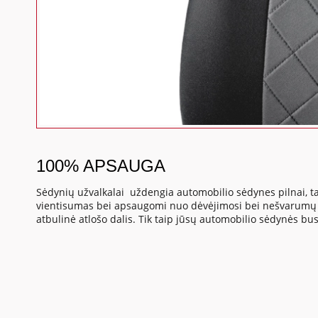
100% APSAUGA
Sėdynių užvalkalai uždengia automobilio sėdynes pilnai, ta
vientisumas bei apsaugomi nuo dėvėjimosi bei nešvarumų s
atbulinė atlošo dalis. Tik taip jūsų automobilio sėdynės b