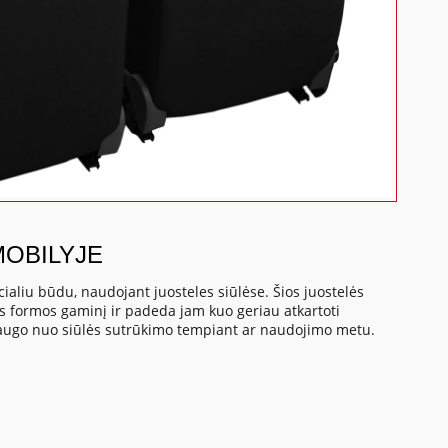
MOBILYJE
cialiu būdu, naudojant juosteles siūlėse. Šios juostelės
os formos gaminį ir padeda jam kuo geriau atkartoti
saugo nuo siūlės sutrūkimo tempiant ar naudojimo metu.