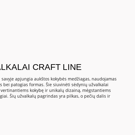
LKALAI CRAFT LINE
E savyje apjungia aukštos kokybės medžiagas, naudojamas
s bei patogias formas. Šie siuvinėti sėdynių užvalkalai
vertinantiems kokybę ir unikalų dizainą, mėgstantiems
giai. Šių užvalkalų pagrindas yra pilkas, o pečių dalis ir