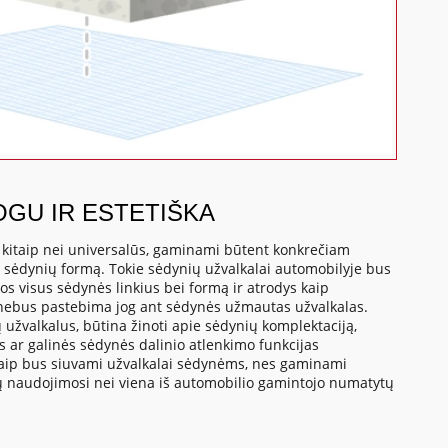
OGU IR ESTETIŠKA
, kitaip nei universalūs, gaminami būtent konkrečiam
o sėdynių formą. Tokie sėdynių užvalkalai automobilyje bus
os visus sėdynės linkius bei formą ir atrodys kaip
 nebus pastebima jog ant sėdynės užmautas užvalkalas.
 užvalkalus, būtina žinoti apie sėdynių komplektaciją,
us ar galinės sėdynės dalinio atlenkimo funkcijas
a kaip bus siuvami užvalkalai sėdynėms, nes gaminami
tų naudojimosi nei viena iš automobilio gamintojo numatytų