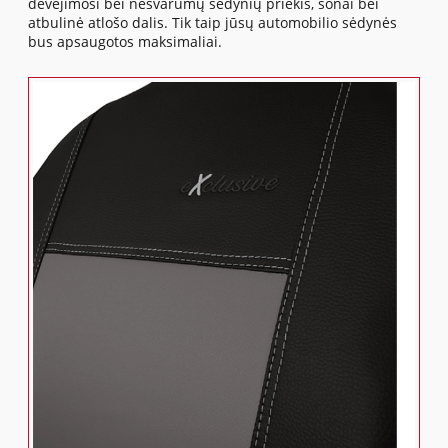
dėvėjimosi bei nešvarumų sėdynių priekis, šonai bei
atbulinė atlošo dalis. Tik taip jūsų automobilio sėdynės
bus apsaugotos maksimaliai.