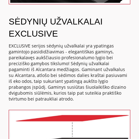
SĖDYNIŲ UŽVALKALAI
EXCLUSIVE
EXCLUSIVE serijos sėdynių užvalkalai yra ypatingas
gamintojo pasididžiavimas - elegantiškas gaminys,
pareikalavęs aukščiausio profesionalumo lygio bei
preciziško gamybos tikslumo! Sėdynių užvalkalai
pagaminti iš Alcantara medžiagos. Gaminant užvalkalus
su Alcantara, atlošo bei sėdimos dalies kraštai pasiuvami
iš eko odos, taip sukuriant ypatingą aukšto lygio
prabangos įspūdį. Gaminys susiūtas šiuolaikiško dizaino
dvigubomis siūlėmis, kurios taip pat suteikia praktiško
tvirtumo bei patraukliai atrodo.