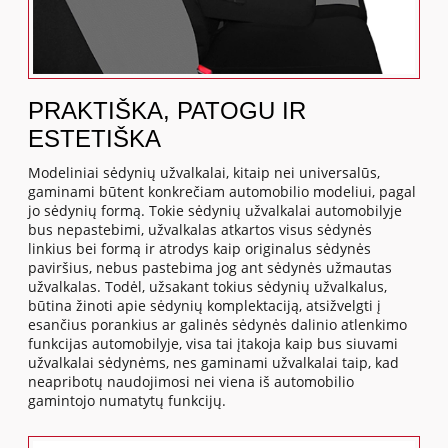
PRAKTIŠKA, PATOGU IR
ESTETIŠKA
Modeliniai sėdynių užvalkalai, kitaip nei universalūs,
gaminami būtent konkrečiam automobilio modeliui, pagal
jo sėdynių formą. Tokie sėdynių užvalkalai automobilyje
bus nepastebimi, užvalkalas atkartos visus sėdynės
linkius bei formą ir atrodys kaip originalus sėdynės
paviršius, nebus pastebima jog ant sėdynės užmautas
užvalkalas. Todėl, užsakant tokius sėdynių užvalkalus,
būtina žinoti apie sėdynių komplektaciją, atsižvelgti į
esančius porankius ar galinės sėdynės dalinio atlenkimo
funkcijas automobilyje, visa tai įtakoja kaip bus siuvami
užvalkalai sėdynėms, nes gaminami užvalkalai taip, kad
neapribotų naudojimosi nei viena iš automobilio
gamintojo numatytų funkcijų.