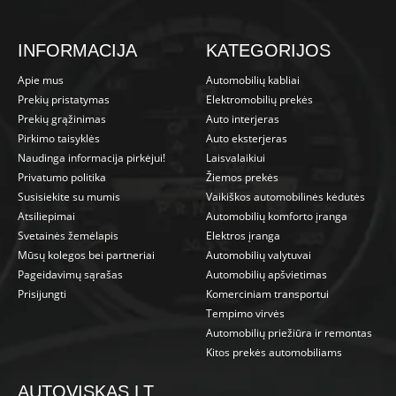
INFORMACIJA
KATEGORIJOS
Apie mus
Automobilių kabliai
Prekių pristatymas
Elektromobilių prekės
Prekių grąžinimas
Auto interjeras
Pirkimo taisyklės
Auto eksterjeras
Naudinga informacija pirkėjui!
Laisvalaikiui
Privatumo politika
Žiemos prekės
Susisiekite su mumis
Vaikiškos automobilinės kėdutės
Atsiliepimai
Automobilių komforto įranga
Svetainės žemėlapis
Elektros įranga
Mūsų kolegos bei partneriai
Automobilių valytuvai
Pageidavimų sąrašas
Automobilių apšvietimas
Prisijungti
Komerciniam transportui
Tempimo virvės
Automobilių priežiūra ir remontas
Kitos prekės automobiliams
AUTOVISKAS.LT