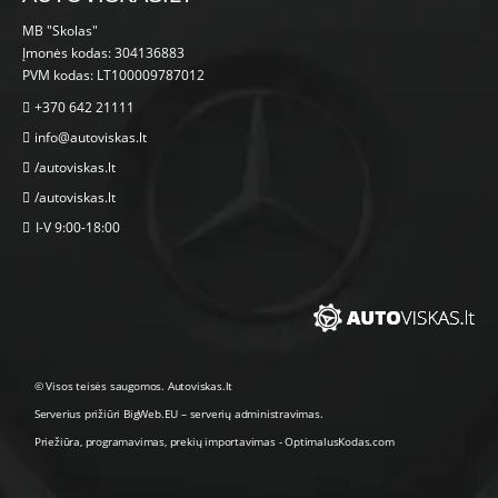
MB "Skolas"
Įmonės kodas: 304136883
PVM kodas: LT100009787012
+370 642 21111
info@autoviskas.lt
/autoviskas.lt
/autoviskas.lt
I-V 9:00-18:00
© Visos teisės saugomos. Autoviskas.lt
Serverius prižiūri
BigWeb.EU
–
serverių administravimas
.
Priežiūra, programavimas
,
prekių importavimas
-
OptimalusKodas.com