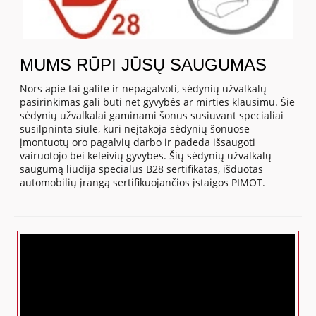
MUMS RŪPI JŪSŲ SAUGUMAS
Nors apie tai galite ir nepagalvoti, sėdynių užvalkalų
pasirinkimas gali būti net gyvybės ar mirties klausimu. Šie
sėdynių užvalkalai gaminami šonus susiuvant specialiai
susilpninta siūle, kuri neįtakoja sėdynių šonuose
įmontuotų oro pagalvių darbo ir padeda išsaugoti
vairuotojo bei keleivių gyvybes. Šių sėdynių užvalkalų
saugumą liudija specialus B28 sertifikatas, išduotas
automobilių įrangą sertifikuojančios įstaigos PIMOT.