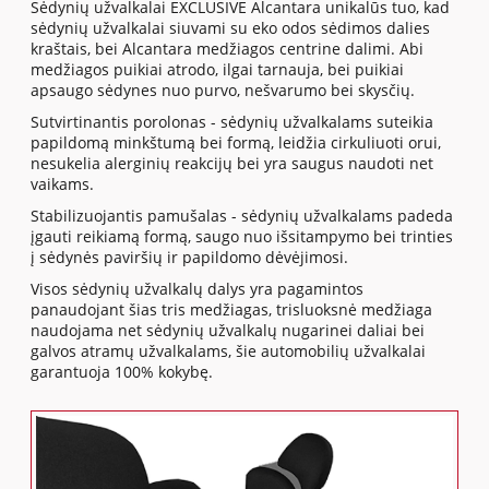
Sėdynių užvalkalai EXCLUSIVE Alcantara unikalūs tuo, kad
sėdynių užvalkalai siuvami su eko odos sėdimos dalies
kraštais, bei Alcantara medžiagos centrine dalimi. Abi
medžiagos puikiai atrodo, ilgai tarnauja, bei puikiai
apsaugo sėdynes nuo purvo, nešvarumo bei skysčių.
Sutvirtinantis porolonas - sėdynių užvalkalams suteikia
papildomą minkštumą bei formą, leidžia cirkuliuoti orui,
nesukelia alerginių reakcijų bei yra saugus naudoti net
vaikams.
Stabilizuojantis pamušalas - sėdynių užvalkalams padeda
įgauti reikiamą formą, saugo nuo išsitampymo bei trinties
į sėdynės paviršių ir papildomo dėvėjimosi.
Visos sėdynių užvalkalų dalys yra pagamintos
panaudojant šias tris medžiagas, trisluoksnė medžiaga
naudojama net sėdynių užvalkalų nugarinei daliai bei
galvos atramų užvalkalams, šie automobilių užvalkalai
garantuoja 100% kokybę.