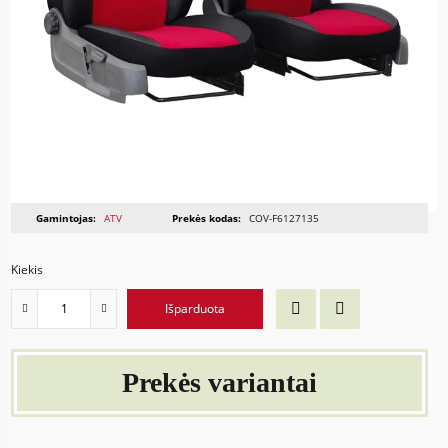
Gamintojas:
ATV
Prekės kodas:
COV-F6127135
Kiekis
Išparduota
Prekės variantai