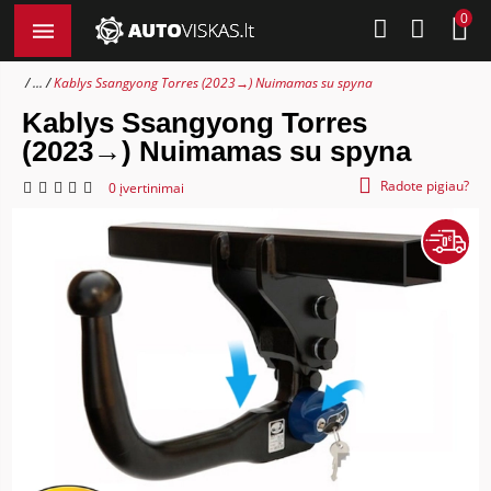
0
...
Kablys Ssangyong Torres (2023→) Nuimamas su spyna
Kablys Ssangyong Torres
(2023→) Nuimamas su spyna
Radote pigiau?
0 įvertinimai