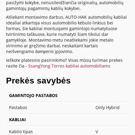
pasižymi kokybe, nenusileidžiančia originalių, automobilių
gamintojų pagamintų kablių kokybei.
Atliekant montavimo darbus, AUTO-HAK automobilių kabliai
idealiai atkartoja visus automobilio kėbulo linkius bei
formas, šie kabliai montuojami gamintojo numatytuose
tvirtinimo taškuose, kurie numatyti šiam tikslui dar
gamykloje. Montavimo metu neatliekami jokie metalo
virinimo ar gręžimo darbai, neskaitant kartais
neišvengiamo
bamperio
įpjovimo.
Ieškote platesnio pasirinkimo? Visas mūsų turimas prekes
rasite čia -
SsangYong Torres kabliai automobiliams
Prekės savybės
GAMINTOJO PASTABOS
Pastabos
Only Hybrid
KABLIAI
Kablio tipas
V