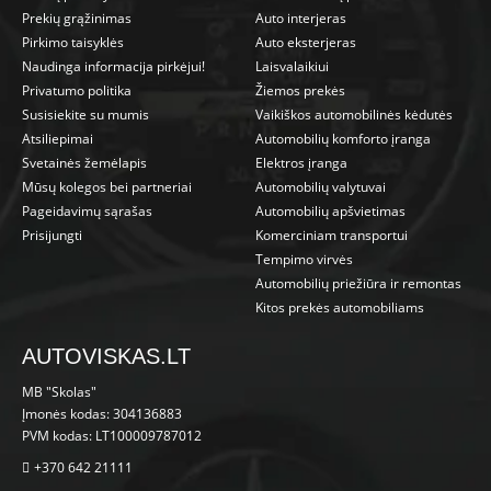
Prekių grąžinimas
Auto interjeras
Pirkimo taisyklės
Auto eksterjeras
Naudinga informacija pirkėjui!
Laisvalaikiui
Privatumo politika
Žiemos prekės
Susisiekite su mumis
Vaikiškos automobilinės kėdutės
Atsiliepimai
Automobilių komforto įranga
Svetainės žemėlapis
Elektros įranga
Mūsų kolegos bei partneriai
Automobilių valytuvai
Pageidavimų sąrašas
Automobilių apšvietimas
Prisijungti
Komerciniam transportui
Tempimo virvės
Automobilių priežiūra ir remontas
Kitos prekės automobiliams
AUTOVISKAS.LT
MB "Skolas"
Įmonės kodas: 304136883
PVM kodas: LT100009787012
+370 642 21111