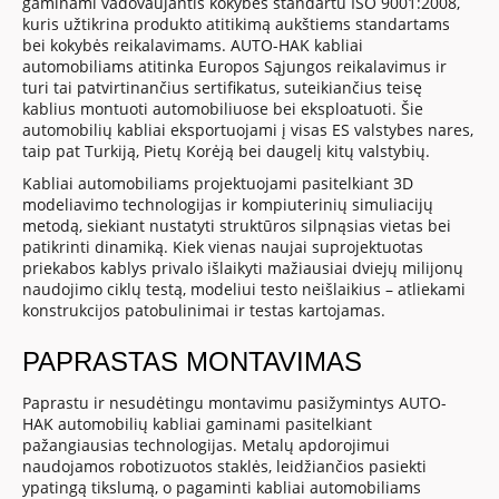
gaminami vadovaujantis kokybės standartu ISO 9001:2008,
kuris užtikrina produkto atitikimą aukštiems standartams
bei kokybės reikalavimams. AUTO-HAK kabliai
automobiliams atitinka Europos Sąjungos reikalavimus ir
turi tai patvirtinančius sertifikatus, suteikiančius teisę
kablius montuoti automobiliuose bei eksploatuoti. Šie
automobilių kabliai eksportuojami į visas ES valstybes nares,
taip pat Turkiją, Pietų Korėją bei daugelį kitų valstybių.
Kabliai automobiliams projektuojami pasitelkiant 3D
modeliavimo technologijas ir kompiuterinių simuliacijų
metodą, siekiant nustatyti struktūros silpnąsias vietas bei
patikrinti dinamiką. Kiek vienas naujai suprojektuotas
priekabos kablys privalo išlaikyti mažiausiai dviejų milijonų
naudojimo ciklų testą, modeliui testo neišlaikius – atliekami
konstrukcijos patobulinimai ir testas kartojamas.
PAPRASTAS MONTAVIMAS
Paprastu ir nesudėtingu montavimu pasižymintys AUTO-
HAK automobilių kabliai gaminami pasitelkiant
pažangiausias technologijas. Metalų apdorojimui
naudojamos robotizuotos staklės, leidžiančios pasiekti
ypatingą tikslumą, o pagaminti kabliai automobiliams