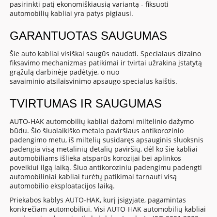
pasirinkti patį ekonomiškiausią variantą - fiksuoti
automobilių kabliai yra patys pigiausi.
GARANTUOTAS SAUGUMAS
Šie auto kabliai visiškai saugūs naudoti. Specialaus dizaino
fiksavimo mechanizmas patikimai ir tvirtai užrakina įstatytą
grąžulą darbinėje padėtyje, o nuo
savaiminio atsilaisvinimo apsaugo specialus kaištis.
TVIRTUMAS IR SAUGUMAS
AUTO-HAK automobilių kabliai dažomi miltelinio dažymo
būdu. Šio šiuolaikiško metalo paviršiaus antikorozinio
padengimo metu, iš miltelių susidaręs apsauginis sluoksnis
padengia visą metalinių detalių paviršių, dėl ko šie kabliai
automobiliams išlieka atsparūs korozijai bei aplinkos
poveikiui ilgą laiką. Šiuo antikoroziniu padengimu padengti
automobiliniai kabliai turėtų patikimai tarnauti visą
automobilio eksploatacijos laiką.
Priekabos kablys AUTO-HAK, kurį įsigyjate, pagamintas
konkrečiam automobiliui. Visi AUTO-HAK automobilių kabliai