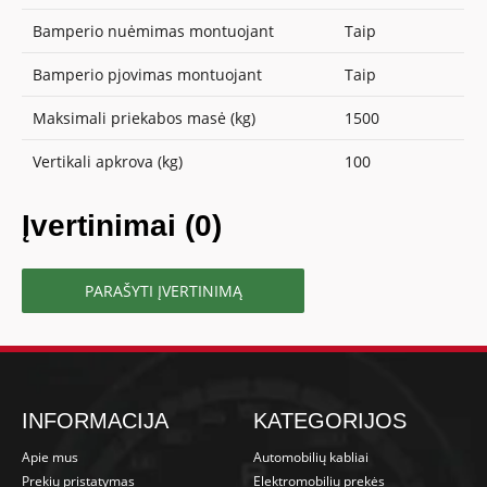
Bamperio nuėmimas montuojant
Taip
Bamperio pjovimas montuojant
Taip
Maksimali priekabos masė (kg)
1500
Vertikali apkrova (kg)
100
Įvertinimai (0)
PARAŠYTI ĮVERTINIMĄ
INFORMACIJA
KATEGORIJOS
Apie mus
Automobilių kabliai
Prekių pristatymas
Elektromobilių prekės