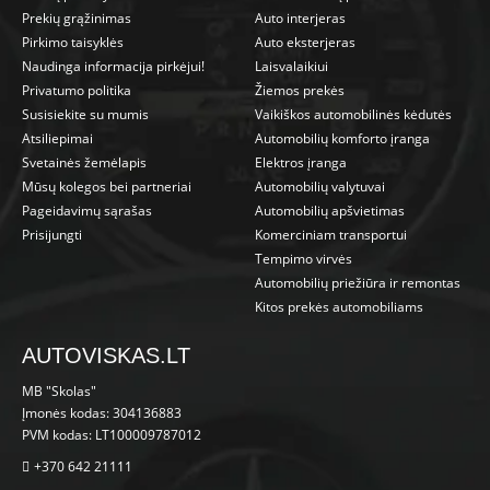
Prekių grąžinimas
Auto interjeras
Pirkimo taisyklės
Auto eksterjeras
Naudinga informacija pirkėjui!
Laisvalaikiui
Privatumo politika
Žiemos prekės
Susisiekite su mumis
Vaikiškos automobilinės kėdutės
Atsiliepimai
Automobilių komforto įranga
Svetainės žemėlapis
Elektros įranga
Mūsų kolegos bei partneriai
Automobilių valytuvai
Pageidavimų sąrašas
Automobilių apšvietimas
Prisijungti
Komerciniam transportui
Tempimo virvės
Automobilių priežiūra ir remontas
Kitos prekės automobiliams
AUTOVISKAS.LT
MB "Skolas"
Įmonės kodas: 304136883
PVM kodas: LT100009787012
+370 642 21111