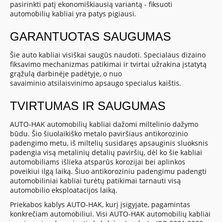
pasirinkti patį ekonomiškiausią variantą - fiksuoti
automobilių kabliai yra patys pigiausi.
GARANTUOTAS SAUGUMAS
Šie auto kabliai visiškai saugūs naudoti. Specialaus dizaino
fiksavimo mechanizmas patikimai ir tvirtai užrakina įstatytą
grąžulą darbinėje padėtyje, o nuo
savaiminio atsilaisvinimo apsaugo specialus kaištis.
TVIRTUMAS IR SAUGUMAS
AUTO-HAK automobilių kabliai dažomi miltelinio dažymo
būdu. Šio šiuolaikiško metalo paviršiaus antikorozinio
padengimo metu, iš miltelių susidaręs apsauginis sluoksnis
padengia visą metalinių detalių paviršių, dėl ko šie kabliai
automobiliams išlieka atsparūs korozijai bei aplinkos
poveikiui ilgą laiką. Šiuo antikoroziniu padengimu padengti
automobiliniai kabliai turėtų patikimai tarnauti visą
automobilio eksploatacijos laiką.
Priekabos kablys AUTO-HAK, kurį įsigyjate, pagamintas
konkrečiam automobiliui. Visi AUTO-HAK automobilių kabliai