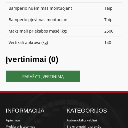
Bamperio nuėmimas montuojant
Taip
Bamperio pjovimas montuojant
Taip
Maksimali priekabos masė (kg)
2500
Vertikali apkrova (kg)
140
Įvertinimai (0)
PARAŠYTI ĮVERTINIMĄ
INFORMACIJA
KATEGORIJOS
Apie mus
Automobilių kabliai
Prekių pristatymas
Elektromobilių prekės