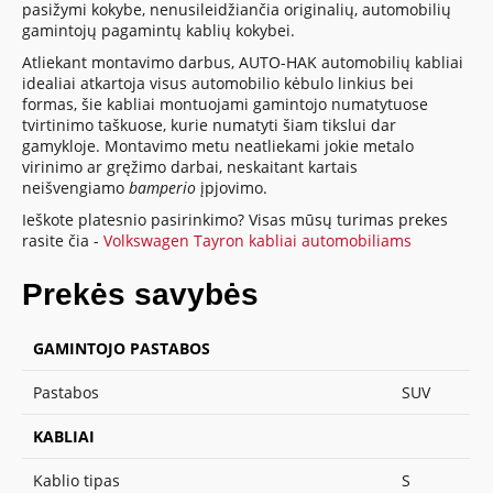
pasižymi kokybe, nenusileidžiančia originalių, automobilių
gamintojų pagamintų kablių kokybei.
Atliekant montavimo darbus, AUTO-HAK automobilių kabliai
idealiai atkartoja visus automobilio kėbulo linkius bei
formas, šie kabliai montuojami gamintojo numatytuose
tvirtinimo taškuose, kurie numatyti šiam tikslui dar
gamykloje. Montavimo metu neatliekami jokie metalo
virinimo ar gręžimo darbai, neskaitant kartais
neišvengiamo
bamperio
įpjovimo.
Ieškote platesnio pasirinkimo? Visas mūsų turimas prekes
rasite čia -
Volkswagen Tayron kabliai automobiliams
Prekės savybės
GAMINTOJO PASTABOS
Pastabos
SUV
KABLIAI
Kablio tipas
S