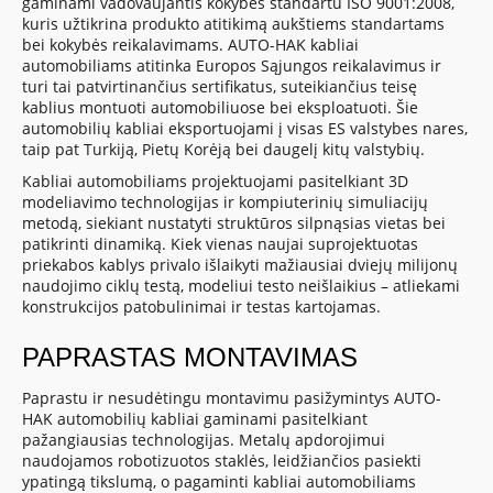
gaminami vadovaujantis kokybės standartu ISO 9001:2008,
kuris užtikrina produkto atitikimą aukštiems standartams
bei kokybės reikalavimams. AUTO-HAK kabliai
automobiliams atitinka Europos Sąjungos reikalavimus ir
turi tai patvirtinančius sertifikatus, suteikiančius teisę
kablius montuoti automobiliuose bei eksploatuoti. Šie
automobilių kabliai eksportuojami į visas ES valstybes nares,
taip pat Turkiją, Pietų Korėją bei daugelį kitų valstybių.
Kabliai automobiliams projektuojami pasitelkiant 3D
modeliavimo technologijas ir kompiuterinių simuliacijų
metodą, siekiant nustatyti struktūros silpnąsias vietas bei
patikrinti dinamiką. Kiek vienas naujai suprojektuotas
priekabos kablys privalo išlaikyti mažiausiai dviejų milijonų
naudojimo ciklų testą, modeliui testo neišlaikius – atliekami
konstrukcijos patobulinimai ir testas kartojamas.
PAPRASTAS MONTAVIMAS
Paprastu ir nesudėtingu montavimu pasižymintys AUTO-
HAK automobilių kabliai gaminami pasitelkiant
pažangiausias technologijas. Metalų apdorojimui
naudojamos robotizuotos staklės, leidžiančios pasiekti
ypatingą tikslumą, o pagaminti kabliai automobiliams