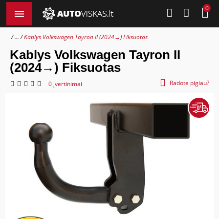
0
...
Kablys Volkswagen Tayron II (2024→) Fiksuotas
Kablys Volkswagen Tayron II
(2024→) Fiksuotas
Radote pigiau?
0 įvertinimai