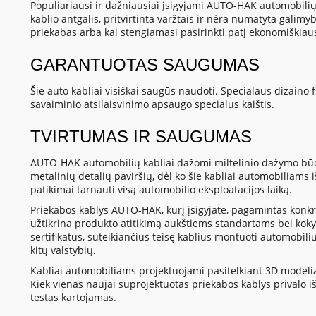
Populiariausi ir dažniausiai įsigyjami AUTO-HAK automobilių k
kablio antgalis, pritvirtinta varžtais ir nėra numatyta galim
priekabas arba kai stengiamasi pasirinkti patį ekonomiškiausi
GARANTUOTAS SAUGUMAS
Šie auto kabliai visiškai saugūs naudoti. Specialaus dizaino 
savaiminio atsilaisvinimo apsaugo specialus kaištis.
TVIRTUMAS IR SAUGUMAS
AUTO-HAK automobilių kabliai dažomi miltelinio dažymo būdu
metalinių detalių paviršių, dėl ko šie kabliai automobiliams 
patikimai tarnauti visą automobilio eksploatacijos laiką.
Priekabos kablys AUTO-HAK, kurį įsigyjate, pagamintas konk
užtikrina produkto atitikimą aukštiems standartams bei koky
sertifikatus, suteikiančius teisę kablius montuoti automobiliu
kitų valstybių.
Kabliai automobiliams projektuojami pasitelkiant 3D modeliav
Kiek vienas naujai suprojektuotas priekabos kablys privalo iš
testas kartojamas.