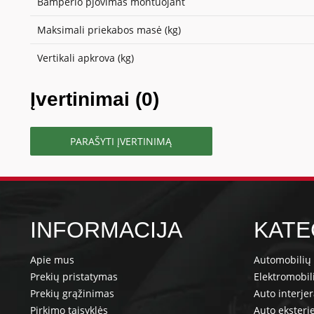
Bamperio pjovimas montuojant
Maksimali priekabos masė (kg)
Vertikali apkrova (kg)
Įvertinimai (0)
PARAŠYTI ĮVERTINIMĄ
INFORMACIJA
KATE
Apie mus
Automobilių 
Prekių pristatymas
Elektromobil
Prekių grąžinimas
Auto interje
Pirkimo taisyklės
Auto eksterj