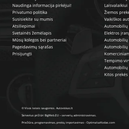
Naudinga informacija pirkėjui!
Laisvalaikiui
Privatumo politika
Žiemos prek
Susisiekite su mumis
Vaikiškos au
Atsiliepimai
Automobilių 
Svetainės žemėlapis
Elektros įra
Mūsų kolegos bei partneriai
Automobilių 
Pageidavimų sąrašas
Automobilių
Prisijungti
Komerciniam
Tempimo vir
Automobilių 
Kitos prekės
© Visos teisės saugomos. Autoviskas.lt
Serverius prižiūri
BigWeb.EU
–
serverių administravimas
.
Priežiūra, programavimas
,
prekių importavimas
-
OptimalusKodas.com