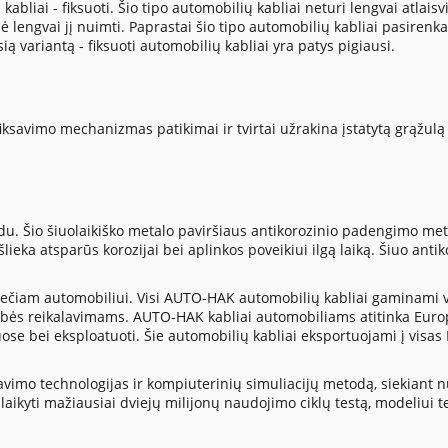
abliai - fiksuoti. Šio tipo automobilių kabliai neturi lengvai atlai
ybė lengvai jį nuimti. Paprastai šio tipo automobilių kabliai pasiren
ą variantą - fiksuoti automobilių kabliai yra patys pigiausi.
fiksavimo mechanizmas patikimai ir tvirtai užrakina įstatytą grąžul
. Šio šiuolaikiško metalo paviršiaus antikorozinio padengimo metu,
išlieka atsparūs korozijai bei aplinkos poveikiui ilgą laiką. Šiuo an
rečiam automobiliui. Visi AUTO-HAK automobilių kabliai gaminami v
bės reikalavimams. AUTO-HAK kabliai automobiliams atitinka Europo
ose bei eksploatuoti. Šie automobilių kabliai eksportuojami į visas 
imo technologijas ir kompiuterinių simuliacijų metodą, siekiant nus
laikyti mažiausiai dviejų milijonų naudojimo ciklų testą, modeliui te