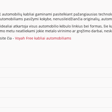
utomobilių kabliai gaminami pasitelkiant pažangiausias technolo
i automobiliams pasižymi kokybe, nenusileidžiančia originalių, auto
ealiai atkartoja visus automobilio kėbulo linkius bei formas, šie
imo metu neatliekami jokie metalo virinimo ar gręžimo darbai, nes
ite čia -
Voyah Free kabliai automobiliams