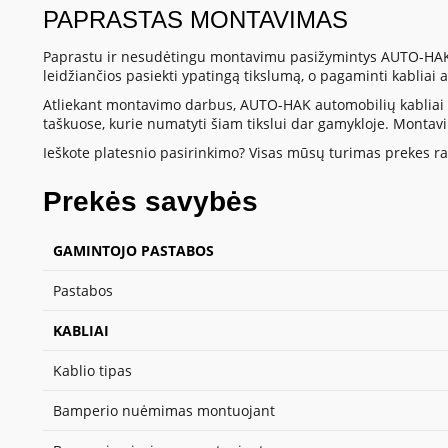
PAPRASTAS MONTAVIMAS
Paprastu ir nesudėtingu montavimu pasižymintys AUTO-HAK a
leidžiančios pasiekti ypatingą tikslumą, o pagaminti kablia
Atliekant montavimo darbus, AUTO-HAK automobilių kabliai id
taškuose, kurie numatyti šiam tikslui dar gamykloje. Montav
Ieškote platesnio pasirinkimo? Visas mūsų turimas prekes ras
Prekės savybės
GAMINTOJO PASTABOS
Pastabos
KABLIAI
Kablio tipas
Bamperio nuėmimas montuojant