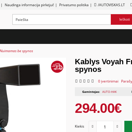
|
Naudinga informacija pirkėjui!
|
Privatumo politika
|
/AUTOVISKAS.LT
Ieškoti
 Nuimamas be spynos
Kablys Voyah F
spynos
0 įvertinimai
Parašy
Gamintojas:
AUTO-HAK
294.00€
Kiekis