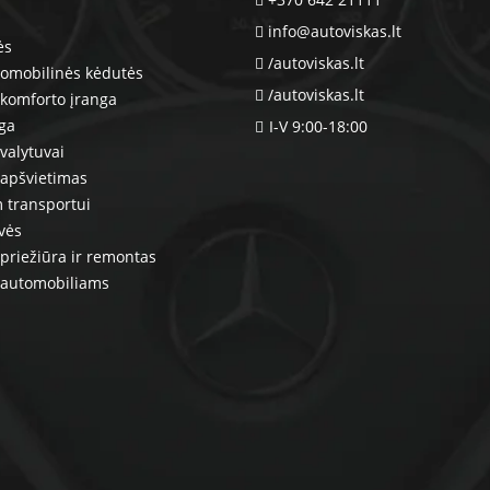
info@autoviskas.lt
ės
/autoviskas.lt
tomobilinės kėdutės
/autoviskas.lt
komforto įranga
nga
I-V 9:00-18:00
valytuvai
 apšvietimas
 transportui
vės
priežiūra ir remontas
 automobiliams