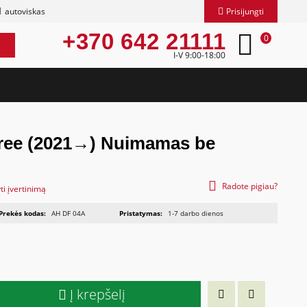
autoviskas
Prisijungti
+370 642 21111
0
I-V 9:00-18:00
ree (2021→) Nuimamas be
Radote pigiau?
ti įvertinimą
Prekės kodas:
AH DF 04A
Pristatymas:
1-7 darbo dienos
Į krepšelį