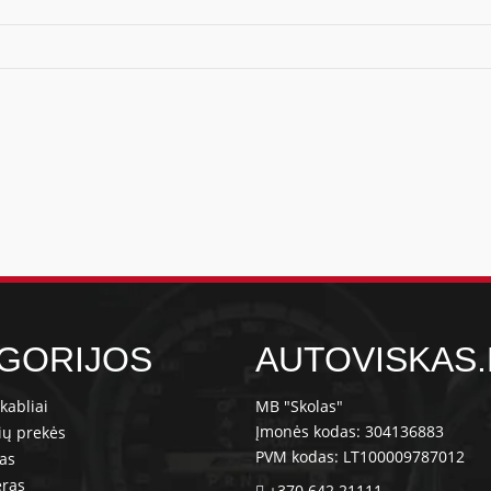
GORIJOS
AUTOVISKAS.
kabliai
MB "Skolas"
Įmonės kodas: 304136883
ių prekės
PVM kodas: LT100009787012
ras
eras
+370 642 21111