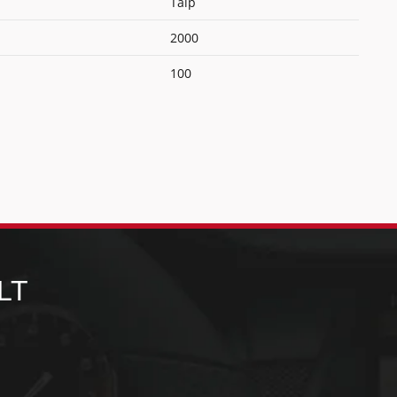
Taip
2000
100
LT