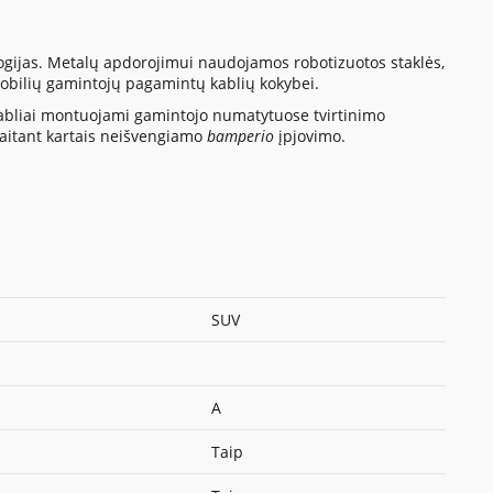
gijas. Metalų apdorojimui naudojamos robotizuotos staklės,
mobilių gamintojų pagamintų kablių kokybei.
 kabliai montuojami gamintojo numatytuose tvirtinimo
kaitant kartais neišvengiamo
bamperio
įpjovimo.
SUV
A
Taip