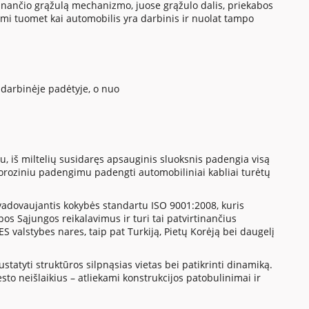
svinančio grąžulą mechanizmo, juose grąžulo dalis, priekabos
kami tuomet kai automobilis yra darbinis ir nuolat tampo
ą darbinėje padėtyje, o nuo
 iš miltelių susidaręs apsauginis sluoksnis padengia visą
tikoroziniu padengimu padengti automobiliniai kabliai turėtų
adovaujantis kokybės standartu ISO 9001:2008, kuris
s Sąjungos reikalavimus ir turi tai patvirtinančius
ES valstybes nares, taip pat Turkiją, Pietų Korėją bei daugelį
tatyti struktūros silpnąsias vietas bei patikrinti dinamiką.
sto neišlaikius – atliekami konstrukcijos patobulinimai ir