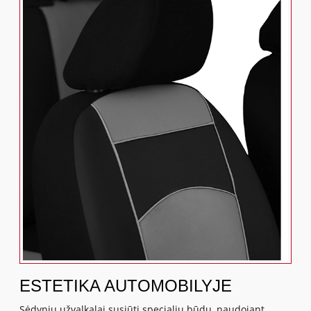
ESTETIKA AUTOMOBILYJE
Sėdynių užvalkalai susiūti specialiu būdu, naudojant