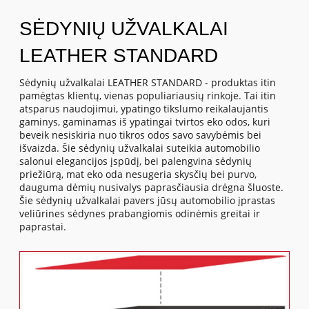
SĖDYNIŲ UŽVALKALAI
LEATHER STANDARD
Sėdynių užvalkalai LEATHER STANDARD - produktas itin
pamėgtas klientų, vienas populiariausių rinkoje. Tai itin
atsparus naudojimui, ypatingo tikslumo reikalaujantis
gaminys, gaminamas iš ypatingai tvirtos eko odos, kuri
beveik nesiskiria nuo tikros odos savo savybėmis bei
išvaizda. Šie sėdynių užvalkalai suteikia automobilio
salonui elegancijos įspūdį, bei palengvina sėdynių
priežiūrą, mat eko oda nesugeria skysčių bei purvo,
dauguma dėmių nusivalys paprasčiausia drėgna šluoste.
Šie sėdynių užvalkalai pavers jūsų automobilio įprastas
veliūrines sėdynes prabangiomis odinėmis greitai ir
paprastai.