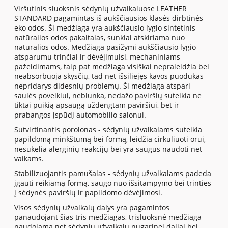
Viršutinis sluoksnis sėdynių užvalkaluose LEATHER
STANDARD pagamintas iš aukščiausios klasės dirbtinės
eko odos. Ši medžiaga yra aukščiausio lygio sintetinis
natūralios odos pakaitalas, sunkiai atskiriama nuo
natūralios odos. Medžiaga pasižymi aukščiausio lygio
atsparumu trinčiai ir dėvėjimuisi, mechaniniams
pažeidimams, taip pat medžiaga visiškai nepraleidžia bei
neabsorbuoja skysčių, tad net išsiliejęs kavos puodukas
nepridarys didesnių problemų. Ši medžiaga atspari
saulės poveikiui, neblunka, nedažo paviršių suteikia ne
tiktai puikią apsaugą uždengtam paviršiui, bet ir
prabangos įspūdį automobilio salonui.
Sutvirtinantis porolonas - sėdynių užvalkalams suteikia
papildomą minkštumą bei formą, leidžia cirkuliuoti orui,
nesukelia alerginių reakcijų bei yra saugus naudoti net
vaikams.
Stabilizuojantis pamušalas - sėdynių užvalkalams padeda
įgauti reikiamą formą, saugo nuo išsitampymo bei trinties
į sėdynės paviršių ir papildomo dėvėjimosi.
Visos sėdynių užvalkalų dalys yra pagamintos
panaudojant šias tris medžiagas, trisluoksnė medžiaga
naudojama net sėdynių užvalkalų nugarinei daliai bei