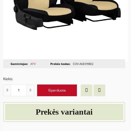
Gamintojas:
ATV
Prekės kodas:
COV-A6E09B02
Kiekis
Išparduota
Prekės variantai