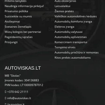
Pirkimo taisyklės
Auto eksterjeras
Naudinga informacija pirkėjui!
Laisvalaikiui
Privatumo politika
Žiemos prekės
Susisiekite su mumis
Vaikiškos automobilinės kėdutės
Atsiliepimai
Automobilių komforto įranga
Svetainės žemėlapis
Elektros įranga
Mūsų kolegos bei partneriai
Automobilių valytuvai
Pageidavimų sąrašas
Automobilių apšvietimas
Prisijungti
Komerciniam transportui
Tempimo virvės
Automobilių priežiūra ir remontas
Kitos prekės automobiliams
AUTOVISKAS.LT
MB "Skolas"
Įmonės kodas: 304136883
PVM kodas: LT100009787012
+370 642 21111
info@autoviskas.lt
/autoviskas.lt