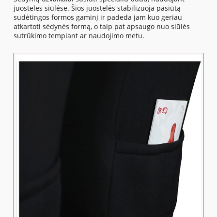
juosteles siūlėse. Šios juostelės stabilizuoja pasiūtą
sudėtingos formos gaminį ir padeda jam kuo geriau
atkartoti sėdynės formą, o taip pat apsaugo nuo siūlės
sutrūkimo tempiant ar naudojimo metu.