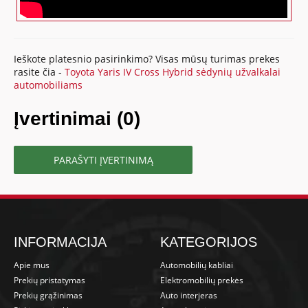
Ieškote platesnio pasirinkimo? Visas mūsų turimas prekes
rasite čia -
Toyota Yaris IV Cross Hybrid sėdynių užvalkalai
automobiliams
Įvertinimai (0)
PARAŠYTI ĮVERTINIMĄ
INFORMACIJA
KATEGORIJOS
Apie mus
Automobilių kabliai
Prekių pristatymas
Elektromobilių prekės
Prekių grąžinimas
Auto interjeras