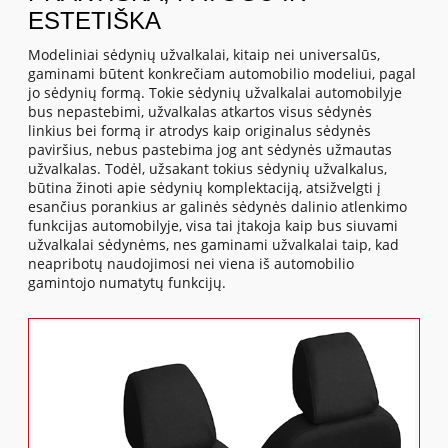
ESTETIŠKA
Modeliniai sėdynių užvalkalai, kitaip nei universalūs,
gaminami būtent konkrečiam automobilio modeliui, pagal
jo sėdynių formą. Tokie sėdynių užvalkalai automobilyje
bus nepastebimi, užvalkalas atkartos visus sėdynės
linkius bei formą ir atrodys kaip originalus sėdynės
paviršius, nebus pastebima jog ant sėdynės užmautas
užvalkalas. Todėl, užsakant tokius sėdynių užvalkalus,
būtina žinoti apie sėdynių komplektaciją, atsižvelgti į
esančius porankius ar galinės sėdynės dalinio atlenkimo
funkcijas automobilyje, visa tai įtakoja kaip bus siuvami
užvalkalai sėdynėms, nes gaminami užvalkalai taip, kad
neapribotų naudojimosi nei viena iš automobilio
gamintojo numatytų funkcijų.