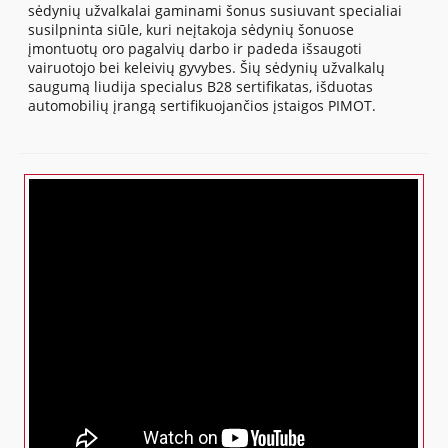
sėdynių užvalkalai gaminami šonus susiuvant specialiai
susilpninta siūle, kuri neįtakoja sėdynių šonuose
įmontuotų oro pagalvių darbo ir padeda išsaugoti
vairuotojo bei keleivių gyvybes. Šių sėdynių užvalkalų
saugumą liudija specialus B28 sertifikatas, išduotas
automobilių įrangą sertifikuojančios įstaigos PIMOT.