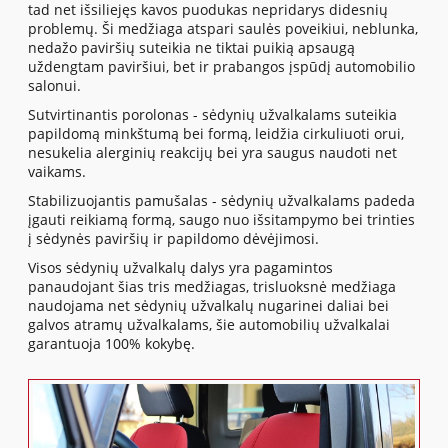
tad net išsiliejęs kavos puodukas nepridarys didesnių
problemų. Ši medžiaga atspari saulės poveikiui, neblunka,
nedažo paviršių suteikia ne tiktai puikią apsaugą
uždengtam paviršiui, bet ir prabangos įspūdį automobilio
salonui.
Sutvirtinantis porolonas - sėdynių užvalkalams suteikia
papildomą minkštumą bei formą, leidžia cirkuliuoti orui,
nesukelia alerginių reakcijų bei yra saugus naudoti net
vaikams.
Stabilizuojantis pamušalas - sėdynių užvalkalams padeda
įgauti reikiamą formą, saugo nuo išsitampymo bei trinties
į sėdynės paviršių ir papildomo dėvėjimosi.
Visos sėdynių užvalkalų dalys yra pagamintos
panaudojant šias tris medžiagas, trisluoksnė medžiaga
naudojama net sėdynių užvalkalų nugarinei daliai bei
galvos atramų užvalkalams, šie automobilių užvalkalai
garantuoja 100% kokybę.