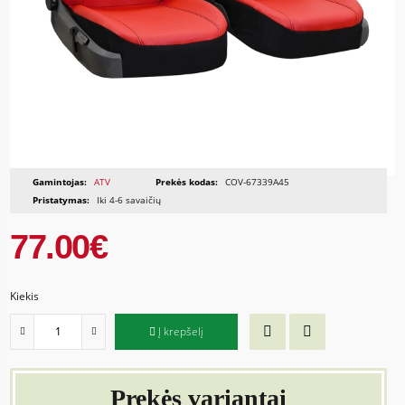
Gamintojas:
ATV
Prekės kodas:
COV-67339A45
Pristatymas:
Iki 4-6 savaičių
77.00€
Kiekis
Į krepšelį
Prekės variantai