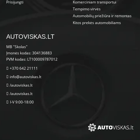
Prisijungti
Komerciniam transportui
Tempimo virvės
Automobilių priežiūra ir remontas
Kitos prekės automobiliams
AUTOVISKAS.LT
MB "Skolas"
Įmonės kodas: 304136883
PVM kodas: LT100009787012
+370 642 21111
info@autoviskas.lt
/autoviskas.lt
/autoviskas.lt
I-V 9:00-18:00