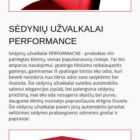
SĖDYNIŲ UŽVALKALAI
PERFORMANCE
Sėdynių užvalkalai PERFORMACNE - produktas itin
pamėgtas klientų, vienas populiariausių rinkoje. Tai itin
atsparus naudojimui, ypatingo tikslumo reikalaujantis
gaminys, gaminamas iš ypatingai tvirtos eko odos, kuri
beveik nesiskiria nuo tikros odos savo savybėmis bei
išvaizda. Šie sėdynių užvalkalai suteikia automobilio
salonui elegancijos įspūdį, bei palengvina sėdynių
priežiūrą, mat eko oda nesugeria skysčių bei purvo,
dauguma dėmių nusivalys paprasčiausia drėgna šluoste.
Šie sėdynių užvalkalai pavers jūsų automobilio įprastas
veliūrines sėdynes prabangiomis odinėmis greitai ir
paprastai.