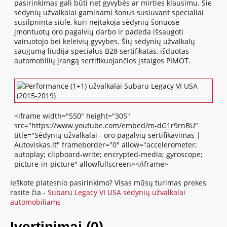
pasirinkimas gali būti net gyvybės ar mirties klausimu. Šie
sėdynių užvalkalai gaminami šonus susiuvant specialiai
susilpninta siūle, kuri neįtakoja sėdynių šonuose
įmontuotų oro pagalvių darbo ir padeda išsaugoti
vairuotojo bei keleivių gyvybes. Šių sėdynių užvalkalų
saugumą liudija specialus B28 sertifikatas, išduotas
automobilių įrangą sertifikuojančios įstaigos PIMOT.
<iframe width="550" height="305"
src="https://www.youtube.com/embed/m-dG1r9rnBU"
title="Sėdynių užvalkalai - oro pagalvių sertifikavimas |
Autoviskas.lt" frameborder="0" allow="accelerometer;
autoplay; clipboard-write; encrypted-media; gyroscope;
picture-in-picture" allowfullscreen></iframe>
Ieškote platesnio pasirinkimo? Visas mūsų turimas prekes
rasite čia -
Subaru Legacy VI USA sėdynių užvalkalai
automobiliams
Įvertinimai (0)