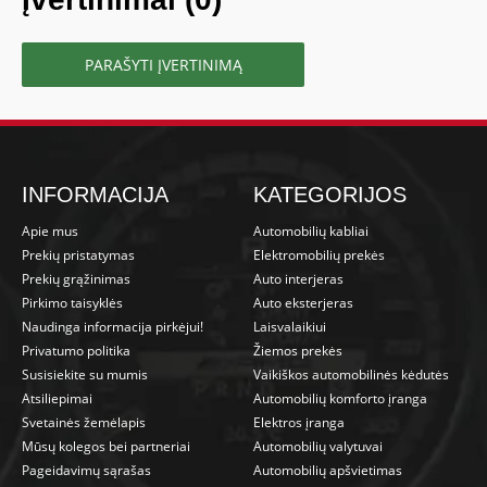
PARAŠYTI ĮVERTINIMĄ
INFORMACIJA
KATEGORIJOS
Apie mus
Automobilių kabliai
Prekių pristatymas
Elektromobilių prekės
Prekių grąžinimas
Auto interjeras
Pirkimo taisyklės
Auto eksterjeras
Naudinga informacija pirkėjui!
Laisvalaikiui
Privatumo politika
Žiemos prekės
Susisiekite su mumis
Vaikiškos automobilinės kėdutės
Atsiliepimai
Automobilių komforto įranga
Svetainės žemėlapis
Elektros įranga
Mūsų kolegos bei partneriai
Automobilių valytuvai
Pageidavimų sąrašas
Automobilių apšvietimas